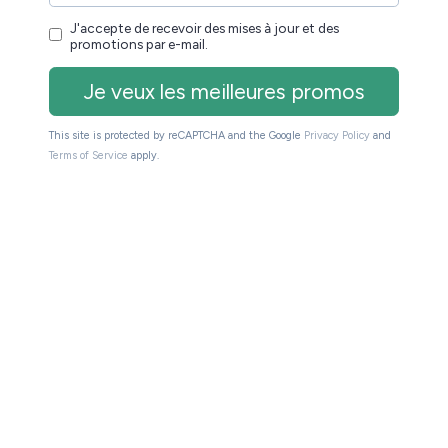
on avec un emballage très léger alors que d’autres
t un type de packaging plus premium.
r la qualité de la liseuse.
ncrusté » dans son boîtier.
Le plastique, aux bords
t. Je n’ai pas réussi à le rayer avec mon ongle ce
semble.