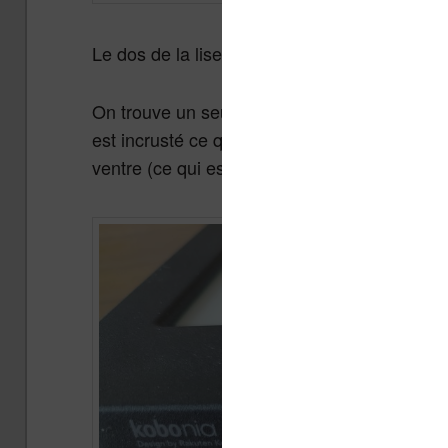
Le dos de la liseuse est texturé ce qui perm
On trouve un seul et unique bouton marche / 
est incrusté ce qui évite d’appuyer par erreu
ventre (ce qui est souvent le cas si vous lise