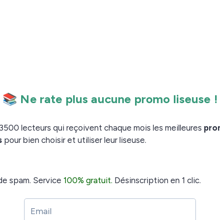
 carton minimaliste et léger qui contient la liseuse, un
antie et un câble USB pour brancher la liseuse à un
obo est bien protégée dans une enveloppe à bulle.