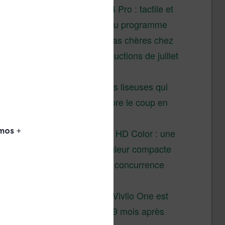
XTEINK X4 Pro : tactile et
éclairage au programme
Liseuses pas chères chez
Vivlio – réductions de juillet
2026
3 anciennes liseuses qui
valent encore le coup en
2026
Vivlio Light HD Color : une
liseuse couleur compacte
à prix défiant toute concurrence
chez Cultura
La liseuse Vivlio One est
un succès 9 mois après