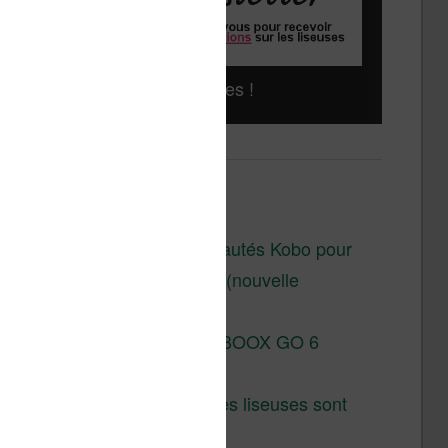
Liseuses pas chères !
Derniers articles :
Les nouveautés Kobo pour
la fin 2026 (nouvelle
liseuse)
Test de la BOOX GO 6
Gen II
Pourquoi les liseuses sont
si chères ?