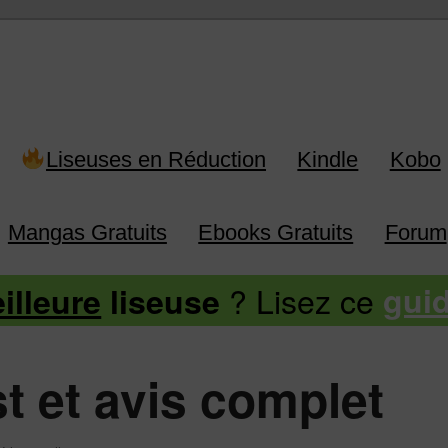
 Kindle, Kobo, Vivlio, Pocketboo
Liseuses en Réduction
Kindle
Kobo
Mangas Gratuits
Ebooks Gratuits
Forum
? Lisez ce
illeure
liseuse
gui
st et avis complet