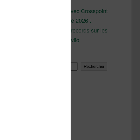
son lancement
XTEINK X4 : test avec Crosspoint
Soldes d’été 2026 :
réductions records sur les
liseuses Kobo et Vivlio
Rechercher
Rechercher