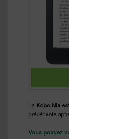
La
est la nouvelle liseuse entrée
Kobo Nia
précédente appelée « Kobo Aura ». Voici
le 
Vous pouvez voir la Kobo Nia sur le site