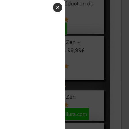
HOUSSE
réduction de
✕
15€
Voir sur Cultura.com
Vivlio Light Zen +
HOUSSE à
99,99€
129,99€
Voir sur Boulanger
Les accessibles :
Vivlio Light Zen
Voir sur Cultura.com