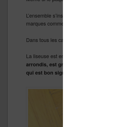
L’ensemble s’inspire de ce que propose Amaz
marques comme
et
préfèren
Vivlio
Bookeen
Dans tous les cas, cela n’a pas d’incidence su
La liseuse est en plastique avec un écran « i
arrondis, est gros et semble très résistan
qui est bon signe pour la solidité de l’en