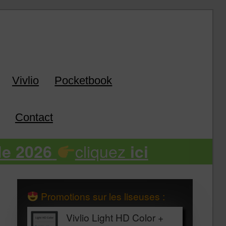
k
Vivlio
Pocketbook
Contact
cliquez
de 2026
ici
Promotions sur les liseuses :
Vivlio Light HD Color +