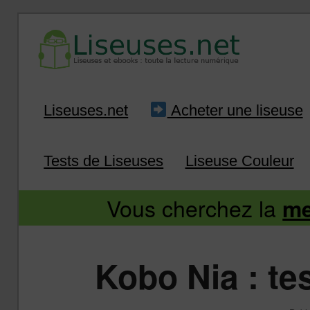
Liseuse et ebook : tout savoir
Infos sur les liseuses
Aller
Aller
Liseuses.net
Acheter une liseuse
au
au
Tests de Liseuses
Liseuse Couleur
contenu
contenu
Vous cherchez la
me
principal
secondaire
Kobo Nia : te