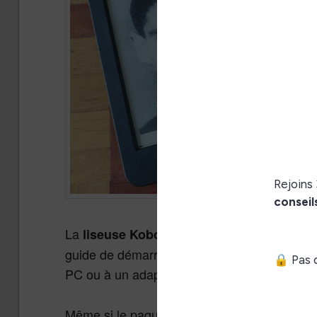
La
est livrée dans un petit
liseuse Kobo Nia
guide de démarrage rapide, une carte de gar
PC ou à un adaptateur secteur.
Même si le paquet est très fin, la liseuse K