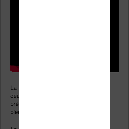
La Kobo Libra H2O sera disponible en
deux couleurs : noir ou blanc. J’avoue
préférer la couleur blanche qui va très
bien au style de cette liseuse.
La liseuse sera disponible pour