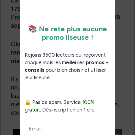
179,99€ dès le 17 septembre chez
Fnac.com
(en précommande dès le 10
septembre 2019).
Globalement,
on a une liseuse assez
remarquable et très complète au
niveau de fonctionnalités.
Il y a une réelle différence entre cette
nouvelle liseuse la Kobo Clara HD :
liseuse étanche, écran plus grand,
meilleur luminosité, design plus pratique,
etc.