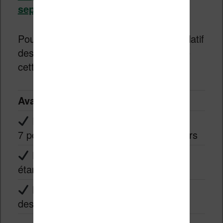
septembre 2019.
Pour terminer voici un tableau récapitulatif
des avantages et des inconvénients de
cette liseuse :
Avantages
Inconvénients
Écran de
Prix qui destine la
7 pouces
liseuse aux grands lecteurs
Liseuse
étanche
Nouveau
design