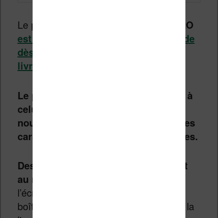
Le prix de cette liseuse
Kobo Libra H2O
est affiché à
179,99€
en précommande
dès le 10 septembre 2019 pour une
livraison dans quelques jours
.
Le prix est donc largement inférieur à
celui de la Kindle Oasis alors que la
nouvelle liseuse de Kobo possède des
caractéristiques qui sont équivalentes.
Des compromis ont donc du être fait
au niveau de la fabrication
puisque
l’écran n’est pas intégré totalement au
boîtier (il est légèrement enfoncé dans la