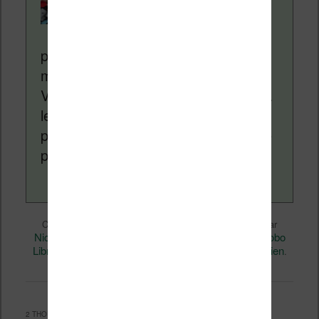
Liseuses.net existe
depuis plus de 14 ans
pour vous aider à naviguer dans le
monde des liseuses (Kindle, Kobo,
Vivlio, etc) et faire la promotion de la
lecture (numérique ou non). Vous
pouvez en savoir plus en lisant notre
page
a propos
.
Liseuses et eReader
Ce contenu a été publié dans
par
Nicolas (actu liseuse, ebook, etc)
Kobo
, et marqué avec
Libra H2O
Vidéo
permalien
,
. Mettez-le en favori avec son
.
2 THOUGHTS ON “
LISEUSE KOBO LIBRA H2O : AVIS, TESTS, VIDÉO
”