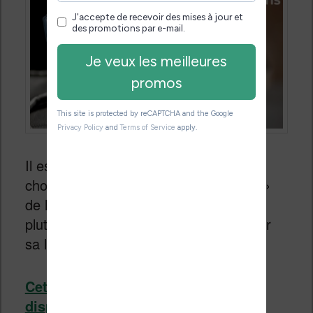
Il est intéressant de noter que Kobo a
choisi de créer une version « low cost »
de la Kobo Forma (ou Kindle Oasis),
plutôt que de concurrencer Amazon sur
sa liseuse la moins chère.
Cette liseuse Kobo Libra H2O est
disponible en France depuis le 17