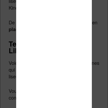
liseuse – contrairement à celui de la
Kindle Oasis).
De plus, le
boîtier
est entièrement fait en
plastique
.
Tests de la liseuse Kobo
Libra H2O
Voici quelques avis en vidéo de personnes
qui ont eu la chance de tester cette
liseuse Kobo Libra H2O.
Vous verrez que le résultat est plutôt
convaincant :