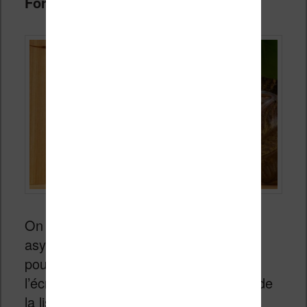
Forma
et de la Kindle Oasis.
On retrouve un boîtier au design
asymétrique qui regroupe les boutons
pour tourner les pages sur le côté de
l’écran. Ceci permet une bonne tenue de
la liseuse à une seule main.