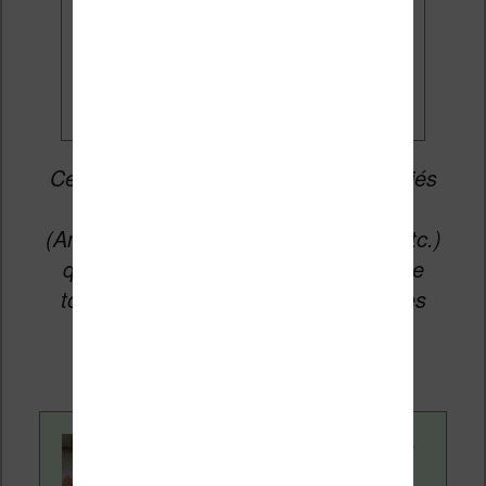
Je veux les meilleures
promos
Cet article peut contenir des liens affiliés
vers les sites partenaires du site
(Amazon, Fnac, Cultura, Boulanger, etc.)
qui permettent aux auteurs du site de
toucher une petite commission sur les
ventes de ces sites sans coût
supplémentaire pour vous.
Contenu rédigé par
Nicolas. Le site