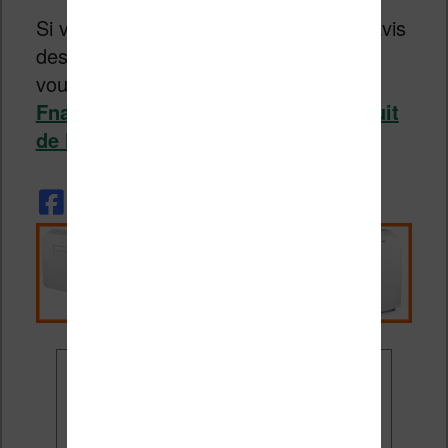
Si vous voulez en savoir plus (sur les avis
des premiers acheteurs par exemple),
vous pouvez vous rendre
sur le site
Fnac.com et consulter la fiche produit
de la liseuse Kobo Libra H2O
.
Ne rate plus aucune
promo liseuse !