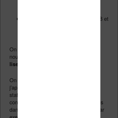
prévisualisation des pages en
miniature
compatible avec les fichiers EPUB et
PDF (d’autres formats sont à
confirmer)
On note que Kobo introduit aussi une
nouvelle interface logicielle avec cette
liseuse Kobo Libra H2O
.
On va retrouver une fonction que
j’apprécie sur les liseuses : des
statistiques de lecture améliorés (pour
connaître le nombre de pages restantes
dans un chapitre en cours de lecture par
exemple).