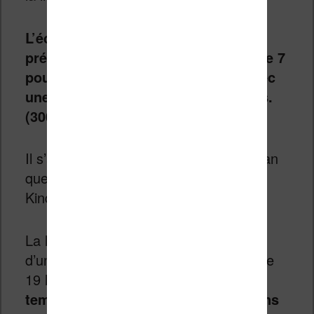
L’écran évolue largement avec la
présence d’un tout nouveau écran de 7
pouces de technologie Carta HD avec
une résolution de 1680 x 1264 pixels.
(300 PPI)
Il s’agit donc sans doute du même écran
que celui disponible dans la dernière
Kindle Oasis (qui est plus chère!).
La liseuse est bien sûr
tactile
et dotée
d’un
éclairage
. Celui-ci est composé de
19 leds et permet
d’ajuster la
température de couleur pour lire dans