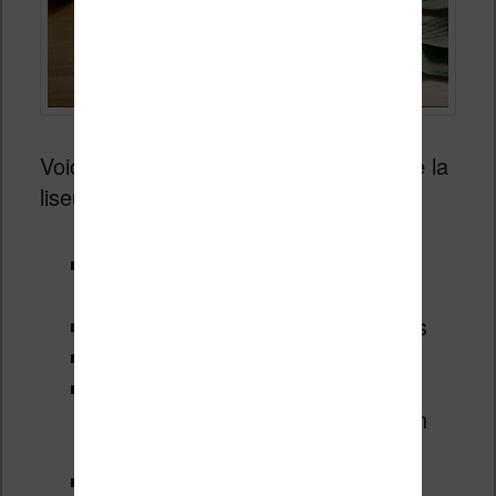
Voici les caractéristiques techniques de la
liseuse Kobo Libra H2O :
Processeur freescale Solo Lite 1
Ghz
8 go de stockage pour les ebooks
512 Mo de mémoire vive RAM
Protection IPX8 (la liseuse peut
résister à 60 minutes d’immersion
dans 2 mètres d’eau)
Nouvelle fonctionnalité de