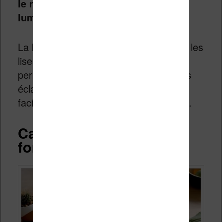
le noir en limitant les effets de la
lumière bleue.
La liseuse est
étanche
(comme toutes les
liseuses « H2O » chez Kobo) ce qui
permettra à la liseuse de supporter des
éclaboussures d’eau et d’être nettoyée
facilement si elle est trop poussiéreuse.
Caractéristiques et
fonctionnalités