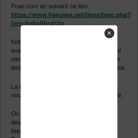
Fnac.com en suivant ce lien :
https://www.liseuses.net/liens/fnac.php?
lien=kobolibrah2o
✕
Kobo enterre donc la Kobo Aura H2O
avec une nouvelle liseuse Libra H2O qui
vient s’imposer comme une machine de
lecture milieu de gamme et très complète.
La
Kobo Libra H2O
sera donc bien la
nouvelle liseuse Kobo pour l’année 2019.
On remarque instantanément que le
design a largement évolué puisque la
liseuse reprend les formes de la
Kobo