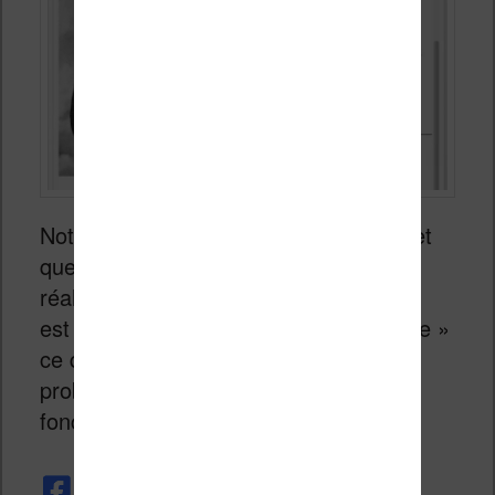
Notez que cela fonctionne assez bien et
que je n’ai pas eu d’erreur lorsque j’ai
réalisé mes tests. Mais, cette méthode
est notée comme étant « expérimentale »
ce qui signifie qu’il peut y avoir des
problèmes et des bogues dans son
fonctionnement.