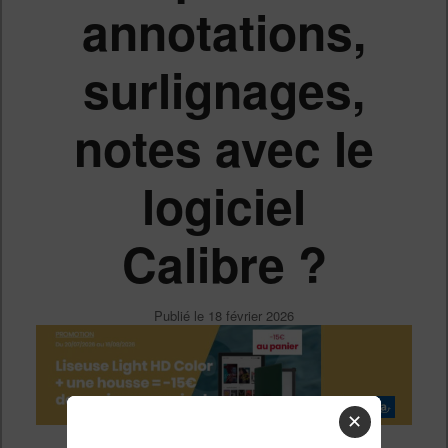
annotations,
surlignages,
notes avec le
logiciel
Calibre ?
Publié le
18 février 2026
✕