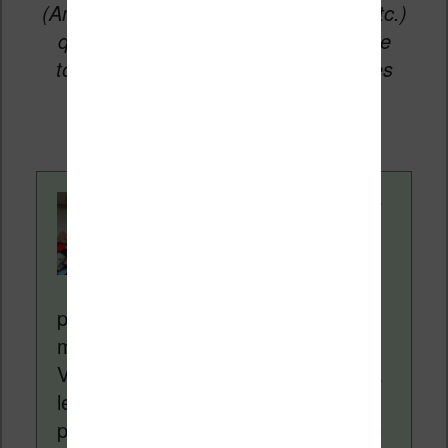
(Amazon, Fnac, Cultura, Boulanger, etc.)
qui permettent aux auteurs du site de
toucher une petite commission sur les
ventes de ces sites sans coût
supplémentaire pour vous.
Contenu rédigé par
Nicolas. Le site
Liseuses.net existe
depuis plus de 14 ans
pour vous aider à naviguer dans le
monde des liseuses (Kindle, Kobo,
Vivlio, etc) et faire la promotion de la
lecture (numérique ou non). Vous
pouvez en savoir plus en lisant notre