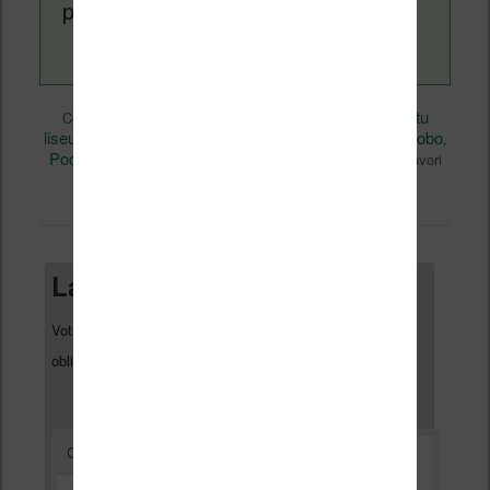
page
a propos
.
eBooks
Nicolas (actu
Ce contenu a été publié dans
par
liseuse, ebook, etc)
Calibre
Kindle
Kobo
, et marqué avec
,
,
,
PocketBook
Technique
Vidéo
Vivlio
,
,
,
. Mettez-le en favori
permalien
avec son
.
Laisser un commentaire
Votre adresse e-mail ne sera pas publiée.
Les champs
*
obligatoires sont indiqués avec
*
Commentaire