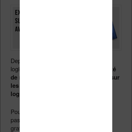
Depuis quelques versions récentes du
logiciel Calibre, vous avez
la possibilité
de récupérer les annotations faites sur
les ebooks de votre liseuse dans le
logiciel
.
Pour celles et ceux qui ne connaissent
pas Calibre, il s’agit d’un logiciel 100%
gratuit qui vous permet de gérer votre