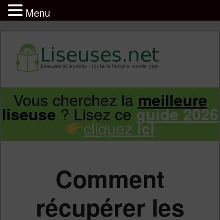
Menu
Liseuse et ebook : tout savoir
Infos sur les liseuses Kindle, Kobo,
Vous cherchez la
meilleure
Aller
Aller
Vivlio, Pocketbook
? Lisez ce
liseuse
guide 2026
cliquez
ici
au
au
contenu
contenu
Comment
principal
secondaire
récupérer les