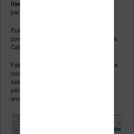
liseuse
à votre ordinateur et activer le
partage de fichiers.
Puis, cherchez dans Calibre le livre
concerné (il doit donc être à la fois dans
Calibre et sur votre liseuse)
Faites
un clic droit
avec la souris sur le
nom du livre dans Calibre, puis
sélectionnez « Envoyer vers le
périphérique > Récupérer les
annotations ».