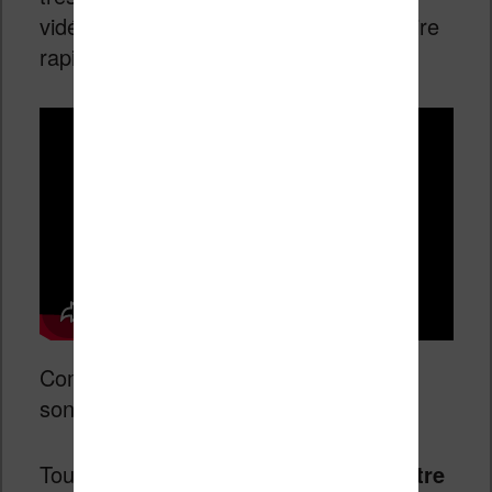
vidéo qui va vous montrer comment faire
rapidement en 2 minutes :
Comme vous le voyez les instructions
sont simples.
Tout d’abord, vous devez
brancher votre