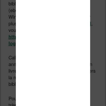
bibliothèque de livres numériques
(ebooks). Il fonctionne sur ordinateur
Windows, Mac et Linux. Pour en savoir
plus et apprendre à
utiliser ce logiciel
,
vous pouvez –
https://www.liseuses.net/calibre-un-
logiciel-complet-pour-vos-ebooks/
.
Calibre vous permet de transférer des
annotations que vous avez faites sur un
livre numérique depuis votre liseuse, vers
la métadonnée du livre dans la
bibliothèque calibre.
Pour expliquer cette procédure (qui est
très simple), j’ai réalisé un petit tutoriel