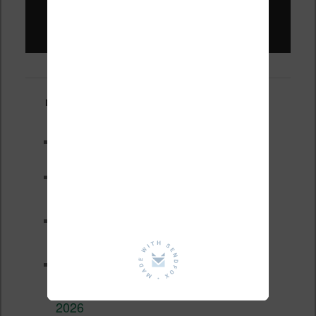
Liseuses pas chères !
Derniers articles :
Test de la BOOX GO 6 Gen II
Pourquoi les liseuses sont si
chères ?
XTEINK X4 Pro : tactile et
éclairage au programme
Liseuses pas chères chez
Vivlio – réductions de juillet
2026