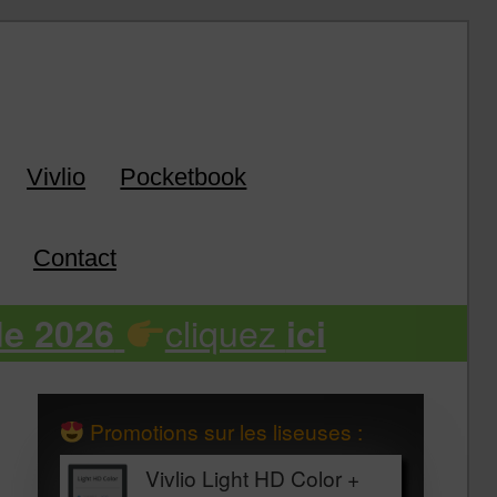
k
Vivlio
Pocketbook
Contact
cliquez
de 2026
ici
Promotions sur les liseuses :
Vivlio Light HD Color +