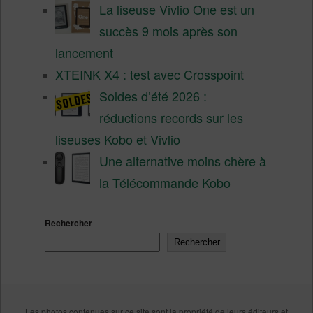
La liseuse Vivlio One est un
succès 9 mois après son
lancement
XTEINK X4 : test avec Crosspoint
Soldes d’été 2026 :
réductions records sur les
liseuses Kobo et Vivlio
Une alternative moins chère à
la Télécommande Kobo
Rechercher
Rechercher
Les photos contenues sur ce site sont la propriété de leurs éditeurs et