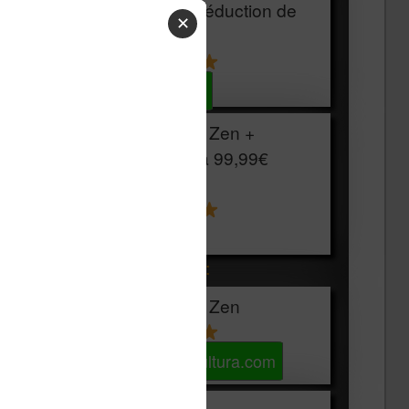
HOUSSE
réduction de
✕
15€
Voir sur Cultura.com
Vivlio Light Zen +
HOUSSE à
99,99€
129,99€
Voir sur Boulanger
Les accessibles :
Vivlio Light Zen
Voir sur Cultura.com