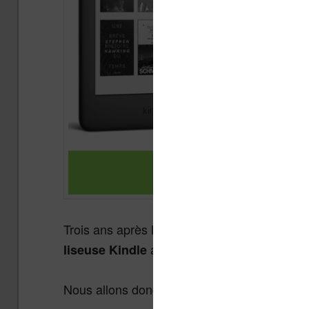
Trois ans après la sortie du précédent modè
avec un atout de taille : un 
liseuse Kindle
Nous allons donc voir dans ce
test complet