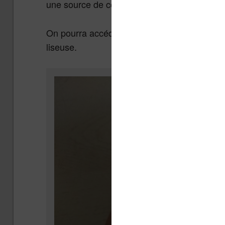
une source de courant pour la recharger.
On pourra accéder à une notice plus complèt
liseuse.