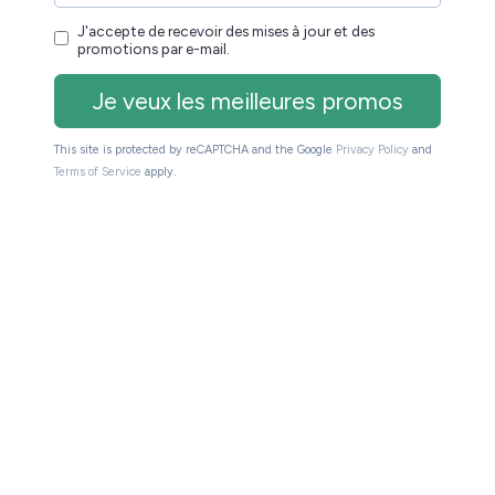
site et la chaîne YouTube.
Bookeen
(@liseuses_net) le
15 Juil. 2019 à 11 :58 PDT
llé. On a seulement la liseuse emballée dans un