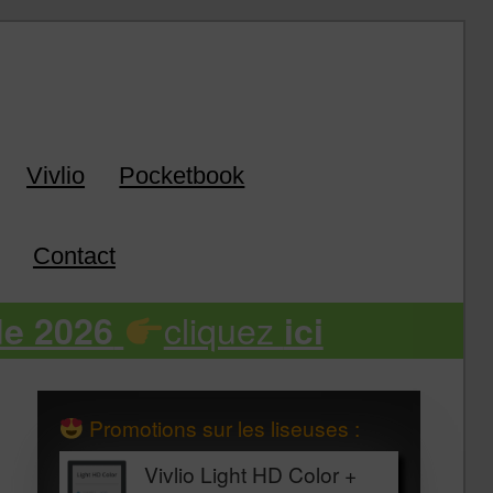
k
Vivlio
Pocketbook
Contact
cliquez
de 2026
ici
Promotions sur les liseuses :
Vivlio Light HD Color +