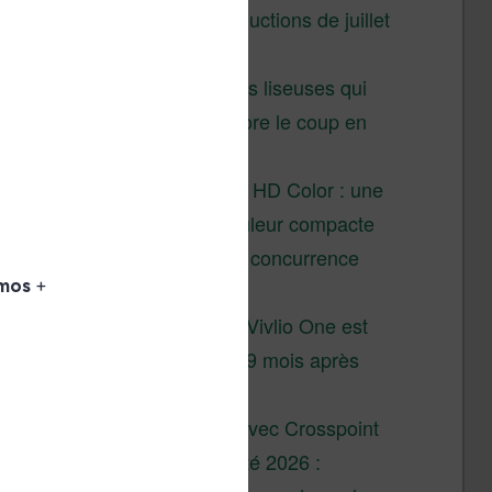
Vivlio – réductions de juillet
2026
3 anciennes liseuses qui
valent encore le coup en
2026
Vivlio Light HD Color : une
liseuse couleur compacte
à prix défiant toute concurrence
chez Cultura
La liseuse Vivlio One est
un succès 9 mois après
son lancement
XTEINK X4 : test avec Crosspoint
Soldes d’été 2026 :