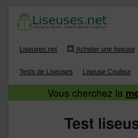
Liseuse et ebook : tout savoir
Infos sur les liseuses
Aller
Aller
Liseuses.net
Acheter une liseuse
au
au
Tests de Liseuses
Liseuse Couleur
contenu
contenu
Vous cherchez la
me
principal
secondaire
Test liseu