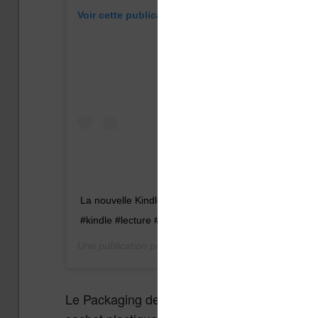
Voir cette publication sur Instagram
La nouvelle Kindle est arrivée. Bientôt le test sur le 
#kindle #lecture #bookstagram #liseuse #ereader
Une publication partagée par
actu Kindle Kobo Tea 
Le Packaging de la liseuse est assez dépoui