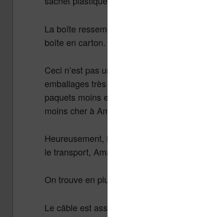
sachet plastique, le tout inséré dans un four
La boîte ressemble d’ailleurs plus à une env
boîte en carton.
Ceci n’est pas une surprise, puisque Amazo
emballages très sommaires. L’objectif est san
paquets moins encombrants, moins lourd et q
moins cher à Amazon en transport.
Heureusement, la liseuse est arrivée sans e
le transport, Amazon vous changera la liseus
On trouve en plus de la liseuse un câble USB
Le câble est assez court et le mode d’empl