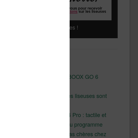
Liseuses pas chères !
Derniers articles :
Test de la BOOX GO 6
Gen II
Pourquoi les liseuses sont
si chères ?
XTEINK X4 Pro : tactile et
éclairage au programme
Liseuses pas chères chez