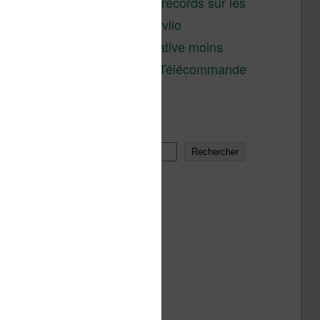
réductions records sur les
liseuses Kobo et Vivlio
Une alternative moins
chère à la Télécommande
Kobo
Rechercher
Rechercher