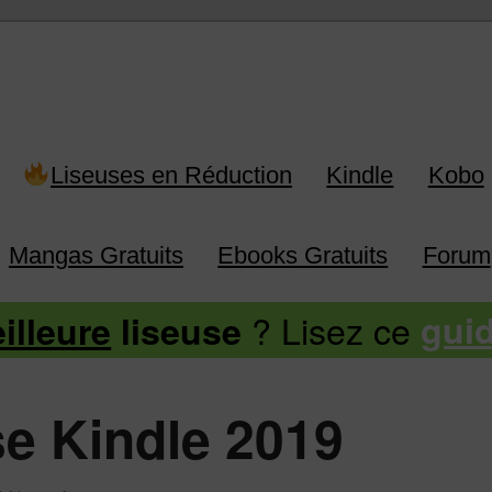
 Kindle, Kobo, Vivlio, Pocketboo
Liseuses en Réduction
Kindle
Kobo
Mangas Gratuits
Ebooks Gratuits
Forum
? Lisez ce
illeure
liseuse
gui
se Kindle 2019