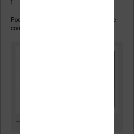
!
Pour ce qui est de l’esthétique voici une
comparaison des deux liseuses :
Sony à gauche et Kobo à droite