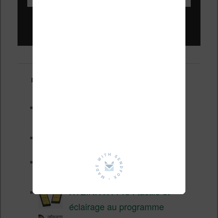
Liseuses pas chères !
Derniers articles :
Les nouveautés Kobo pour la
fin 2026 (nouvelle liseuse)
Test de la BOOX GO 6 Gen II
Pourquoi les liseuses sont si
chères ?
XTEINK X4 Pro : tactile et
éclairage au programme