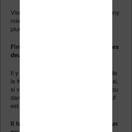
Visuellement, je trouve la liseuse de Sony
mieux finie. En main elle semble aussi
plus solide.
Finalement comment choisir entre ces
deux liseuses ?
Il y a un argument de poids en faveur de
la Kobo Glo : son éclairage intégré. Ainsi,
si vous souhaitez lire beaucoup la nuit ou
dans des endroits sombres, ce dispositif
est à mon avis indispensable.
Il faut quand même mieux attendre un
peu !