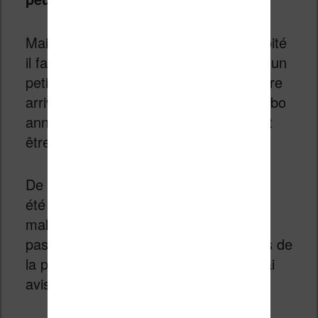
Mais avant d’envisager un achat précipité
il faut peut être mieux attendre encore un
petit peu. En effet, le mois de septembre
arrive vite et il est fort probable que Kobo
annonce de nouveaux produits (et peut
être une nouvelle liseuse).
De même côté Sony, la
PRS T3
a déjà
été annoncée. Il semble
malheureusement qu’elle ne contienne
pas d’éclairage intégré. Mais attendons de
la prendre en main pour se faire un vrai
avis sur la question.