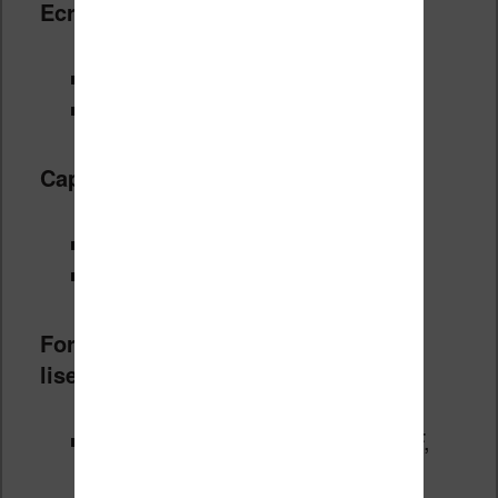
Ecran e-Ink :
Sony PRS T2 : oui, type Pearl
Kobo Glo : oui, type Pearl
Capacité de stockage :
Sony PRS T2 : 2 Go
Kobo Glo : 2 Go
Formats de fichiers gérés par les
liseuses :
Sony PRS T2 : Epub, BBeB, PDF,
Text, Jpeg, PNG, Gif, BMP