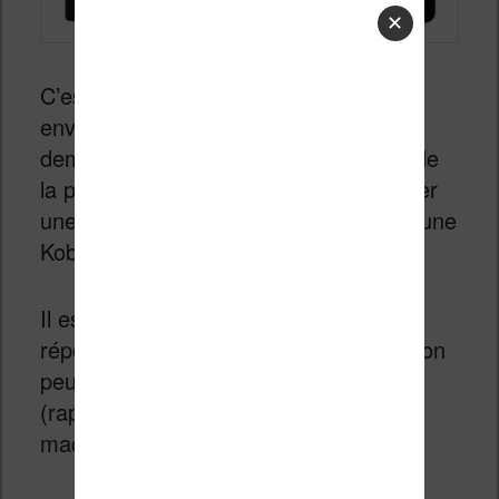
✕
C’est un fidèle lecteur du site qui m’a
envoyé un gentil message pour me
demander mon avis sur une question de
la plus haute importance : doit-il acheter
une liseuse Sony PRS T2 (voir T3) ou une
Kobo Glo ?
Il est toujours difficile d’apporter une
réponse à ce genre de question, mais on
peut tout de même comparer
(rapidement) les spécifications des
machines :