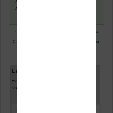
pouvez en savoir plus en lisant notre
page
a propos
.
Liseuses et eReader
Ce contenu a été publié dans
par
Nicolas (actu liseuse, ebook, etc)
, et marqué avec
Comparaison
Kobo
Kobo Glo
Sony
Sony eReader
,
,
,
,
.
permalien
Mettez-le en favori avec son
.
Laisser un commentaire
Votre adresse e-mail ne sera pas publiée.
Les champs
*
obligatoires sont indiqués avec
*
Commentaire