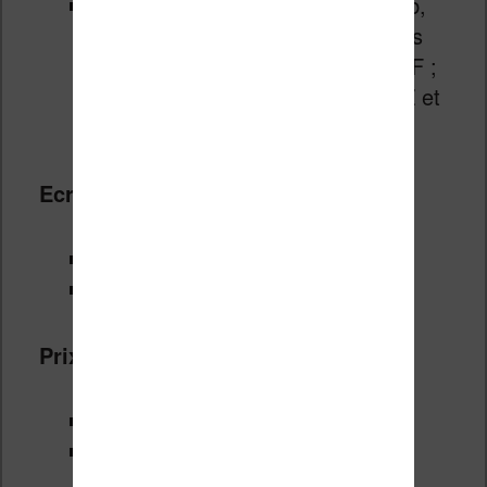
Kobo Glo : Formats textes : EPub,
PDF, TXT, HTML et RTF ; formats
images : JPEG, GIF, PNG et TIFF ;
formats Bandes Dessinées : CBZ et
CBR
Ecran éclairé :
Sony PRS T2 :
non
Kobo Glo :
oui
Prix public conseillé :
Sony PRS T2 : 129€ environ
Kobo Glo : 129€ environ