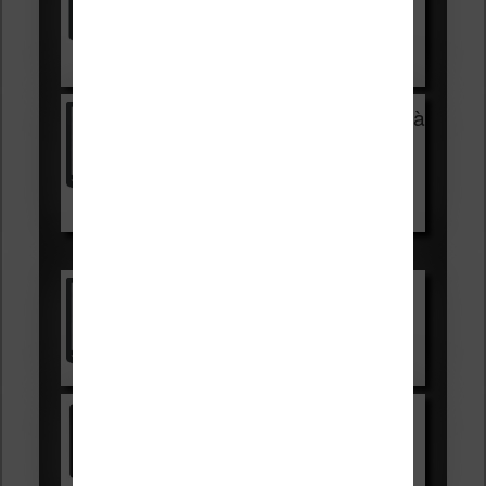
HOUSSE
réduction de 15€
Voir sur Cultura.com
Vivlio Light Zen + HOUSSE à
99,99€
129,99€
Voir sur Boulanger
Les accessibles :
Vivlio Light Zen
Voir sur Cultura.com
Kindle
Voir sur Amazon.fr