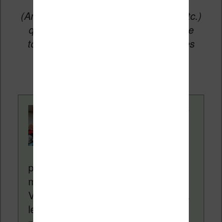
vers les sites partenaires du site
(Amazon, Fnac, Cultura, Boulanger, etc.)
qui permettent aux auteurs du site de
toucher une petite commission sur les
ventes de ces sites sans coût
supplémentaire pour vous.
Contenu rédigé par
Nicolas. Le site
Liseuses.net existe
depuis plus de 14 ans
pour vous aider à naviguer dans le
monde des liseuses (Kindle, Kobo,
Vivlio, etc) et faire la promotion de la
lecture (numérique ou non). Vous