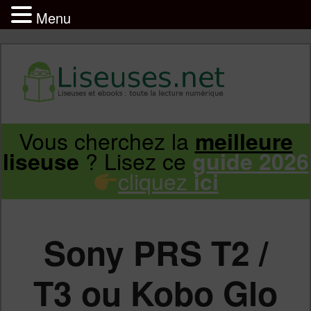
Menu
Liseuse et ebook : tout savoir
Infos sur les liseuses Kindle, Kobo,
Vous cherchez la
meilleure
Aller
Aller
Vivlio, Pocketbook
? Lisez ce
liseuse
guide 2026
cliquez
ici
au
au
contenu
contenu
Sony PRS T2 /
principal
secondaire
T3 ou Kobo Glo