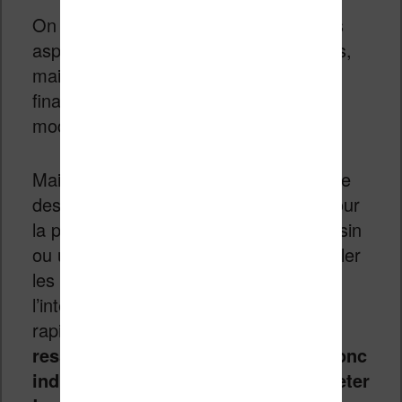
On pourrait encore comparer différents
aspects comme l’autonomie ou le poids,
mais ce genre de spécificités varie
finalement peu entre les différents
modèles de liseuses.
Maintenant, il faut aussi voir l’esthétique
des machines et leur prise en main. Pour
la prise en main, rien ne vaut un magasin
ou une boutique. Vous pourrez manipuler
les liseuses et vous faire une idée de
l’interface tactile et si l’affichage est
rapide, etc.
Chaque personne à un
ressenti différent à ce sujet, il est donc
indispensable de tester avant d’acheter