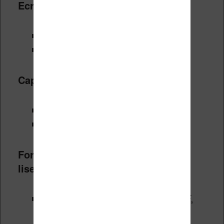
Ecran e-Ink :
Sony PRS T2 : oui, type Pearl
Kobo Glo : oui, type Pearl
Capacité de stockage :
Sony PRS T2 : 2 Go
Kobo Glo : 2 Go
Formats de fichiers gérés par les
liseuses :
Sony PRS T2 : Epub, BBeB, PDF,
Text, Jpeg, PNG, Gif, BMP