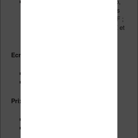
Kobo Glo : Formats textes : EPub,
PDF, TXT, HTML et RTF ; formats
images : JPEG, GIF, PNG et TIFF ;
formats Bandes Dessinées : CBZ et
CBR
Ecran éclairé :
Sony PRS T2 :
non
Kobo Glo :
oui
Prix public conseillé :
Sony PRS T2 : 129€ environ
Kobo Glo : 129€ environ