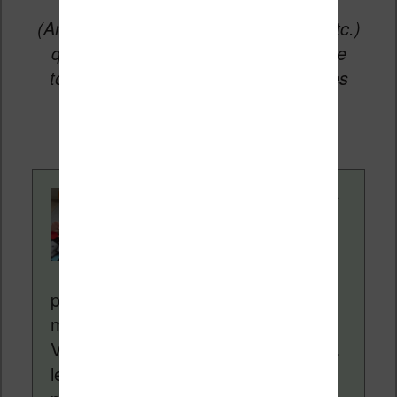
vers les sites partenaires du site
(Amazon, Fnac, Cultura, Boulanger, etc.)
qui permettent aux auteurs du site de
toucher une petite commission sur les
ventes de ces sites sans coût
supplémentaire pour vous.
Contenu rédigé par
Nicolas. Le site
Liseuses.net existe
depuis plus de 14 ans
pour vous aider à naviguer dans le
monde des liseuses (Kindle, Kobo,
Vivlio, etc) et faire la promotion de la
lecture (numérique ou non). Vous