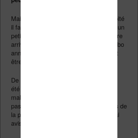
Mais avant d’envisager un achat précipité
il faut peut être mieux attendre encore un
petit peu. En effet, le mois de septembre
arrive vite et il est fort probable que Kobo
annonce de nouveaux produits (et peut
être une nouvelle liseuse).
De même côté Sony, la
PRS T3
a déjà
été annoncée. Il semble
malheureusement qu’elle ne contienne
pas d’éclairage intégré. Mais attendons de
la prendre en main pour se faire un vrai
avis sur la question.