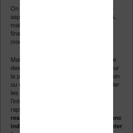
On pourrait encore comparer différents
aspects comme l’autonomie ou le poids,
mais ce genre de spécificités varie
finalement peu entre les différents
modèles de liseuses.
Maintenant, il faut aussi voir l’esthétique
des machines et leur prise en main. Pour
la prise en main, rien ne vaut un magasin
ou une boutique. Vous pourrez manipuler
les liseuses et vous faire une idée de
l’interface tactile et si l’affichage est
rapide, etc.
Chaque personne à un
ressenti différent à ce sujet, il est donc
indispensable de tester avant d’acheter