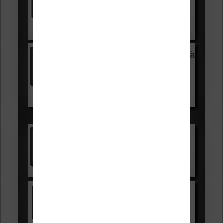
HOUSSE
réduction de 15€
Voir sur Cultura.com
Vivlio Light Zen + HOUSSE à
99,99€
129,99€
Voir sur Boulanger
Les accessibles :
Vivlio Light Zen
Voir sur Cultura.com
Kindle
Voir sur Amazon.fr