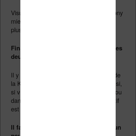
Visuellement, je trouve la liseuse de Sony
mieux finie. En main elle semble aussi
plus solide.
Finalement comment choisir entre ces
deux liseuses ?
Il y a un argument de poids en faveur de
la Kobo Glo : son éclairage intégré. Ainsi,
si vous souhaitez lire beaucoup la nuit ou
dans des endroits sombres, ce dispositif
est à mon avis indispensable.
Il faut quand même mieux attendre un
peu !