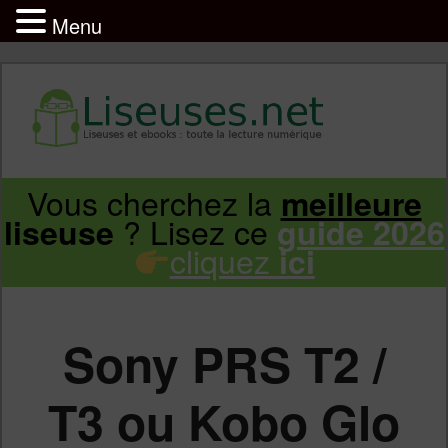
Menu
Liseuse et ebook : tout savoir
Infos sur les liseuses Kindle, Kobo,
Vous cherchez la
meilleure
Aller
Aller
Vivlio, Pocketbook
? Lisez ce
liseuse
guide 2026
cliquez
ici
au
au
contenu
contenu
Sony PRS T2 /
principal
secondaire
T3 ou Kobo Glo