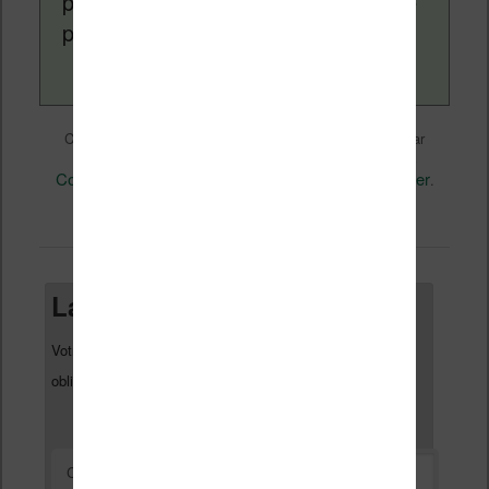
pouvez en savoir plus en lisant notre
page
a propos
.
Liseuses et eReader
Ce contenu a été publié dans
par
Nicolas (actu liseuse, ebook, etc)
, et marqué avec
Comparaison
Kobo
Kobo Glo
Sony
Sony eReader
,
,
,
,
.
permalien
Mettez-le en favori avec son
.
Laisser un commentaire
Votre adresse e-mail ne sera pas publiée.
Les champs
*
obligatoires sont indiqués avec
*
Commentaire