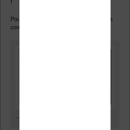
!
Pour ce qui est de l’esthétique voici une
comparaison des deux liseuses :
Sony à gauche et Kobo à droite