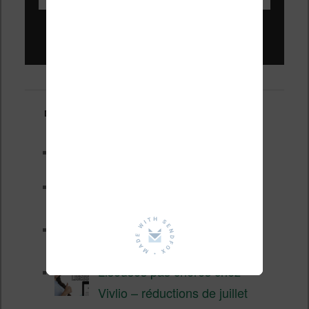
Liseuses pas chères !
Derniers articles :
Test de la BOOX GO 6 Gen II
Pourquoi les liseuses sont si
chères ?
XTEINK X4 Pro : tactile et
éclairage au programme
Liseuses pas chères chez
Vivlio – réductions de juillet