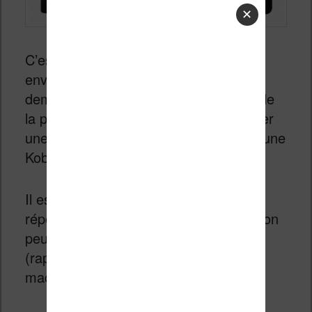
✕
C’est un fidèle lecteur du site qui m’a
envoyé un gentil message pour me
demander mon avis sur une question de
la plus haute importance : doit-il acheter
une liseuse Sony PRS T2 (voir T3) ou une
Kobo Glo ?
Il est toujours difficile d’apporter une
réponse à ce genre de question, mais on
peut tout de même comparer
(rapidement) les spécifications des
machines :