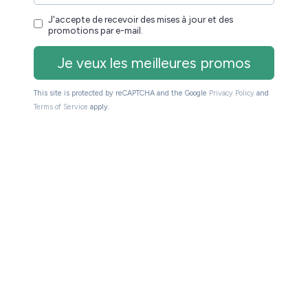
e liseuse de 6 pouces très accessible.
oins de 100€
ction des
si vous
liseuses à moins de 100€ (neuves)
rix contenu.
h, smartphone, jeux vidéos, DVD,
nnée, vous aurez des réductions sur de nombreux