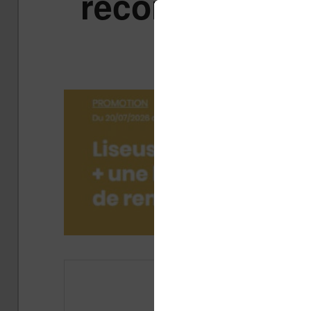
records sur le
V
Publi