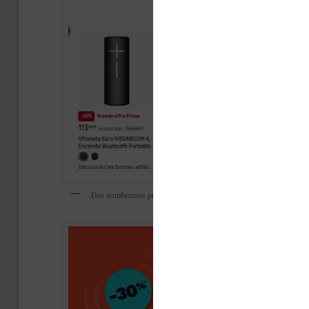
Des nombreuses promotions super intéressantes sur Amazon pendan