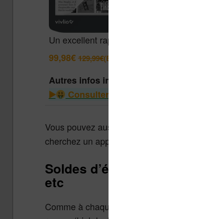
Un excellent rapport qualité / prix pour cett
99,98€
129,99€
(Boulanger)
Autres infos intéressantes
Consulter le guide des liseuses à m
Vous pouvez aussi vous tourner vers la séle
cherchez un appareil de lecture d’ebooks à p
Soldes d’été 2026 : high-tec
etc
Comme à chaque fois à cette période de l’a