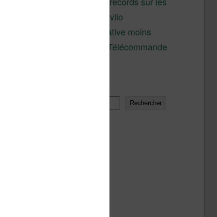
réductions records sur les
liseuses Kobo et Vivlio
Une alternative moins
chère à la Télécommande
Kobo
Rechercher
Rechercher