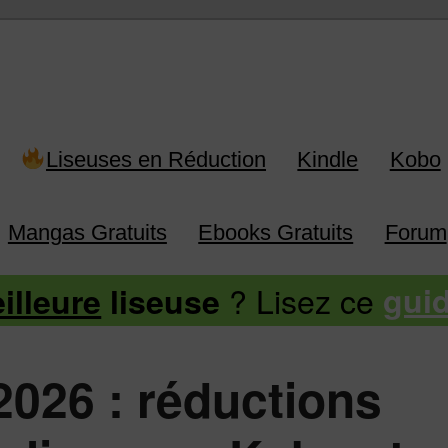
 Kindle, Kobo, Vivlio, Pocketboo
Liseuses en Réduction
Kindle
Kobo
Mangas Gratuits
Ebooks Gratuits
Forum
? Lisez ce
illeure
liseuse
gui
2026 : réductions