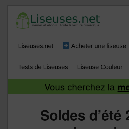
Liseuse et ebook : tout savoir
Infos sur les liseuses
Aller
Aller
Liseuses.net
Acheter une liseuse
au
au
Tests de Liseuses
Liseuse Couleur
contenu
contenu
Vous cherchez la
me
principal
secondaire
Soldes d’été 