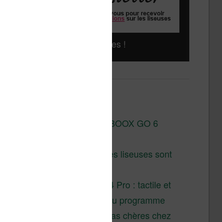
Liseuses pas chères !
Derniers articles :
Test de la BOOX GO 6
Gen II
Pourquoi les liseuses sont
si chères ?
XTEINK X4 Pro : tactile et
éclairage au programme
Liseuses pas chères chez