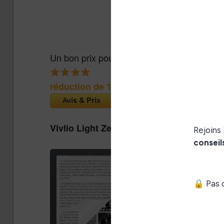
Un bon prix pour une liseuse couleur abord
réduction de 15€
(Cultura)
Vivlio Light Zen + Housse