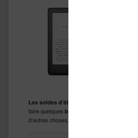
Les soldes d’été 2026
se termineront le ma
faire quelques
en matière de
bonnes affaires
d’autres choses.