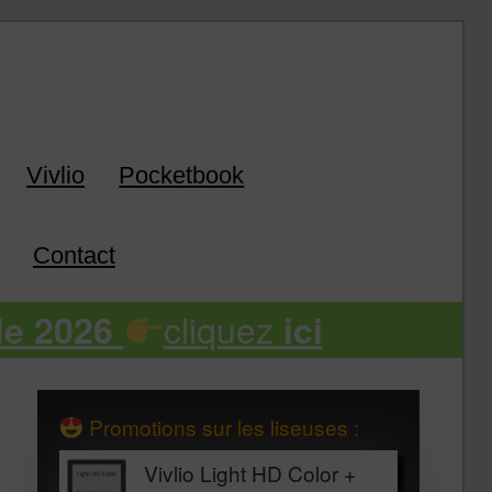
k
Vivlio
Pocketbook
Contact
cliquez
de 2026
ici
Promotions sur les liseuses :
Vivlio Light HD Color +