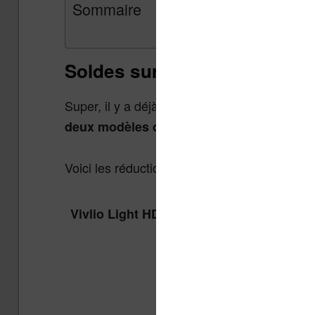
Sommaire
Soldes sur les liseuses pour
Super, il y a déjà des
soldes sur les liseus
. C’est une excel
deux modèles de liseuses
Voici les réductions sur les liseuses et voici
Vivlio Light HD Color + Housse