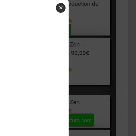
HOUSSE
réduction de
✕
15€
Voir sur Cultura.com
Vivlio Light Zen +
HOUSSE à
99,99€
129,99€
Voir sur Boulanger
Les accessibles :
Vivlio Light Zen
Voir sur Cultura.com