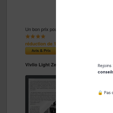
Un bon prix pour une liseuse couleur abord
réduction de 15€
(Cultura)
Vivlio Light Zen + Housse