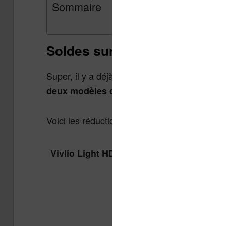
Sommaire
Soldes sur les liseuses pour
Super, il y a déjà des
soldes sur les liseus
. C’est une excel
deux modèles de liseuses
Voici les réductions sur les liseuses et voici
Vivlio Light HD Color + Housse