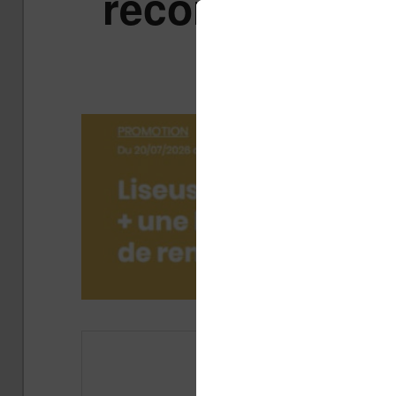
records sur le
V
Publi