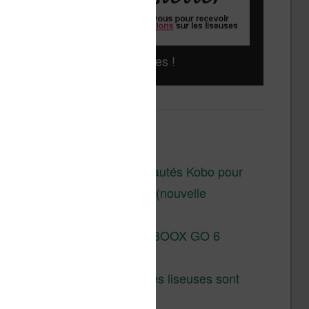
Liseuses pas chères !
Derniers articles :
Les nouveautés Kobo pour
la fin 2026 (nouvelle
liseuse)
Test de la BOOX GO 6
Gen II
Pourquoi les liseuses sont
si chères ?