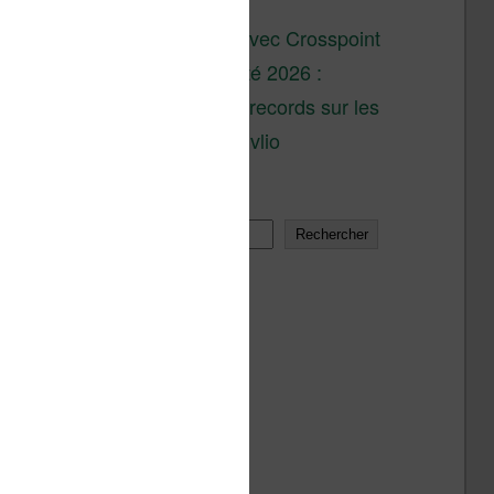
son lancement
XTEINK X4 : test avec Crosspoint
Soldes d’été 2026 :
réductions records sur les
liseuses Kobo et Vivlio
Rechercher
Rechercher