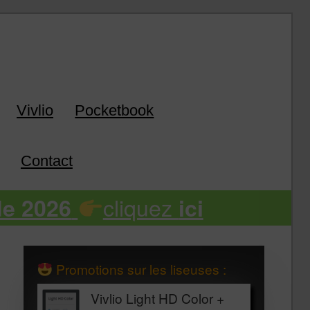
k
Vivlio
Pocketbook
Contact
cliquez
de 2026
ici
Promotions sur les liseuses :
Vivlio Light HD Color +