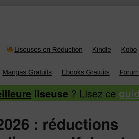
 Kindle, Kobo, Vivlio, Pocketboo
Liseuses en Réduction
Kindle
Kobo
Mangas Gratuits
Ebooks Gratuits
Forum
? Lisez ce
illeure
liseuse
gui
2026 : réductions