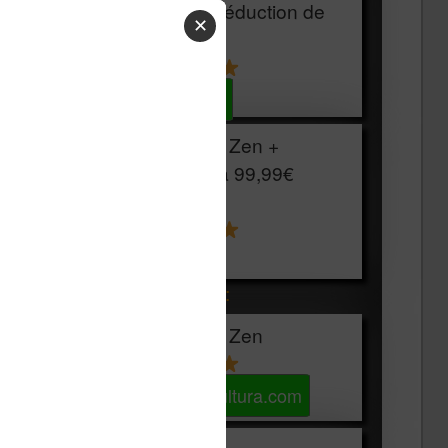
HOUSSE
réduction de
✕
15€
Voir sur Cultura.com
Vivlio Light Zen +
HOUSSE à
99,99€
129,99€
Voir sur Boulanger
Les accessibles :
Vivlio Light Zen
Voir sur Cultura.com