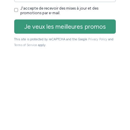
e liseuse de 6 pouces très accessible.
oins de 100€
ction des
si vous
liseuses à moins de 100€ (neuves)
rix contenu.
h, smartphone, jeux vidéos, DVD,
nnée, vous aurez des réductions sur de nombreux