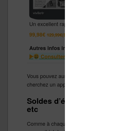
Un excellent rapport qualité / prix pour cett
99,98€
129,99€
(Boulanger)
Autres infos intéressantes
Consulter le guide des liseuses à m
Vous pouvez aussi vous tourner vers la séle
cherchez un appareil de lecture d’ebooks à p
Soldes d’été 2026 : high-tec
etc
Comme à chaque fois à cette période de l’a