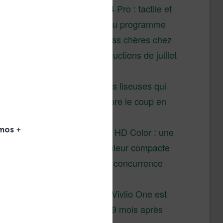
XTEINK X4 Pro : tactile et
éclairage au programme
Liseuses pas chères chez
Vivlio – réductions de juillet
2026
3 anciennes liseuses qui
valent encore le coup en
2026
Vivlio Light HD Color : une
liseuse couleur compacte
à prix défiant toute concurrence
chez Cultura
La liseuse Vivlio One est
un succès 9 mois après