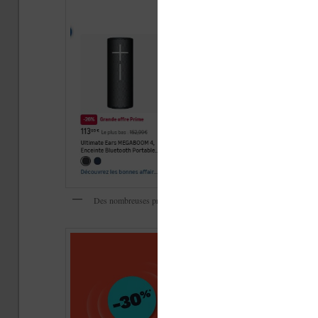
Des nombreuses promotions super intéressantes sur Amazon pendan