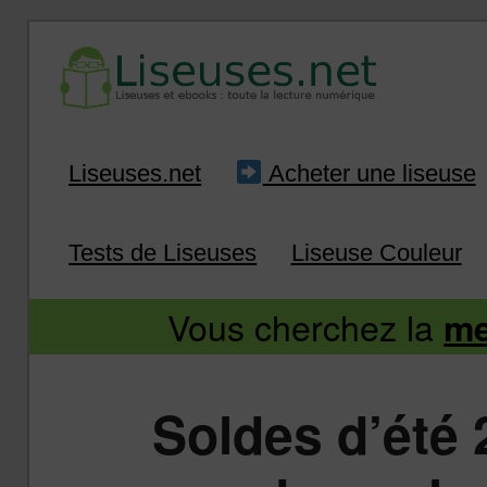
Liseuse et ebook : tout savoir
Infos sur les liseuses
Aller
Aller
Liseuses.net
Acheter une liseuse
au
au
Tests de Liseuses
Liseuse Couleur
contenu
contenu
Vous cherchez la
me
principal
secondaire
Soldes d’été 