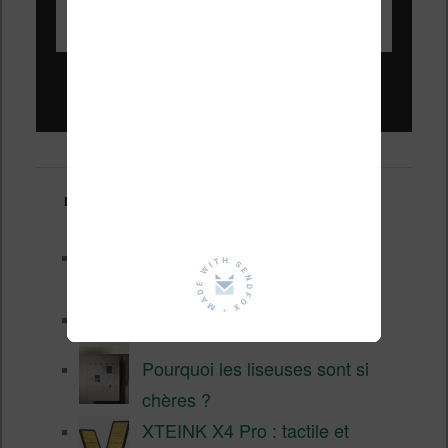
Liseuses pas chères !
Derniers articles :
Les nouveautés Kobo pour la
fin 2026 (nouvelle liseuse)
Test de la BOOX GO 6 Gen II
Pourquoi les liseuses sont si
chères ?
XTEINK X4 Pro : tactile et