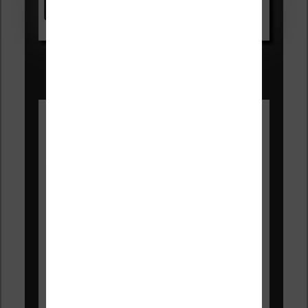
Voir sur Amazon.fr
Les Meilleures liseuses pour août
2026