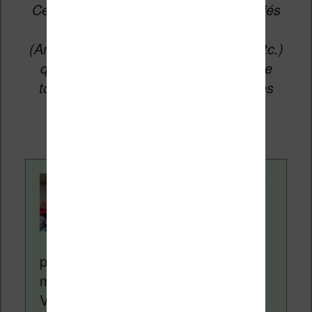
Cet article peut contenir des liens affiliés
vers les sites partenaires du site
(Amazon, Fnac, Cultura, Boulanger, etc.)
qui permettent aux auteurs du site de
toucher une petite commission sur les
ventes de ces sites sans coût
supplémentaire pour vous.
Contenu rédigé par
Nicolas. Le site
Liseuses.net existe
depuis plus de 14 ans
pour vous aider à naviguer dans le
monde des liseuses (Kindle, Kobo,
Vivlio, etc) et faire la promotion de la