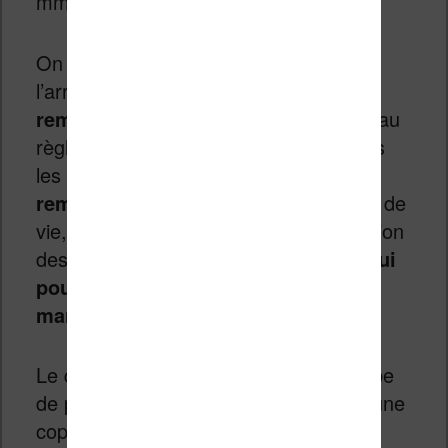
mm, pour un poids d’environ 360 g.
On remarque la présence de vis à
l’arrière, ce qui annonce
une batterie
remplaçable
. Cela répond à un nouveau
règlement européen imposant que tous
les appareils permettent le
remplacement de leur batterie
en fin de
vie, afin de prolonger la durée d’utilisation
des produits.
Une excellente chose qui
pourraient inspirer les autres
marques…
Le design rappelle celui du Kindle Scribe
de première génération, sans en être une
copie conforme. La Remarkable Paper