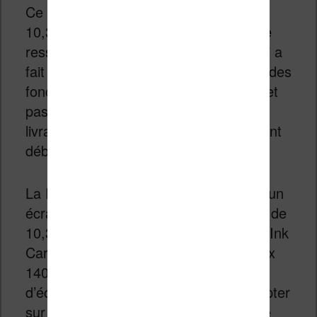
Ce nouveau bloc-notes numérique de
10,3 pouces en noir et blanc reprend le
ressenti d’écriture proche du papier qui a
fait la réputation de Remarkable, avec des
fonctionnalités pensées pour le travail et
pas pour la lecture. Les premières
livraisons aux particuliers commenceront
début juin, à partir de 399 €.
La Remarkable Paper Pure embarque un
écran « Canvas » (encre électronique) de
10,3 pouces basé sur la technologie E Ink
Carta 1300. La résolution est de 1872 x
1404 pixels avec 226 PPP. Il n’y a pas
d’éclairage frontal : il faudra donc compter
sur la lumière ambiante un peu comme