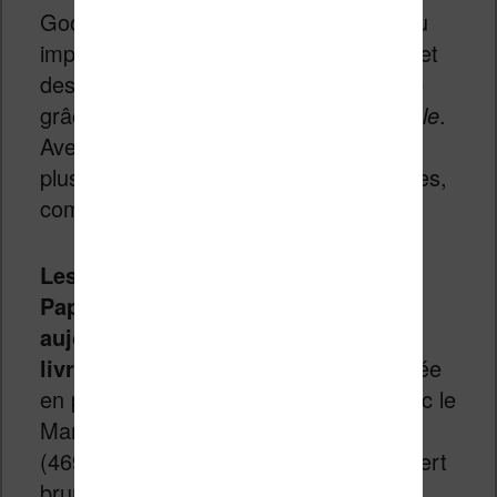
Google Drive, OneDrive et Dropbox, ou
importer directement des articles web et
des documents Word sur votre tablette
grâce à l’extension
Read on Remarkable
.
Avec un abonnement Connect, encore
plus d’outils numériques sont disponibles,
comme Send to Slack et Miro.
Les commandes de la Remarkable
Paper Pure sont ouvertes dès
aujourd’hui, avec les premières
livraisons début juin.
Elle est proposée
en pack avec le Marker (399 €) ou avec le
Marker Plus et la housse Sleeve Folio
(469 €), en trois coloris : bleu océan, vert
brume et rose désert.