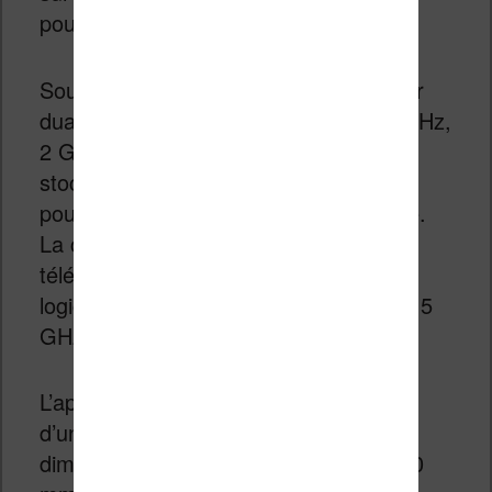
pour la
Paperslate
.
Sous le capot, on trouve un processeur
dual-core Cortex-A55 cadencé à 1,7 GHz,
2 Go de RAM LPDDR4 et 32 Go de
stockage interne. Pas d’emplacement
pour carte SD pour étendre la capacité.
La connexion à Internet et le
téléchargement des mises à jour
logicielles se font en Wi-Fi (2,4 GHz et 5
GHz) et Bluetooth 5.1.
L’appareil dispose d’un port USB-C et
d’une batterie de 3820 mAh. Ses
dimensions sont de 228,1 x 187,1 x 6,0