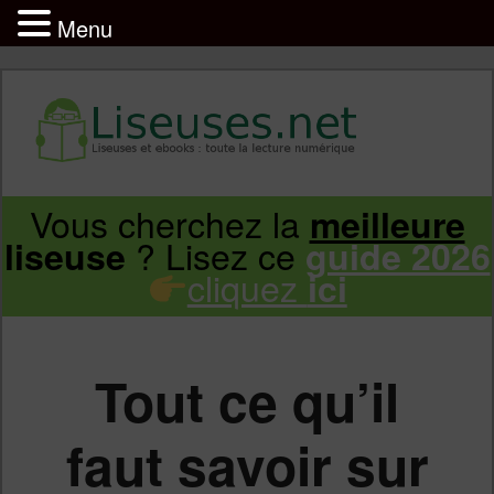
Menu
Liseuse et ebook : tout savoir
Infos sur les liseuses Kindle, Kobo,
Vous cherchez la
meilleure
Aller
Aller
Vivlio, Pocketbook
? Lisez ce
liseuse
guide 2026
cliquez
ici
au
au
contenu
contenu
Tout ce qu’il
principal
secondaire
faut savoir sur