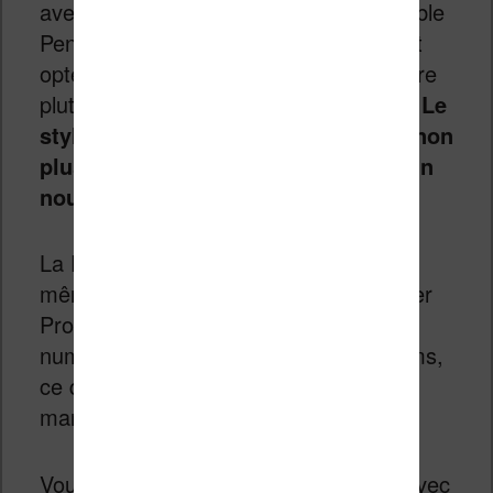
avec les stylets tiers : seul le Remarkable
Pen fonctionnera. La marque a en effet
opté pour un stylet USI semi-propriétaire
plutôt que pour la technologie Wacom.
Le
stylet de la Remarkable 2 n’est pas non
plus compatible : il faudra acheter un
nouveau Marker ou Marker Plus.
La Paper Pure prend en charge les
mêmes stylets numériques que la Paper
Pro et la Paper Pro Move. L’encre
numérique apparaît en seulement 21 ms,
ce qui en fait toujours la référence du
marché.
Vous pouvez synchroniser vos notes avec