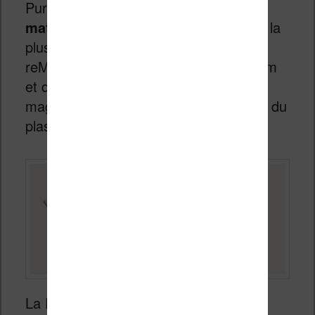
Pure est composée de
38 % de
matériaux recyclés
, soit la proportion la
plus élevée de tous les produits
reMarkable. Cela inclut 100 % du lithium
et du cobalt de la batterie, 90 % du
magnésium du châssis central et 73 % du
plastique du dos de l’appareil.
La Paper Pure ne sera pas compatible