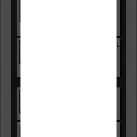
Vivlio Light HD Color +
HOUSSE
réduction de 15€
Voir sur Cultura.com
Vivlio Light Zen + HOUSSE à
99,99€
129,99€
Voir sur Boulanger
Les accessibles :
Vivlio Light Zen
Voir sur Cultura.com
Kindle