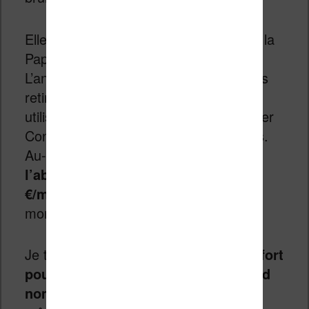
Elle sera commercialisée aux côtés de la
Paper Pro et de la Paper Pro Move.
L’ancienne Remarkable 2 est désormais
retirée du catalogue. Les nouveaux
utilisateurs Remarkable peuvent essayer
Connect gratuitement pendant 50 jours.
Au-delà de la période d’essai,
l’abonnement Connect coûte 3,99
€/mois
ou 39 €/an, résiliable à tout
moment.
Je trouve que
reMarkable a fait un effort
pour rendre accessible au plus grand
nombre sa nouvelle machine.
Mais,