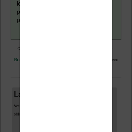
lecture (numérique ou non). Vous
pouvez en savoir plus en lisant notre
page
a propos
.
Liseuses et eReader
Ce contenu a été publié dans
par
Nicolas (actu liseuse, ebook, etc)
, et marqué avec
Business
Perspectives
reMarkable
,
,
. Mettez-le en favori
permalien
avec son
.
Laisser un commentaire
Votre adresse e-mail ne sera pas publiée.
Les champs
*
obligatoires sont indiqués avec