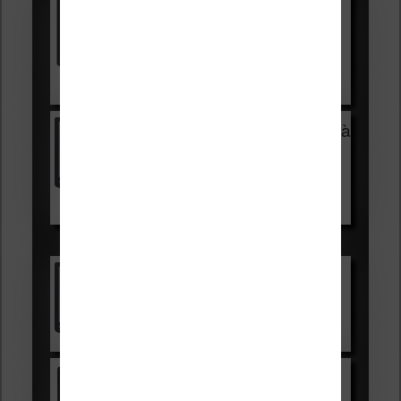
Vivlio Light HD Color +
HOUSSE
réduction de 15€
Voir sur Cultura.com
Vivlio Light Zen + HOUSSE à
99,99€
129,99€
Voir sur Boulanger
Les accessibles :
Vivlio Light Zen
Voir sur Cultura.com
Kindle