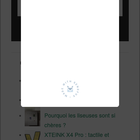
Liseuses pas chères !
Derniers articles :
Les nouveautés Kobo pour la
fin 2026 (nouvelle liseuse)
Test de la BOOX GO 6 Gen II
Pourquoi les liseuses sont si
chères ?
XTEINK X4 Pro : tactile et