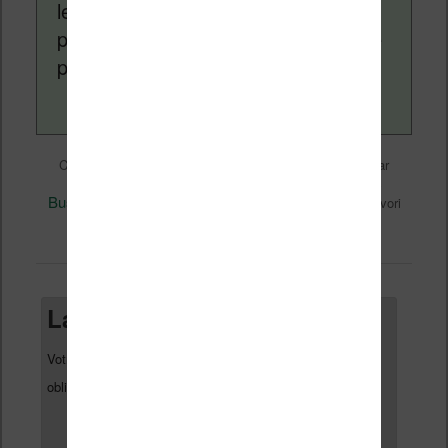
lecture (numérique ou non). Vous
pouvez en savoir plus en lisant notre
page
a propos
.
Liseuses et eReader
Ce contenu a été publié dans
par
Nicolas (actu liseuse, ebook, etc)
, et marqué avec
Business
Perspectives
reMarkable
,
,
. Mettez-le en favori
permalien
avec son
.
Laisser un commentaire
Votre adresse e-mail ne sera pas publiée.
Les champs
*
obligatoires sont indiqués avec