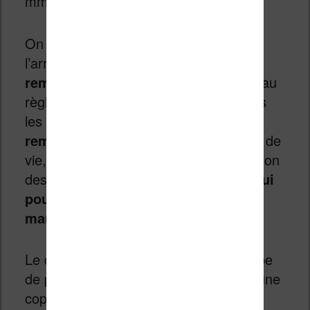
mm, pour un poids d’environ 360 g.
On remarque la présence de vis à
l’arrière, ce qui annonce
une batterie
remplaçable
. Cela répond à un nouveau
règlement européen imposant que tous
les appareils permettent le
remplacement de leur batterie
en fin de
vie, afin de prolonger la durée d’utilisation
des produits.
Une excellente chose qui
pourraient inspirer les autres
marques…
Le design rappelle celui du Kindle Scribe
de première génération, sans en être une
copie conforme. La Remarkable Paper