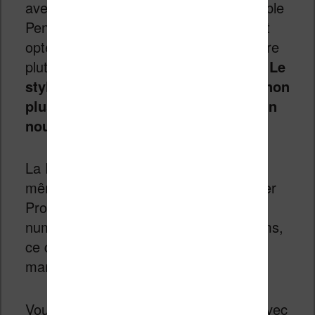
avec les stylets tiers : seul le Remarkable
Pen fonctionnera. La marque a en effet
opté pour un stylet USI semi-propriétaire
plutôt que pour la technologie Wacom.
Le
stylet de la Remarkable 2 n’est pas non
plus compatible : il faudra acheter un
nouveau Marker ou Marker Plus.
La Paper Pure prend en charge les
mêmes stylets numériques que la Paper
Pro et la Paper Pro Move. L’encre
numérique apparaît en seulement 21 ms,
ce qui en fait toujours la référence du
marché.
Vous pouvez synchroniser vos notes avec