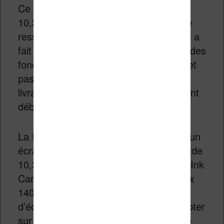
Ce nouveau bloc-notes numérique de
10,3 pouces en noir et blanc reprend le
ressenti d’écriture proche du papier qui a
fait la réputation de Remarkable, avec des
fonctionnalités pensées pour le travail et
pas pour la lecture. Les premières
livraisons aux particuliers commenceront
début juin, à partir de 399 €.
La Remarkable Paper Pure embarque un
écran « Canvas » (encre électronique) de
10,3 pouces basé sur la technologie E Ink
Carta 1300. La résolution est de 1872 x
1404 pixels avec 226 PPP. Il n’y a pas
d’éclairage frontal : il faudra donc compter
sur la lumière ambiante un peu comme