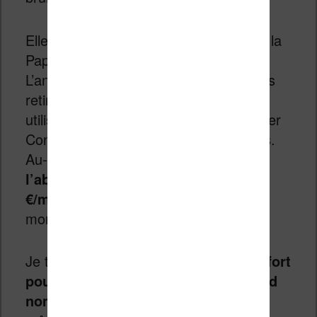
Elle sera commercialisée aux côtés de la
Paper Pro et de la Paper Pro Move.
L’ancienne Remarkable 2 est désormais
retirée du catalogue. Les nouveaux
utilisateurs Remarkable peuvent essayer
Connect gratuitement pendant 50 jours.
Au-delà de la période d’essai,
l’abonnement Connect coûte 3,99
€/mois
ou 39 €/an, résiliable à tout
moment.
Je trouve que
reMarkable a fait un effort
pour rendre accessible au plus grand
nombre sa nouvelle machine.
Mais,