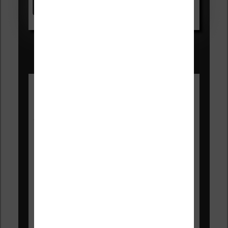
Voir sur Amazon.fr
Les Meilleures liseuses pour août
2026