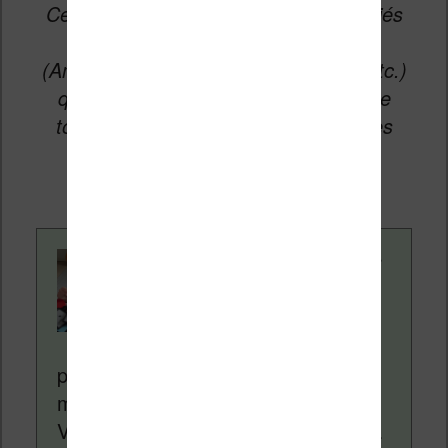
Cet article peut contenir des liens affiliés
vers les sites partenaires du site
(Amazon, Fnac, Cultura, Boulanger, etc.)
qui permettent aux auteurs du site de
toucher une petite commission sur les
ventes de ces sites sans coût
supplémentaire pour vous.
Contenu rédigé par
Nicolas. Le site
Liseuses.net existe
depuis plus de 14 ans
pour vous aider à naviguer dans le
monde des liseuses (Kindle, Kobo,
Vivlio, etc) et faire la promotion de la