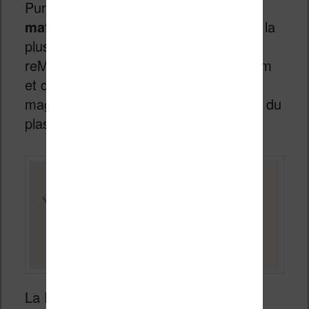
Pure est composée de
38 % de
matériaux recyclés
, soit la proportion la
plus élevée de tous les produits
reMarkable. Cela inclut 100 % du lithium
et du cobalt de la batterie, 90 % du
magnésium du châssis central et 73 % du
plastique du dos de l’appareil.
La Paper Pure ne sera pas compatible