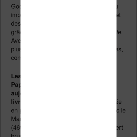
Google Drive, OneDrive et Dropbox, ou
importer directement des articles web et
des documents Word sur votre tablette
grâce à l’extension
Read on Remarkable
.
Avec un abonnement Connect, encore
plus d’outils numériques sont disponibles,
comme Send to Slack et Miro.
Les commandes de la Remarkable
Paper Pure sont ouvertes dès
aujourd’hui, avec les premières
livraisons début juin.
Elle est proposée
en pack avec le Marker (399 €) ou avec le
Marker Plus et la housse Sleeve Folio
(469 €), en trois coloris : bleu océan, vert
brume et rose désert.