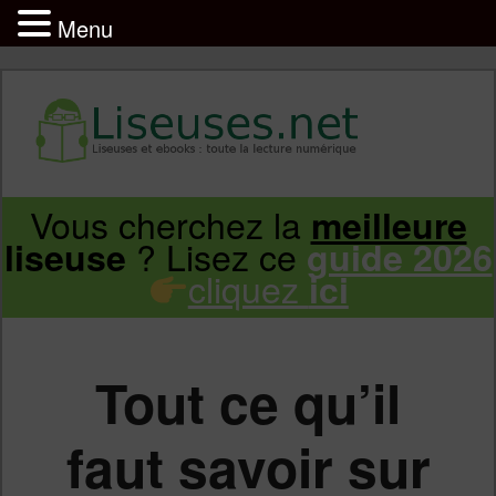
Menu
Liseuse et ebook : tout savoir
Infos sur les liseuses Kindle, Kobo,
Vous cherchez la
meilleure
Aller
Aller
Vivlio, Pocketbook
? Lisez ce
liseuse
guide 2026
cliquez
ici
au
au
contenu
contenu
Tout ce qu’il
principal
secondaire
faut savoir sur