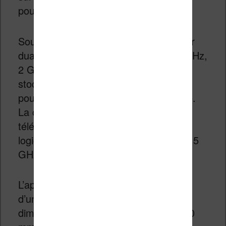
pour la
Paperslate
.
Sous le capot, on trouve un processeur
dual-core Cortex-A55 cadencé à 1,7 GHz,
2 Go de RAM LPDDR4 et 32 Go de
stockage interne. Pas d’emplacement
pour carte SD pour étendre la capacité.
La connexion à Internet et le
téléchargement des mises à jour
logicielles se font en Wi-Fi (2,4 GHz et 5
GHz) et Bluetooth 5.1.
L’appareil dispose d’un port USB-C et
d’une batterie de 3820 mAh. Ses
dimensions sont de 228,1 x 187,1 x 6,0