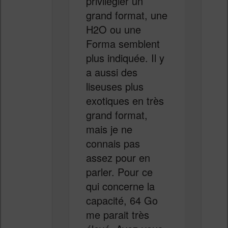
privilégier un
grand format, une
H2O ou une
Forma semblent
plus indiquée. Il y
a aussi des
liseuses plus
exotiques en très
grand format,
mais je ne
connais pas
assez pour en
parler. Pour ce
qui concerne la
capacité, 64 Go
me parait très