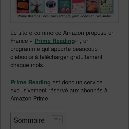
Le site e-commerce Amazon propose en
France «
Prime Reading
« , un
programme qui apporte beaucoup
d’ebooks à télécharger gratuitement
chaque mois.
Prime Reading
est donc un service
exclusivement réservé aux abonnés à
Amazon Prime.
Sommaire