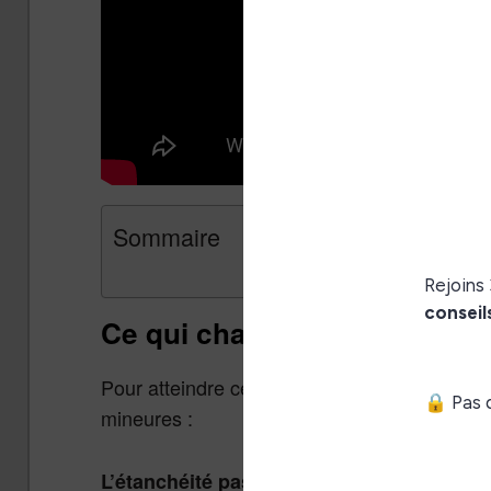
Sommaire
Ce qui change par rapport à
Pour atteindre ce prix plus accessible, Pock
mineures :
L’Era o
L’étanchéité passe de IPX8 à IPX4.