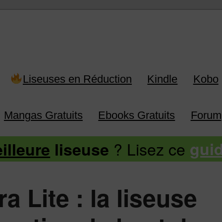
 Kindle, Kobo, Vivlio, Pocketboo
Liseuses en Réduction
Kindle
Kobo
Mangas Gratuits
Ebooks Gratuits
Forum
? Lisez ce
illeure
liseuse
gui
 Lite : la liseuse