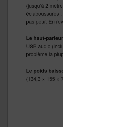
(jusqu’à 2 mètres pendant 60 minutes). L’Era 
éclaboussures : un verre renversé, quelques 
pas peur. En revanche,
mieux vaut éviter d
L’audio p
Le haut-parleur intégré disparaît.
USB audio (inclus dans la boîte). Pour les a
problème la plupart des utilisateurs préfère
, passant de 2
Le poids baisse légèrement
(134,3 × 155 × 7,8 mm). La liseuse reste don