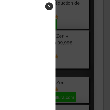
HOUSSE
réduction de
✕
15€
Voir sur Cultura.com
Vivlio Light Zen +
HOUSSE à
99,99€
129,99€
Voir sur Boulanger
Les accessibles :
Vivlio Light Zen
Voir sur Cultura.com