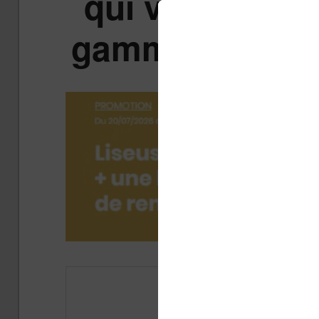
qui veut démoc
gamme (et sédu
Publ