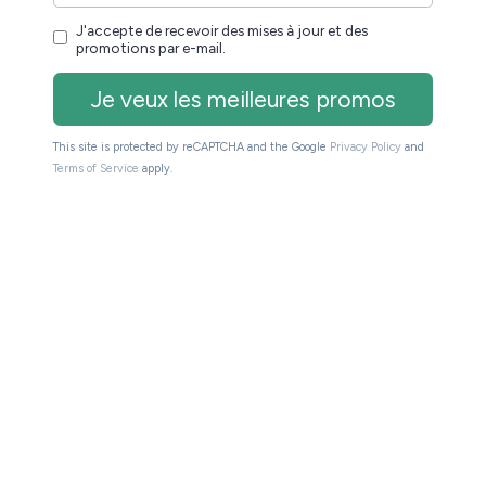
Lite se contente d’une protection contre les
gouttes de pluie, du sable ou des miettes ne lui feront
.
e la plonger dans le bain
asse désormais par le Bluetooth ou un adaptateur
mateurs de livres audio, ce n’est pas vraiment un
nt de toute façon un casque ou des écouteurs.
28 à 204,5 grammes, pour des dimensions identiques
c très compacte et facile à transporter.