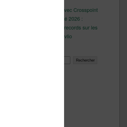
son lancement
XTEINK X4 : test avec Crosspoint
Soldes d’été 2026 :
réductions records sur les
liseuses Kobo et Vivlio
Rechercher
Rechercher