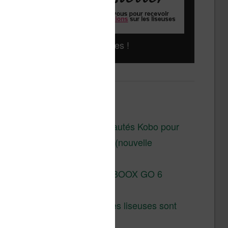
Liseuses pas chères !
Derniers articles :
Les nouveautés Kobo pour
la fin 2026 (nouvelle
liseuse)
Test de la BOOX GO 6
Gen II
Pourquoi les liseuses sont
si chères ?