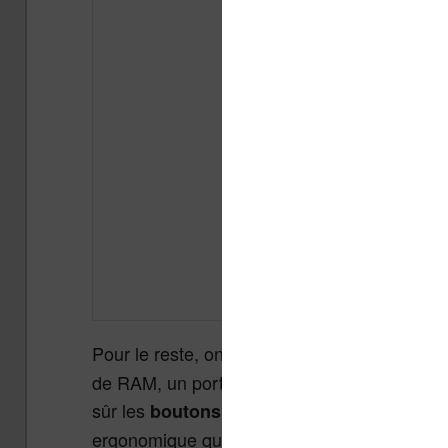
Pour le reste, on retrouve le même processe
de RAM, un port USB-C, une batterie de 170
sûr les
pour to
boutons physiques latéraux
ergonomique que beaucoup de concurrents n