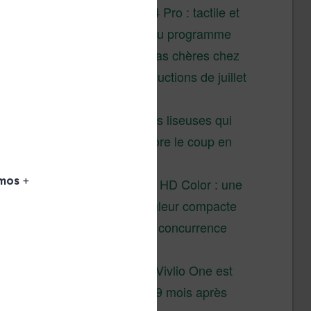
XTEINK X4 Pro : tactile et
éclairage au programme
Liseuses pas chères chez
Vivlio – réductions de juillet
2026
3 anciennes liseuses qui
valent encore le coup en
2026
Vivlio Light HD Color : une
liseuse couleur compacte
à prix défiant toute concurrence
chez Cultura
La liseuse Vivlio One est
un succès 9 mois après