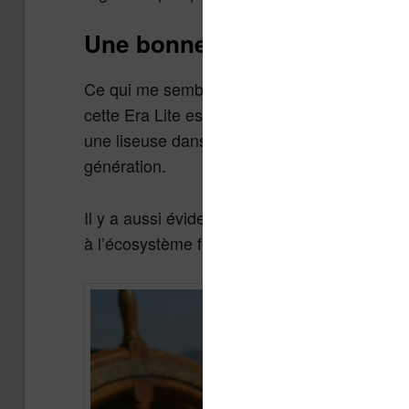
Une bonne alternative aux K
Ce qui me semble intéressant avec ce modèle
cette Era Lite est une bonne alternative à l
une liseuse dans ce style, avec des boutons,
génération.
Il y a aussi évidemment la Kindle Paperwhit
à l’écosystème fermé d’Amazon, c’est l’ouver