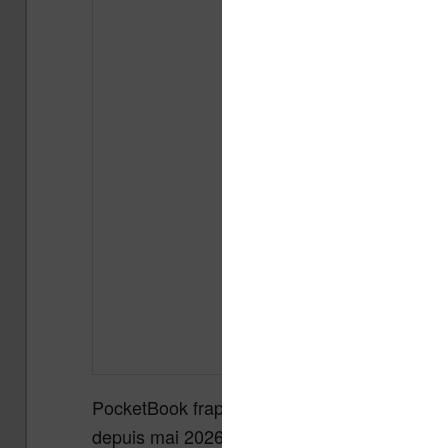
PocketBook frappe un joli coup avec sa nouve
depuis mai 2026 au prix de
,
195€ (environ)