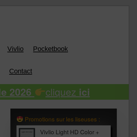
k
Vivlio
Pocketbook
Contact
cliquez
de 2026
ici
Promotions sur les liseuses :
Vivlio Light HD Color +