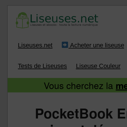
Liseuse et ebook : tout savoir
Infos sur les liseuses
Aller
Aller
Liseuses.net
Acheter une liseuse
au
au
Tests de Liseuses
Liseuse Couleur
contenu
contenu
Vous cherchez la
me
principal
secondaire
PocketBook Era