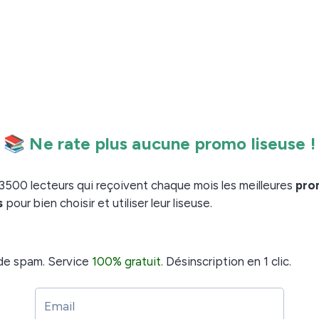
 la PocketBook Era
etBook a fait quelques concessions mais elles restent
riginale pouvait survivre à une immersion complète