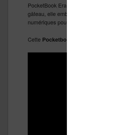
PocketBook Era originale tout en passant sou
gâteau, elle embarque un partenariat inatte
numériques pour musiciens.
Cette
Pocketbook Era Lite est bien sûr un