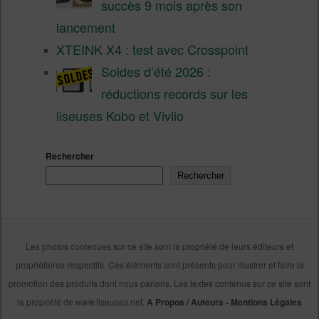
succès 9 mois après son
lancement
XTEINK X4 : test avec Crosspoint
Soldes d’été 2026 :
réductions records sur les
liseuses Kobo et Vivlio
Rechercher
Rechercher
Les photos contenues sur ce site sont la propriété de leurs éditeurs et
propriétaires respectifs. Ces éléments sont présents pour illustrer et faire la
promotion des produits dont nous parlons. Les textes contenus sur ce site sont
la propriété de www.liseuses.net.
A Propos / Auteurs
-
Mentions Légales