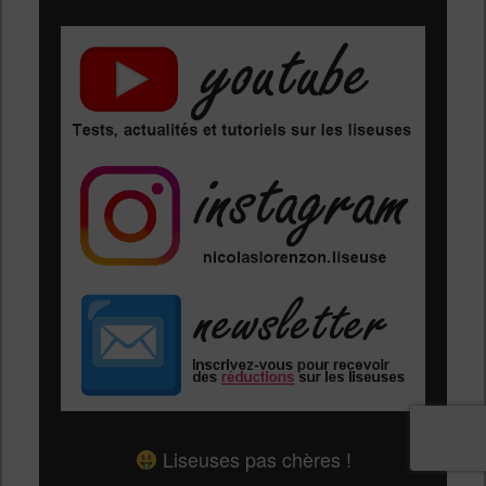
Liseuses pas chères !