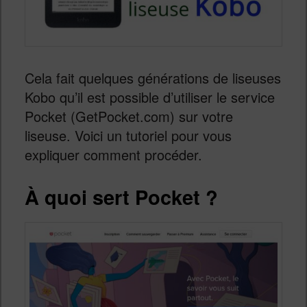
Cela fait quelques générations de liseuses
Kobo qu’il est possible d’utiliser le service
Pocket (GetPocket.com) sur votre
liseuse. Voici un tutoriel pour vous
expliquer comment procéder.
À quoi sert Pocket ?