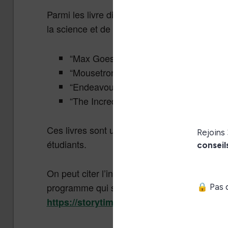
Parmi les livre disponibles, on peut citer to
la science et de l’éducation, comme :
“Max Goes to the Space Station,”
“Mousetronaut,”
“Endeavour’s Long Journey”,
“The Incredible Intergalactic Journey 
Ces livres sont utilisés par les astronautes p
étudiants.
On peut citer l’ingénieur Joe Acaba qui a lu d
programme qui s’appelle “Story Time From Spa
https://storytimefromspace.com/