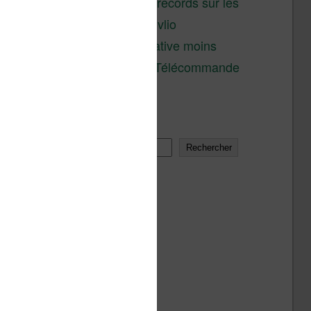
réductions records sur les
liseuses Kobo et Vivlio
Une alternative moins
chère à la Télécommande
Kobo
Rechercher
Rechercher