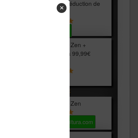
HOUSSE
réduction de
✕
15€
Voir sur Cultura.com
Vivlio Light Zen +
HOUSSE à
99,99€
129,99€
Voir sur Boulanger
Les accessibles :
Vivlio Light Zen
Voir sur Cultura.com