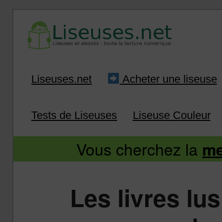
Liseuse et ebook : tout savoir
Infos sur les liseuses
Aller
Aller
Liseuses.net
Acheter une liseuse
au
au
Tests de Liseuses
Liseuse Couleur
contenu
contenu
Vous cherchez la
me
principal
secondaire
Les livres lu