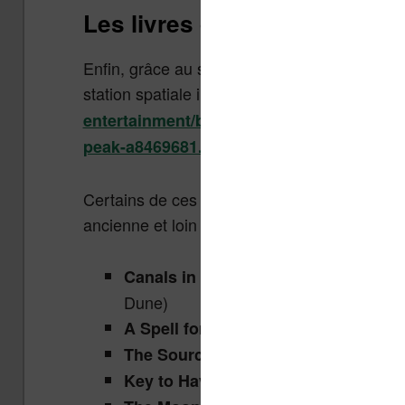
Les livres qui ont été lus da
Enfin, grâce au site The Independant, j’ai pu 
station spatiale internationale (ISS). (source 
entertainment/books/features/astronauts-
)
peak-a8469681.html
Certains de ces livres sont sans doute encore
ancienne et loin d’être exhaustive :
par Kevin J Anders
Canals in the Sand
Dune)
par Piers Anth
A Spell for Chameleon
par Piers Anthon
The Source of Magic
par Piers Anthony (note
Key to Havoc