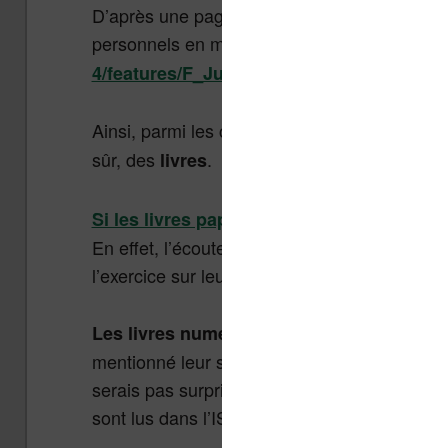
D’après une page du site Nasa.gov, les ast
personnels en mission. (
https://www.nasa.
)
4/features/F_Just_Like_Home.html
Ainsi, parmi les choses les plus souvent d
sûr, des
.
livres
Si les livres papiers sont toujours plébisc
En effet, l’écoute d’un livre audio permet d
l’exercice sur leur tapis roulant.
Les livres numériques (ebooks) sont au
mentionné leur support de lecture (il est indi
serais pas surpris d’apprendre que des lise
sont lus dans l’ISS sur des smartphones mod