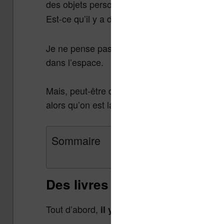
des objets personnels. Mais
est-ce que les
Est-ce qu’il y a de
?
la lecture dans l’ISS
Je ne pense pas que les astronautes aient be
dans l’espace.
Mais, peut-être que quelques minutes de le
alors qu’on est la tête en bas à quelques ki
Sommaire
Des livres dans l’ISS (Intern
Tout d’abord,
il y a une bibliothèque dans l