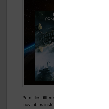
Parmi les différentes choses qu’un astronau
inévitables instruments et équipements de tr