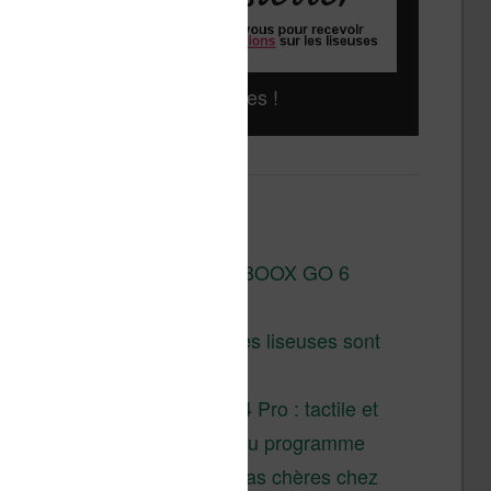
Liseuses pas chères !
Derniers articles :
Test de la BOOX GO 6
Gen II
Pourquoi les liseuses sont
si chères ?
XTEINK X4 Pro : tactile et
éclairage au programme
Liseuses pas chères chez