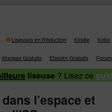
 Kindle, Kobo, Vivlio, Pocketboo
Liseuses en Réduction
Kindle
Kobo
Mangas Gratuits
Ebooks Gratuits
Forum
? Lisez ce
illeure
liseuse
gui
s dans l’espace et