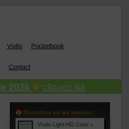
k
Vivlio
Pocketbook
Contact
cliquez
de 2026
ici
Promotions sur les liseuses :
Vivlio Light HD Color +