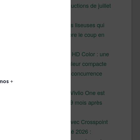
Vivlio – réductions de juillet
2026
3 anciennes liseuses qui
valent encore le coup en
2026
Vivlio Light HD Color : une
liseuse couleur compacte
à prix défiant toute concurrence
chez Cultura
La liseuse Vivlio One est
un succès 9 mois après
son lancement
XTEINK X4 : test avec Crosspoint
Soldes d’été 2026 :