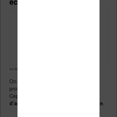
écran de liseuse Kindle
Les films de protection des écrans Kindle : pas si utile finalement ?
On trouve à la vente des films de
protection pour écran de liseuse.
Cependant,
je ne vous conseille pas
d’acheter ce type d’accessoire Kindle
.