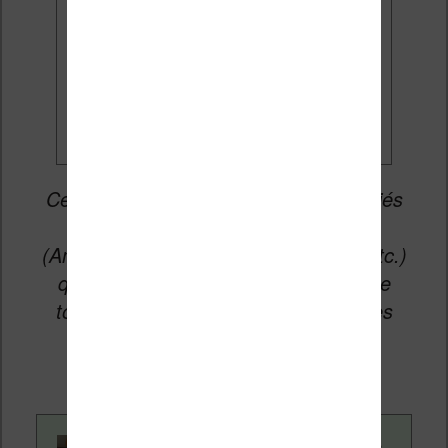
Je veux les meilleures
promos
Cet article peut contenir des liens affiliés
vers les sites partenaires du site
(Amazon, Fnac, Cultura, Boulanger, etc.)
qui permettent aux auteurs du site de
toucher une petite commission sur les
ventes de ces sites sans coût
supplémentaire pour vous.