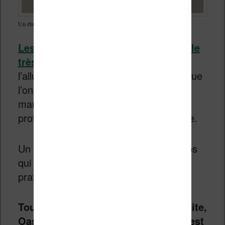
Un étui en cuir haut de gamme pour la liseuse Kindle Paperwhite
Les
étuis
sont
des accessoires Kindle
très pratiques
puisqu’ils permettent
l’allumage automatique de l’écran lorsque
l’on ouvre la couverture. De la même
manière, si on rabat la couverture de
protection, la liseuse se mettra en veille.
Un étui est donc aussi un gain de temps
qui ajoute un plus au côté déjà bien
pratique d’une liseuse.
Toutes les liseuses Kindle (Paperwhite,
Oasis, Voyage, etc.) ont un étui qui est