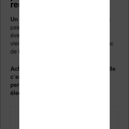
ressemble
Un
étui / housse pour liseuse
ne sert
pas uniquement à la
protéger
d’une
éventuelle chute ou d’un objet qui
viendrait rayer son écran dans votre sac
de transport.
Acheter un étui pour sa liseuse Kindle
c’est aussi ajouter un peu de sa
personnalité à un appareil
électronique.