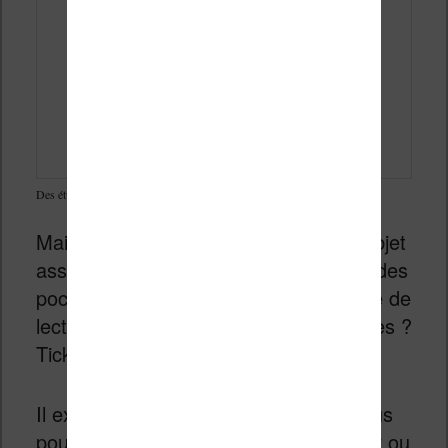
Des étuis Kindle existent aussi pour ses saga préférées
Mais un étui peut être également un objet
assez pratique, puisqu’il peut contenir des
poches pour y ranger des papiers (liste de
lecture ou de livres à considérer ? Notes ?
Tickets de caisse ?).
Il existe de nombreux styles d’étui. Vous
pouvez en trouver en plastique, en cuir ou