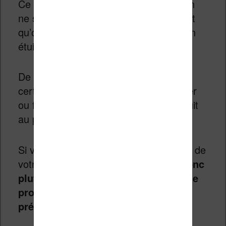
Ce n’est pas que les films de protection
ne sont pas efficaces, le problème c’est
qu’on n’en a pas besoin si on achète un
étui avec couverture.
De plus, ils ont tendance (au bout d’un
certain temps) à légèrement se décoller
ou faire des bulles sur l’écran ce qui nuit
au plaisir de lecture.
Si vous souhaitez bien protéger l’écran de
votre Kindle,
je vous recommande donc
plutôt un étui avec une couverture de
protection pour l’écran (voir partie
précédente)
.