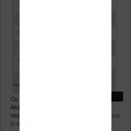
*
Nom
*
E-mail
Site web
Enregistrer mon nom, mon e-mail et mon site dans le
navigateur pour mon prochain commentaire.
Ce site utilise
Akismet pour
réduire les indésirables.
En savoir plus sur
la façon dont les données de vos