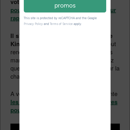
votre Kindle plus rapidement
,
vous
pouvez vous tourner vers un chargeur
rapide officiel Amazon
.
Il s’agit d’un accessoire pour liseuse
Kindle trop souvent négligé
et qui peut
rendre de grands services lorsque vous
manquez de batterie et que vous n’avez
que quelques minutes devant vous pour la
charger.
A voir également cette vidéo qui présente
les meilleurs (et les pires) accessoires
pour votre liseuse Kindle
: