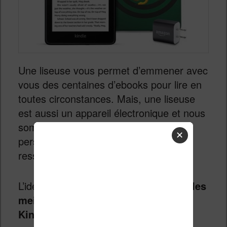
Une liseuse vous permet d’emmener avec
vous des centaines d’ebooks pour lire en
toutes circonstances. Mais, une liseuse
est aussi un appareil électronique et nous
sommes nombreux à vouloir
✕
personnaliser celui-ci pour qu’il nous
ressemble un peu plus.
L’idée est donc de partager avec vous
les
meilleurs accessoires pour liseuse
Kindle
.