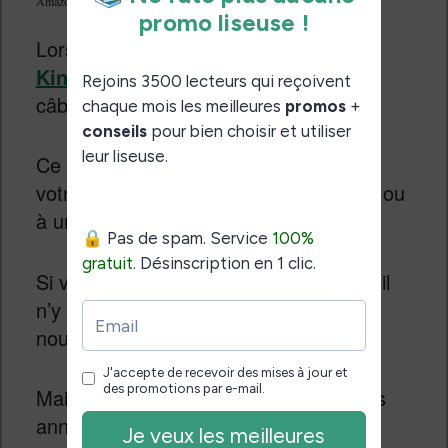
Amazon Power Fast : un chargeur rapide pour vos liseuses Kindle
Lorsque vous
achetez une liseuse
Kindle
, Amazon fourni avec celle-ci un
câble de chargement.
Ce cordon vous permet de connecter
votre liseuse à un ordinateur (en USB) ou
à un chargeur.
Si vous avez un chargeur à la maison, il
n’y a pas de raison d’investir dans un
nouvel exemplaire.
Mais, si votre chargeur a déjà quelques
années et que vous souhaitez
charger