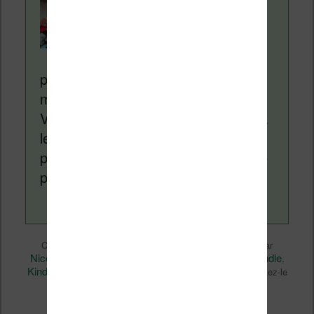
Contenu rédigé par
Nicolas. Le site
Liseuses.net existe
depuis plus de 14 ans
pour vous aider à naviguer dans le
monde des liseuses (Kindle, Kobo,
Vivlio, etc) et faire la promotion de la
lecture (numérique ou non). Vous
pouvez en savoir plus en lisant notre
page
a propos
.
Liseuses et eReader
Ce contenu a été publié dans
par
Nicolas (actu liseuse, ebook, etc)
Kindle
, et marqué avec
,
Kindle Oasis
Kindle Paperwhite
Kindle Voyage
,
,
. Mettez-le
permalien
en favori avec son
.