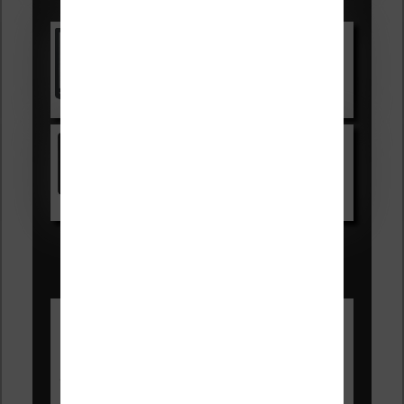
Les accessibles :
Vivlio Light Zen
Voir sur Cultura.com
Kindle
Voir sur Amazon.fr
Les Meilleures liseuses pour août
2026