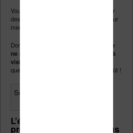
Vous trouverez une sélection basée sur
des années de lecture sur
liseuse
et sur
mes préférences en la matière.
Donc,
si ces accessoires pour Kindle
ne nous plaisent pas, n’hésitez pas à
visiter le site d’Amazon
pour trouver
quelque chose qui sera plus à votre goût !
Sommaire
L’étui pour Kindle : une
protection classe qui vous