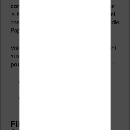
compatible.
Mais attention, un étui pour
la Kindle « simple » la moins chère, n’est
pas compatible avec un étui pour la Kindle
Paperwhite (par exemple).
Voici les liens vers Amazon.fr qui mènent
aux
étuis
et
housses de protection
pour votre modèle de liseuse Kindle
:
étui pour liseuse Kindle
(Amazon.fr)
étui pour liseuse Kindle
Paperwhite (Amazon.fr)
Film de protection pour