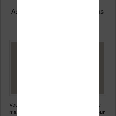
Acheter une Liseuse Kindle pas
chère en 2026
Publié le
4 mars 2026
Vous avez peut-être envie d’une liseuse
mais vous souhaitez l’obtenir
au meilleur