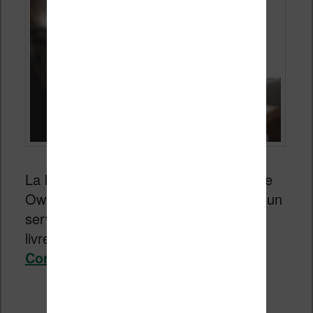
La
bibliothèque de prêt Kindle
(Kindle
Owners’ Lending Library – KOLL) était un
service qui permettait d’emprunter des
livres numériques.
Continuer la lecture
→