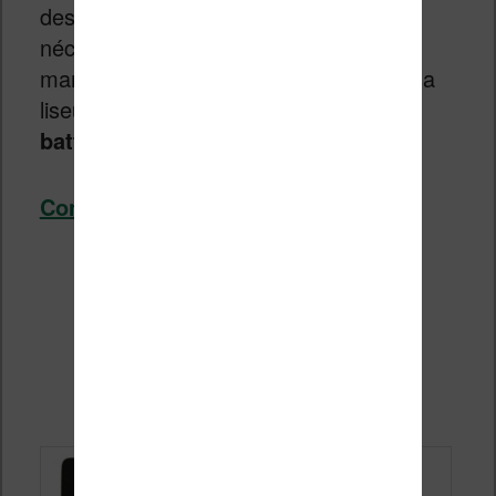
des problèmes surviennent et il est
nécessaire de faire quelques
manipulations pour utiliser à nouveau sa
liseuse. C’est le cas du
problème de
batterie déchargée sur une Kindle
.
Continuer la lecture
→
Lire le web sur Kindle avec
Instapaper (tuto complet)
Publié le
16 avril 2026