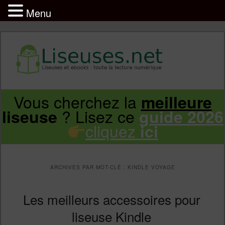
Menu
Liseuse et ebook : tout savoir
Infos sur les liseuses Kindle, Kobo,
Vous cherchez la
meilleure
Aller
Aller
Vivlio, Pocketbook
? Lisez ce
liseuse
guide 2026
cliquez
ici
au
au
contenu
contenu
ARCHIVES PAR MOT-CLÉ :
KINDLE VOYAGE
principal
secondaire
Les meilleurs accessoires pour
liseuse Kindle