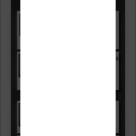
Promotions sur les liseuses :
Vivlio Light HD Color +
HOUSSE
réduction de 15€
Voir sur Cultura.com
Vivlio Light Zen + HOUSSE à
99,99€
129,99€
Voir sur Boulanger
Les accessibles :
Vivlio Light Zen
Voir sur Cultura.com