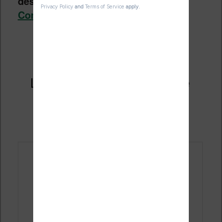
des polices de caractères
.
Continuer la lecture
→
Les dictionnaires sur liseuse
Kindle
Publié le
22 septembre 2021