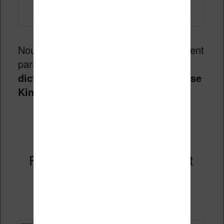
Nous allons voir dans cet article comment
paramétrer, utiliser et modifier les
dictionnaires
présents sur votre
liseuse
Kindle
.
Continuer la lecture
→
Fin de la bibliothèque de prêt
Kindle
Publié le
5 janvier 2021