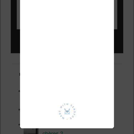
Liseuses pas chères !
Derniers articles :
Les nouveautés Kobo pour la
fin 2026 (nouvelle liseuse)
Test de la BOOX GO 6 Gen II
Pourquoi les liseuses sont si
chères ?