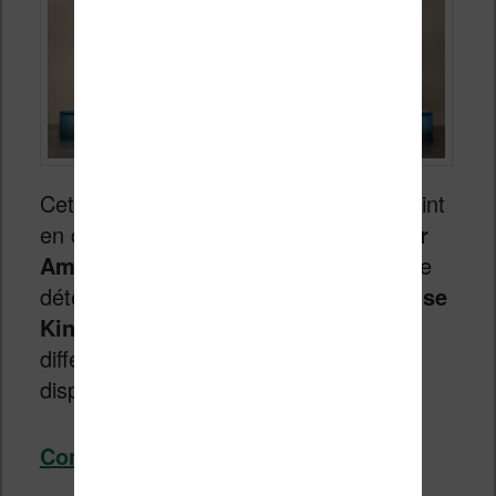
Cette page nous permet de faire un point
en comparant les
liseuses conçue par
Amazon, les Kindle
. On va essayer de
déterminer quelle est la meilleure
liseuse
Kindle
pour 2026 et quelles sont les
différences entre chaque modèle
disponible.
Continuer la lecture
→