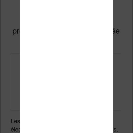
Liseuse Kindle : régler le
problème de batterie déchargée
Publié le
23 avril 2026
Les liseuses sont des appareils
électroniques comme les autres. Parfois,