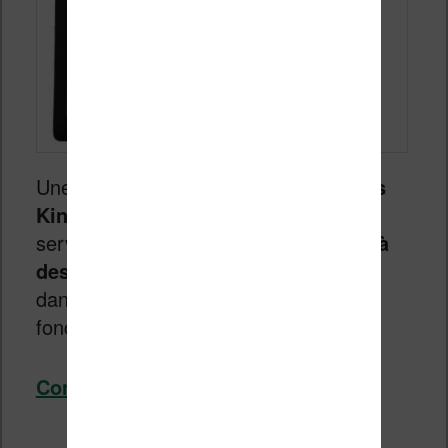
Une fonction intéressante des
liseuses
Kindle
est leur capacité d’utiliser le
service
Instapaper pour avoir accès à
des pages Internet
. Nous allons voir
dans ce guide comment activer cette
fonction.
Continuer la lecture
→