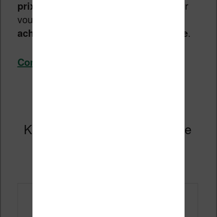
prix
. Heureusement, j’ai récapitulé pour
vous les
meilleures techniques
pour
acheter une liseuse Kindle pas chère
.
Continuer la lecture
→
Comment lire un PDF sur
Kindle ? (et la meilleure Kindle
pour les PDF)
Publié le
27 novembre 2023