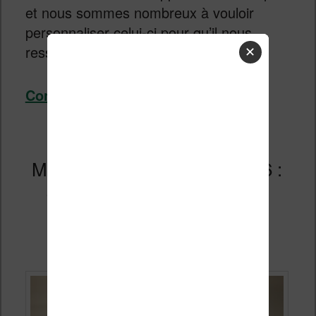
et nous sommes nombreux à vouloir
personnaliser celui-ci pour qu’il nous
ressemble un peu plus.
✕
Continuer la lecture
→
Meilleure Liseuse Kindle 2026 :
comparatif et avis pour bien
choisir
Publié le
26 mai 2026