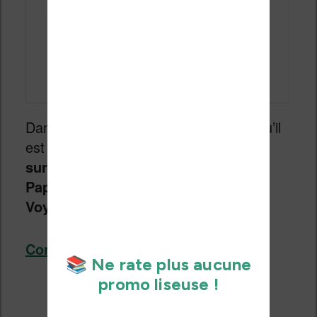
Dans ce petit tutoriel, vous allez voir qu’il
est très simple de
lire un fichier PDF
sur sa liseuse Kindle, Kindle
Paperwhite, Kindle Scribe, Kindle
Voyage ou Kindle Oasis
.
Continuer la lecture
→