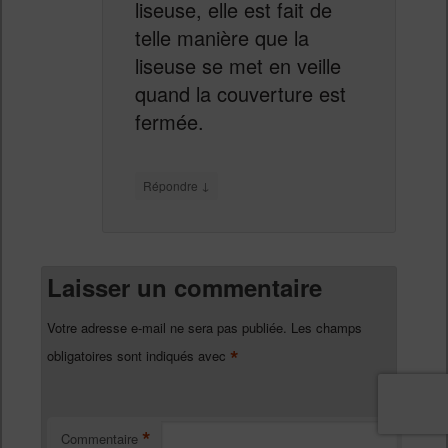
liseuse, elle est fait de
telle manière que la
liseuse se met en veille
quand la couverture est
fermée.
↓
Répondre
Laisser un commentaire
Votre adresse e-mail ne sera pas publiée.
Les champs
*
obligatoires sont indiqués avec
*
Commentaire