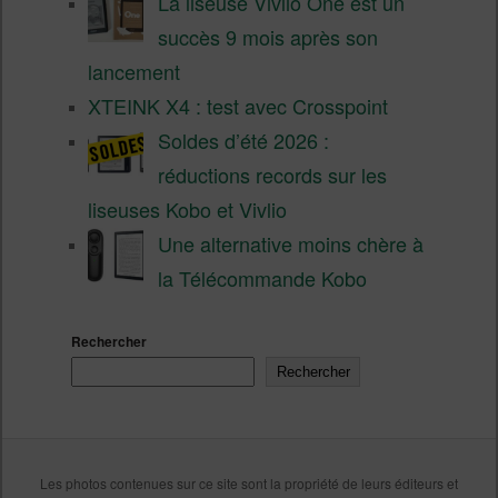
La liseuse Vivlio One est un
succès 9 mois après son
lancement
XTEINK X4 : test avec Crosspoint
Soldes d’été 2026 :
réductions records sur les
liseuses Kobo et Vivlio
Une alternative moins chère à
la Télécommande Kobo
Rechercher
Rechercher
Les photos contenues sur ce site sont la propriété de leurs éditeurs et