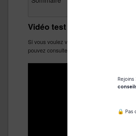
Vidéo test complet (avec tut
Si vous voulez voir en action comment on c
pouvez consulter cette vidéo :