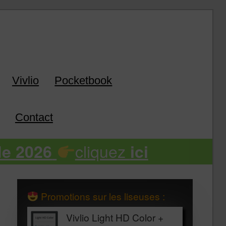
k
Vivlio
Pocketbook
Contact
cliquez
de 2026
ici
Promotions sur les liseuses :
Vivlio Light HD Color +