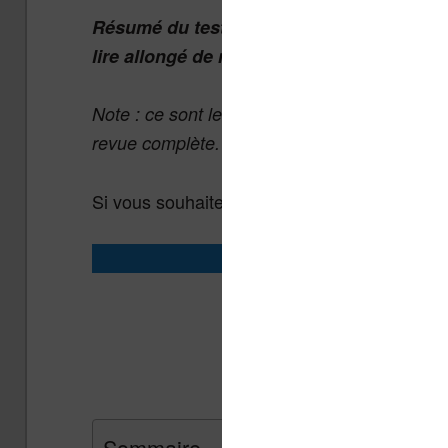
Résumé du test : la télécommande Kobo es
lire allongé de manière super confortable
Note : ce sont les gens de Kobo qui m’ont 
revue complète.
Si vous souhaitez vous offrir une télécomma
Acheter la
Télécommande Kobo
Télécommande K
Sommaire