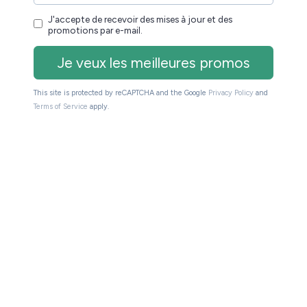
e Kobo ?
rner les pages de votre livre sans toucher à votre
c
et utilise la
les liseuses Kobo
connexion
, dont voici
 un certain nombre de liseuses récentes
, Kobo Libra 2,
,
o Clara Colour
Kobo Libra Colour