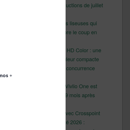
Vivlio – réductions de juillet
2026
3 anciennes liseuses qui
valent encore le coup en
2026
Vivlio Light HD Color : une
liseuse couleur compacte
à prix défiant toute concurrence
chez Cultura
La liseuse Vivlio One est
un succès 9 mois après
son lancement
XTEINK X4 : test avec Crosspoint
Soldes d’été 2026 :