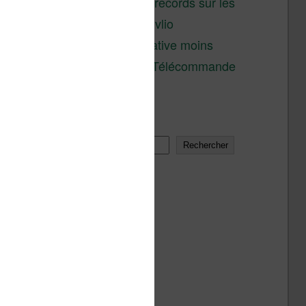
réductions records sur les
liseuses Kobo et Vivlio
Une alternative moins
chère à la Télécommande
Kobo
Rechercher
Rechercher