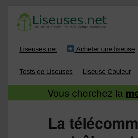
Liseuse et ebook : tout savoir
Infos sur les liseuses
Aller
Aller
Liseuses.net
Acheter une liseuse
au
au
Tests de Liseuses
Liseuse Couleur
contenu
contenu
Vous cherchez la
me
principal
secondaire
La télécomm