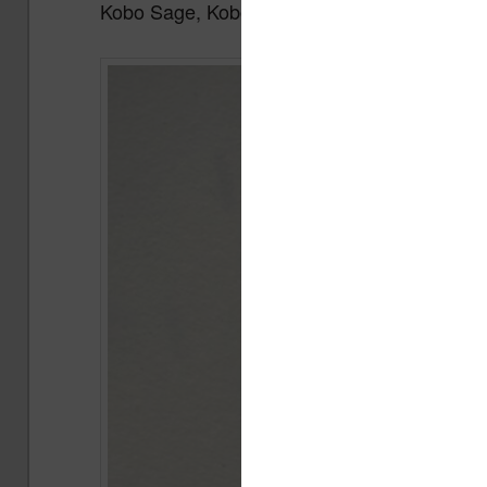
Kobo Sage, Kobo Elipsa et Kobo Elipsa 2E.