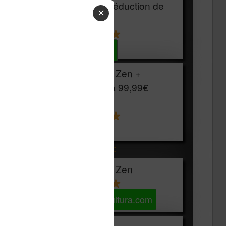
HOUSSE
réduction de
✕
15€
Voir sur Cultura.com
Vivlio Light Zen +
HOUSSE à
99,99€
129,99€
Voir sur Boulanger
Les accessibles :
Vivlio Light Zen
Voir sur Cultura.com