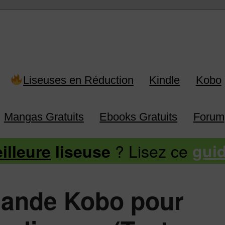
 Kindle, Kobo, Vivlio, Pocketboo
Liseuses en Réduction
Kindle
Kobo
Mangas Gratuits
Ebooks Gratuits
Forum
? Lisez ce
illeure
liseuse
gui
ande Kobo pour