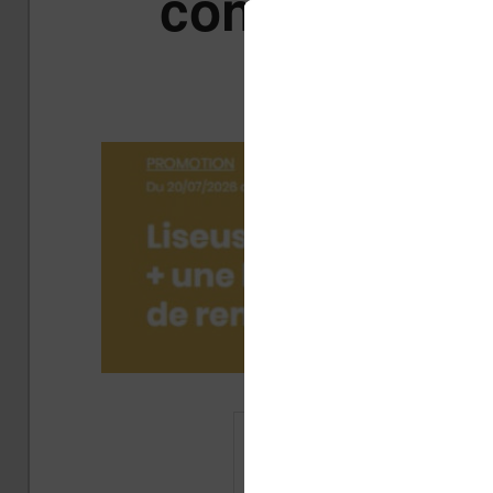
contrôler vot
Pub