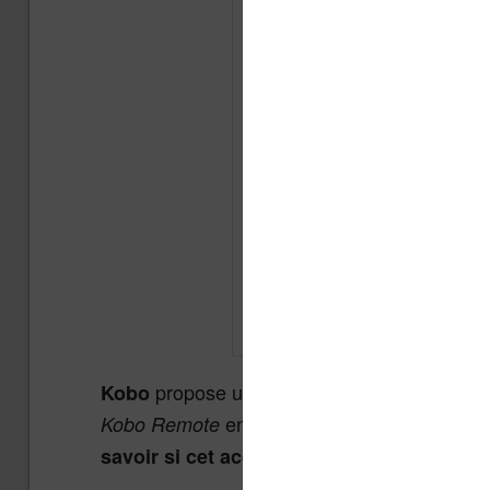
propose un nouvel accessoire pour se
Kobo
en anglais permet de contrôler 
Kobo Remote
savoir si cet accessoire vaut le coup ou 