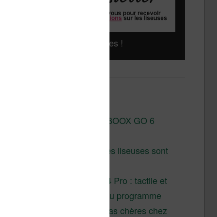
Liseuses pas chères !
Derniers articles :
Test de la BOOX GO 6
Gen II
Pourquoi les liseuses sont
si chères ?
XTEINK X4 Pro : tactile et
éclairage au programme
Liseuses pas chères chez