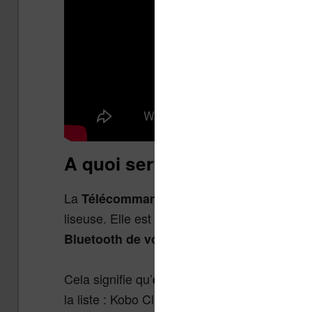
A quoi sert la Télécommand
La
vous permet de tou
Télécommande Kobo
liseuse. Elle est uniquement compatible ave
.
Bluetooth de votre liseuse
Cela signifie qu’
elle ne fonctionne que sur
la liste : Kobo Clara 2E, Kobo Clara BW,
Kob