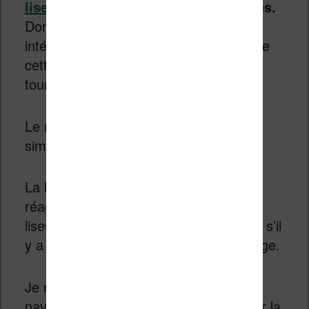
liseuses Kobo
sont les plus avancées.
Donc, si ce genre de choses vous
intéresse, c’est bien vers une liseuse de
cette marque que vous devrez vous
tourner.
Le reste de l’interface est très intuitif et
simple à prendre en main.
La liseuse est rapide et l’écran tactile
réagit bien. On sent qu’on est sur une
liseuse assez haut de gamme – même s’il
y a encore plus chère avec la Kobo Sage.
Je n’ai pas rencontré de difficulté pour
naviguer dans les menus et paramétrer la