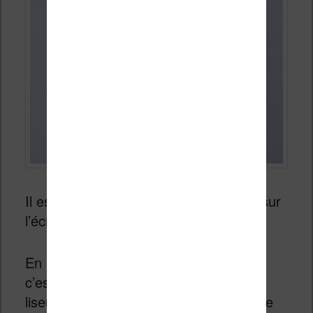
Il est intéressant de s’attarder un peu sur
l’écran de la liseuse Kobo Libra 2.
En effet, plus que les autres fonctions,
c’est l’expérience d’affichage de cette
liseuse qui est le plus important puisque