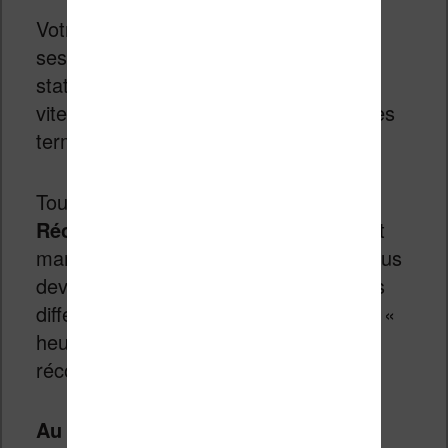
Votre liseuse va enregistrer toutes vos
sessions de lecture pour en tirer des
statistiques : temps de lecture total,
vitesse de lecture, pourcentage de livres
terminés, nombre de livres finis, etc.
Tout ceci est complété par des «
Récompenses
» virtuelles qui viennent
marquer ces activités. Par exemple, vous
devrez lire à la même heure sur 5 jours
différents pour recevoir la récompense «
heure de lecture préférée ». Il y a 16
récompenses de ce genre.
Au niveau des statistiques,
les