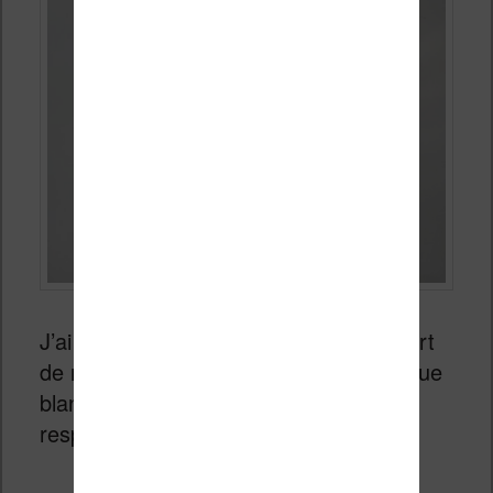
J’ai choisi le modèle blanc, car la plupart
de mes liseuses sont noires. Le plastique
blanc est très agréable au touché et
respire la qualité.