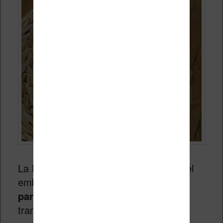
La Kobo Libra 2 est vendue dans un bel
emballage premium qui
protège
parfaitement la liseuse
lors du
transport.