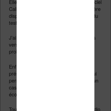
Elle est également reconnue par le logiciel
Calibre dans sa version 5.29 – la dernière
disponible au moment de la rédaction du
test de la liseuse.
J’ai pu transférer des livres numériques
vers la liseuse Kobo Libra 2 sans
problème.
Enfin, la grande nouveauté vient de la
présence d’une connexion Bluetooth qui
permet de connecter une enceinte ou un
casque Bluetooth à la liseuse pour
écouter des livres audio.
Toute la partie concernant les livres audio