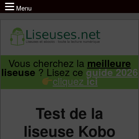
Menu
Liseuse et ebook : tout savoir
Infos sur les liseuses Kindle, Kobo,
Vous cherchez la
meilleure
Aller
Aller
Vivlio, Pocketbook
? Lisez ce
liseuse
guide 2026
cliquez
ici
au
au
contenu
contenu
Test de la
principal
secondaire
liseuse Kobo