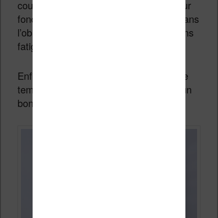
couleurs et de passer en texte blanc sur
fond noir – c’est intéressant pour lire dans
l’obscurité puisque cela permet de moins
fatiguer les yeux.
Enfin, l’éclairage propose un réglage de
température de la couleur qui permet un
bon filtrage de la lumière bleue.