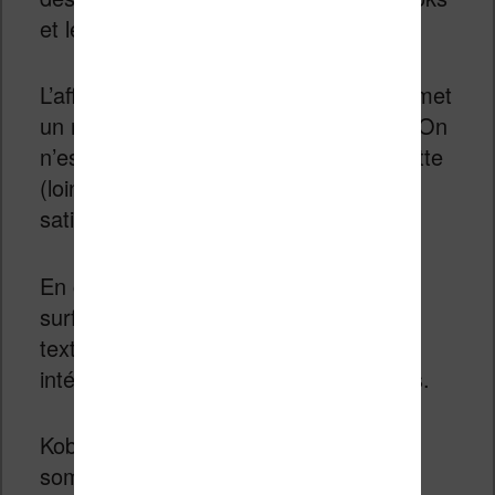
et le texte affiché est très précis.
L’affichage est aussi bien réactif et permet
un rafraîchissement rapide de l’écran. On
n’est pas encore au niveau d’une tablette
(loin de là), mais c’est vraiment très
satisfaisant.
En clair : le fait d’avoir une plus grande
surface permet un réglage plus fin du
texte et la définition de l’écran est
intéressante pour la lecture de mangas.
Kobo a également ajouté un mode
sombre qui permet d’inversion les