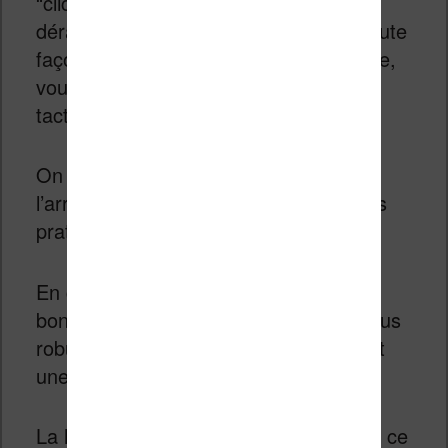
“clic” qui, bien que rassurant, pourra
déranger les adeptes du silence. De toute
façon, si le bruit des boutons vous gêne,
vous pourrez toujours utiliser l’écran
tactile pour naviguer entre les pages.
On a un bouton marche / arrêt situé à
l’arrière de la liseuse ce qui s’avère très
pratique.
En guise de port USB, Kobo a eu la
bonne idée de placer un port USB-C plus
robuste et qui permet une connexion et
une charge plus rapide.
La liseuse possède 32 Go de stockage ce