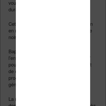
vous aurez les yeux rivés sur l’écran
durant de longues heures.
Cette liseuse utilise la dernière évolution
en matière d’écran à encre électronique
noir et blanc.
Baptisé Carta 1200 et conçu par
l’entreprise E Ink, cet écran tactile de 7
pouces est remarquable de précision et
de contraste. On note une véritable
progression par rapport à l’ancienne
génération.
La résolution de 1264 x 1680 pixels fait
des merveilles pour la lecture des ebooks