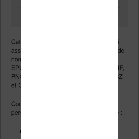
Même avec un zoom puissant, les caractères restent parfaitement
lisibles
Cette Libra 2 propose une compatibilité
assez importante puisqu’elle supporte de
nombreux formats de fichiers : EPUB,
EPUB3, FlePub, PDF, MOBI, JPEG, GIF,
PNG, BMP, TIFF, TXT, HTML, RTF, CBZ
et CBR.
Comme toujours, on a des options de
personnalisations du texte intéressante :
police de caractère