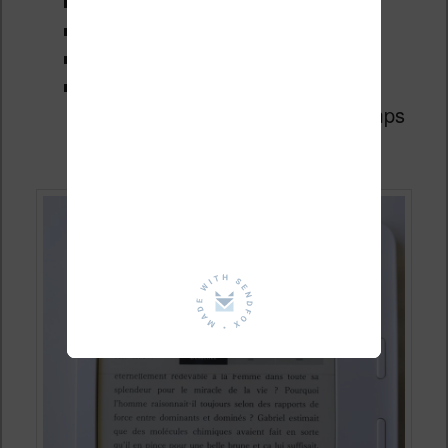
espace entre les ligne
taille des caractères
taille des marges
affichage des numéros de page,
temps restant dans le livre et temps
restant dans le chapitre