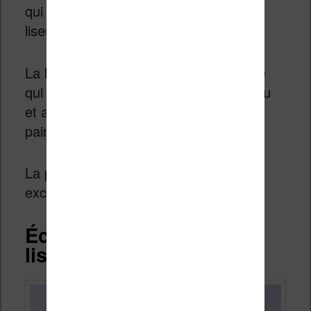
qui est dans la fourchette haute des
liseuses.
La liseuse est aussi étanche (IPX8), ce
qui devrait garantir sa résistance à l’eau
et aux poussières diverses (miettes de
pain, sable, etc.).
La première impression est donc
excellente !
Écran 7 pouces de la
liseuse Kobo Libra 2