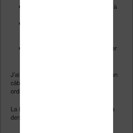
Wifi pour connecter votre liseuse à
votre réseau sans fil Internet
Une librairie pour acheter et
télécharger des livres (il y a une
sélection d’ouvrages gratuits)
Un stockage suffisant pour stocker
des milliers de livres (32 Go)
J’ai aussi testé la connexion USB (via un
câble USB-C -> USB) avec mon
ordinateur.
La liseuse est très bien reconnue par la
dernière version de Windows 10.