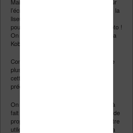
Mais, ce qui frappe le plus c’est bien sûr
l’écran de 7 pouces. Lorsque l’on place la
liseuse à côté d’une autre liseuse de 6
pouces, on peut dire qu’il n’y a pas photo !
On a beaucoup plus envie de prendre la
Kobo Libra 2 que l’autre liseuse.
Contrairement aux machines de lecture
plus classiques (et d’autres marques),
cette Libra 2 reprend le style du
précédent modèle Libra H2O.
On a donc un écran qui n’est pas tout à
fait au centre du boîtier, ce qui permet de
proposer deux gros boutons qui vont être
utiles pour tourner les pages pendant la