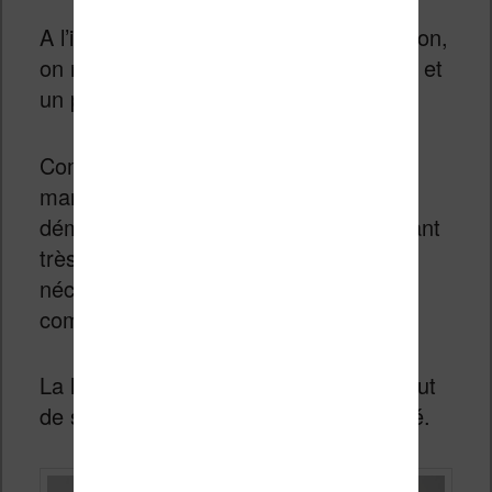
A l’intérieur de cette belle boîte en carton,
on retrouve la liseuse, un câble USB-C et
un petit manuel de mise en route.
Comme toujours avec les liseuses, le
manuel n’est utile que pour le premier
démarrage de la liseuse. La liseuse étant
très simple d’usage, il n’est pas
nécessaire de proposer un manuel
complet.
La liseuse tient bien en main et on a tout
de suite une belle impression de qualité.