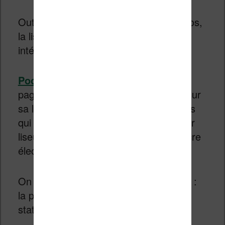
Outre sa capacité à lire des livres audios,
la liseuse Kobo Libra 2 propose une
intégration avec le service Pocket.
Pocket
permet de sauvegarder des
pages Internet et d’y accéder ensuite sur
sa liseuse. C’est très utile pour les gens
qui veulent lire de longs articles sur leur
liseuse et ainsi profiter de l’écran à encre
électronique.
On a aussi une particularité chez Kobo :
la présence de toute une collection de
statistiques sur ses lectures.