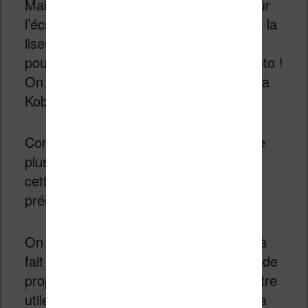
Mais, ce qui frappe le plus c’est bien sûr
l’écran de 7 pouces. Lorsque l’on place la
liseuse à côté d’une autre liseuse de 6
pouces, on peut dire qu’il n’y a pas photo !
On a beaucoup plus envie de prendre la
Kobo Libra 2 que l’autre liseuse.
Contrairement aux machines de lecture
plus classiques (et d’autres marques),
cette Libra 2 reprend le style du
précédent modèle Libra H2O.
On a donc un écran qui n’est pas tout à
fait au centre du boîtier, ce qui permet de
proposer deux gros boutons qui vont être
utiles pour tourner les pages pendant la