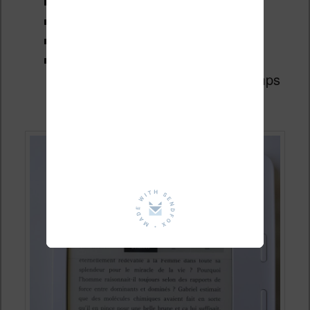
espace entre les ligne
taille des caractères
taille des marges
affichage des numéros de page,
temps restant dans le livre et temps
restant dans le chapitre