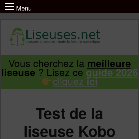
Menu
Liseuse et ebook : tout savoir
Infos sur les liseuses Kindle, Kobo,
Vous cherchez la
meilleure
Aller
Aller
Vivlio, Pocketbook
? Lisez ce
liseuse
guide 2026
cliquez
ici
au
au
contenu
contenu
Test de la
principal
secondaire
liseuse Kobo