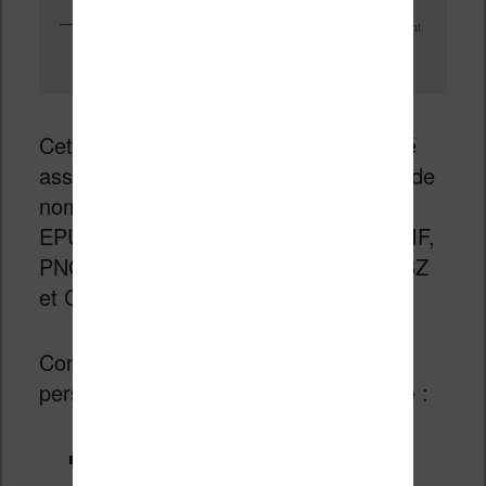
Même avec un zoom puissant, les caractères restent parfaitement
lisibles
Cette Libra 2 propose une compatibilité
assez importante puisqu’elle supporte de
nombreux formats de fichiers : EPUB,
EPUB3, FlePub, PDF, MOBI, JPEG, GIF,
PNG, BMP, TIFF, TXT, HTML, RTF, CBZ
et CBR.
Comme toujours, on a des options de
personnalisations du texte intéressante :
police de caractère