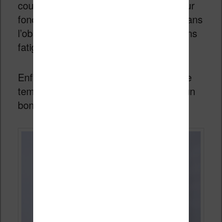
couleurs et de passer en texte blanc sur
fond noir – c’est intéressant pour lire dans
l’obscurité puisque cela permet de moins
fatiguer les yeux.
Enfin, l’éclairage propose un réglage de
température de la couleur qui permet un
bon filtrage de la lumière bleue.