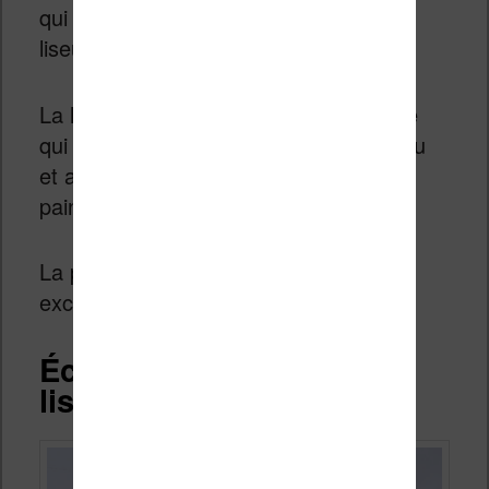
qui est dans la fourchette haute des
liseuses.
La liseuse est aussi étanche (IPX8), ce
qui devrait garantir sa résistance à l’eau
et aux poussières diverses (miettes de
pain, sable, etc.).
La première impression est donc
excellente !
Écran 7 pouces de la
liseuse Kobo Libra 2