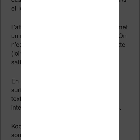
et le texte affiché est très précis.
L’affichage est aussi bien réactif et permet
un rafraîchissement rapide de l’écran. On
n’est pas encore au niveau d’une tablette
(loin de là), mais c’est vraiment très
satisfaisant.
En clair : le fait d’avoir une plus grande
surface permet un réglage plus fin du
texte et la définition de l’écran est
intéressante pour la lecture de mangas.
Kobo a également ajouté un mode
sombre qui permet d’inversion les