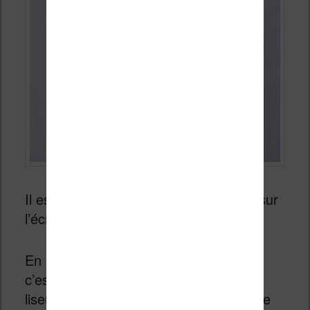
Il est intéressant de s’attarder un peu sur
l’écran de la liseuse Kobo Libra 2.
En effet, plus que les autres fonctions,
c’est l’expérience d’affichage de cette
liseuse qui est le plus important puisque