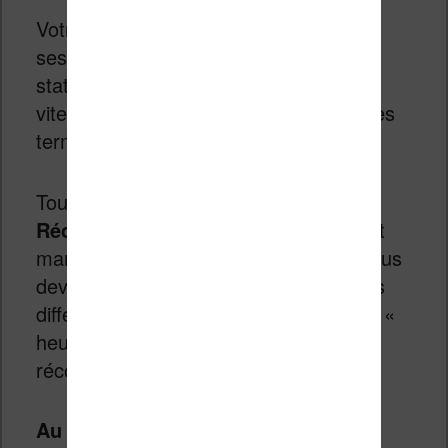
Votre liseuse va enregistrer toutes vos
sessions de lecture pour en tirer des
statistiques : temps de lecture total,
vitesse de lecture, pourcentage de livres
terminés, nombre de livres finis, etc.
Tout ceci est complété par des «
Récompenses
» virtuelles qui viennent
marquer ces activités. Par exemple, vous
devrez lire à la même heure sur 5 jours
différents pour recevoir la récompense «
heure de lecture préférée ». Il y a 16
récompenses de ce genre.
Au niveau des statistiques,
les