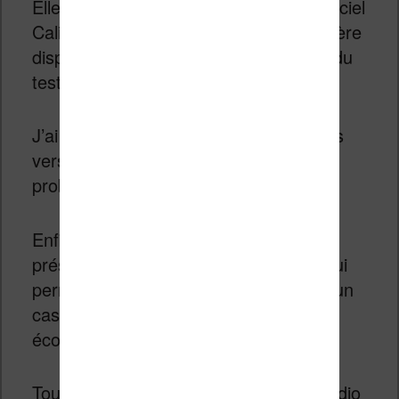
Elle est également reconnue par le logiciel
Calibre dans sa version 5.29 – la dernière
disponible au moment de la rédaction du
test de la liseuse.
J’ai pu transférer des livres numériques
vers la liseuse Kobo Libra 2 sans
problème.
Enfin, la grande nouveauté vient de la
présence d’une connexion Bluetooth qui
permet de connecter une enceinte ou un
casque Bluetooth à la liseuse pour
écouter des livres audio.
Toute la partie concernant les livres audio