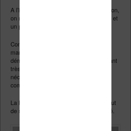
A l’intérieur de cette belle boîte en carton,
on retrouve la liseuse, un câble USB-C et
un petit manuel de mise en route.
Comme toujours avec les liseuses, le
manuel n’est utile que pour le premier
démarrage de la liseuse. La liseuse étant
très simple d’usage, il n’est pas
nécessaire de proposer un manuel
complet.
La liseuse tient bien en main et on a tout
de suite une belle impression de qualité.