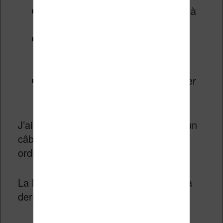
Wifi pour connecter votre liseuse à
votre réseau sans fil Internet
Une librairie pour acheter et
télécharger des livres (il y a une
sélection d’ouvrages gratuits)
Un stockage suffisant pour stocker
des milliers de livres (32 Go)
J’ai aussi testé la connexion USB (via un
câble USB-C -> USB) avec mon
ordinateur.
La liseuse est très bien reconnue par la
dernière version de Windows 10.