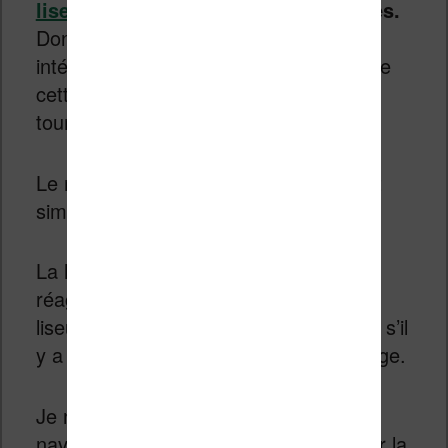
liseuses Kobo
sont les plus avancées.
Donc, si ce genre de choses vous
intéresse, c’est bien vers une liseuse de
cette marque que vous devrez vous
tourner.
Le reste de l’interface est très intuitif et
simple à prendre en main.
La liseuse est rapide et l’écran tactile
réagit bien. On sent qu’on est sur une
liseuse assez haut de gamme – même s’il
y a encore plus chère avec la Kobo Sage.
Je n’ai pas rencontré de difficulté pour
naviguer dans les menus et paramétrer la