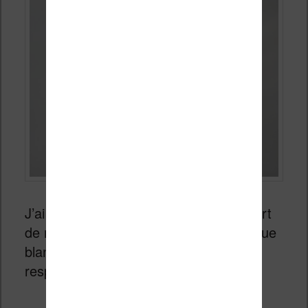
J’ai choisi le modèle blanc, car la plupart
de mes liseuses sont noires. Le plastique
blanc est très agréable au touché et
respire la qualité.