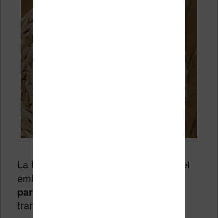
La Kobo Libra 2 est vendue dans un bel
emballage premium qui
protège
parfaitement la liseuse
lors du
transport.