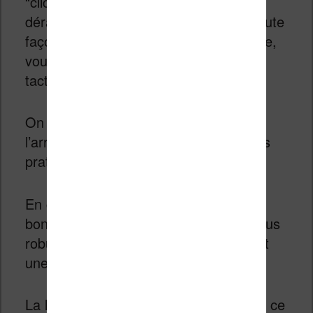
“clic” qui, bien que rassurant, pourra
déranger les adeptes du silence. De toute
façon, si le bruit des boutons vous gêne,
vous pourrez toujours utiliser l’écran
tactile pour naviguer entre les pages.
On a un bouton marche / arrêt situé à
l’arrière de la liseuse ce qui s’avère très
pratique.
En guise de port USB, Kobo a eu la
bonne idée de placer un port USB-C plus
robuste et qui permet une connexion et
une charge plus rapide.
La liseuse possède 32 Go de stockage ce