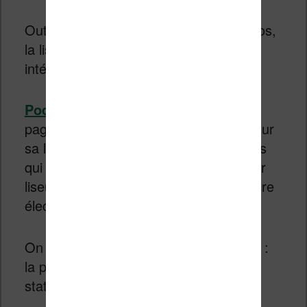
Outre sa capacité à lire des livres audios,
la liseuse Kobo Libra 2 propose une
intégration avec le service Pocket.
Pocket
permet de sauvegarder des
pages Internet et d’y accéder ensuite sur
sa liseuse. C’est très utile pour les gens
qui veulent lire de longs articles sur leur
liseuse et ainsi profiter de l’écran à encre
électronique.
On a aussi une particularité chez Kobo :
la présence de toute une collection de
statistiques sur ses lectures.