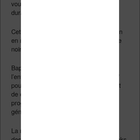
vous aurez les yeux rivés sur l’écran
durant de longues heures.
Cette liseuse utilise la dernière évolution
en matière d’écran à encre électronique
noir et blanc.
Baptisé Carta 1200 et conçu par
l’entreprise E Ink, cet écran tactile de 7
pouces est remarquable de précision et
de contraste. On note une véritable
progression par rapport à l’ancienne
génération.
La résolution de 1264 x 1680 pixels fait
des merveilles pour la lecture des ebooks