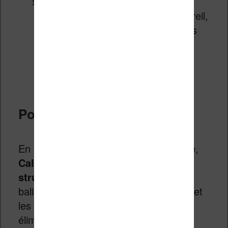
Transférez le résultat final sur
votre liseuse :
connectez l’appareil,
faites un clic droit sur le livre dans
Calibre, puis « Envoyer vers le
périphérique » en choisissant le
format voulu.
Pourquoi ça marche ?
En passant par un format intermédiaire,
Calibre reconstruit entièrement la
structure du fichier
. Les erreurs de
balisage, les mises en forme bancales et
les métadonnées corrompues sont
éliminées au passage. C’est un peu