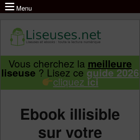
Menu
Liseuse et ebook : tout savoir
Infos sur les liseuses Kindle, Kobo,
Vous cherchez la
meilleure
Aller
Aller
Vivlio, Pocketbook
? Lisez ce
liseuse
guide 2026
cliquez
ici
au
au
contenu
contenu
Ebook illisible
principal
secondaire
sur votre