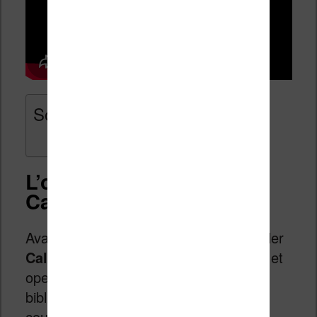
Sommaire
L’outil indispensable :
Calibre
Avant toute chose, il vous faudra installer
Calibre
, un logiciel entièrement gratuit et
open source dédié à la gestion de
bibliothèques numériques. C’est le
couteau suisse de l’ebook : il permet