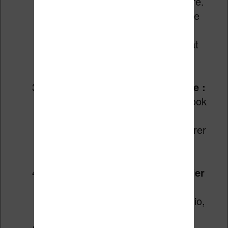
mais parfaitement géré par Calibre.
Pour cela, faites un clic droit sur le
livre, puis « Convertir le livre ».
Dans le menu déroulant du format
de sortie, sélectionnez FB2, puis
validez.
Vérifiez le résultat intermédiaire :
Calibre dispose d’un lecteur d’ebook
intégré. Ouvrez le fichier FB2
fraîchement créé pour vous assurer
que le texte est bien présent et
lisible.
Reconvertissez ensuite ce fichier
FB2 vers le format de votre
liseuse
(EPUB pour Kobo ou Vivlio,
MOBI pour Kindle, etc.).