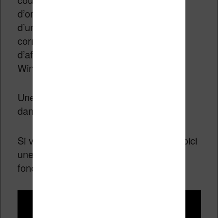
d’organiser ses livres, de les convertir
d’un format à l’autre, et surtout de
corriger une multitude de défauts
d’affichage. Calibre est disponible sur
Windows, macOS et Linux.
Une fois installé, importez votre ebook
dans la bibliothèque Calibre.
Si vous voulez débuter avec Calibre, voici
une vidéo qui vous présente comment
fonctionne le logiciel :