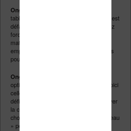
Onglet « Table des matières »
: si la
table des matières de l’ebook d’origine est
défaillante ou interminable, vous pouvez
forcer la génération d’une table des
matières automatique, ou au contraire
empêcher l’ajout des chapitres détectés
pour éviter les doublons.
Onglet « Sortie »
: on trouvequelques
options intéressantes se cachent ici. Voici
celles à étudier : ignorer les marges
définies dans le fichier source, désactiver
la compression du contenu, ou encore
choisir un type de fichier MOBI « nouveau
» pour une meilleure compatibilité.