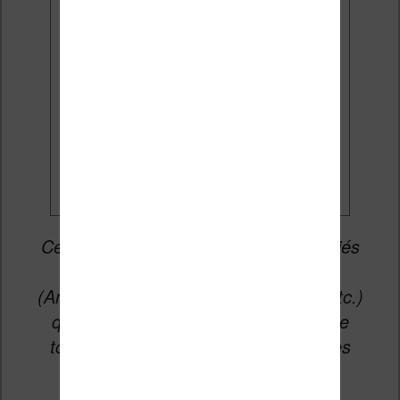
mises à jour et des promotions
par e-mail.
Je veux les meilleures
promos
Cet article peut contenir des liens affiliés
vers les sites partenaires du site
(Amazon, Fnac, Cultura, Boulanger, etc.)
qui permettent aux auteurs du site de
toucher une petite commission sur les
ventes de ces sites sans coût
supplémentaire pour vous.