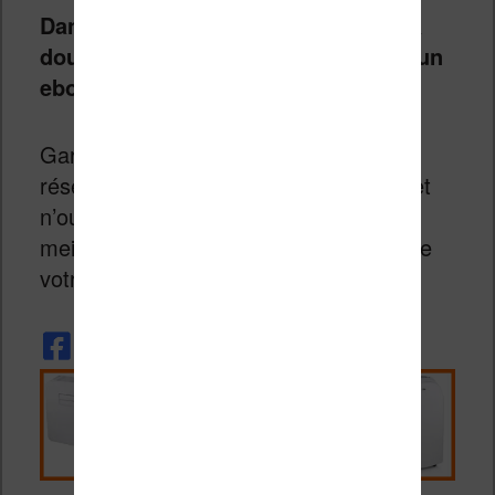
Dans l’immense majorité des cas, la
double conversion suffit à remettre un
ebook d’aplomb.
Gardez les deux autres méthodes en
réserve pour les cas les plus tenaces et
n’oubliez pas que Calibre est votre
meilleur allié pour profiter pleinement de
votre bibliothèque numérique.