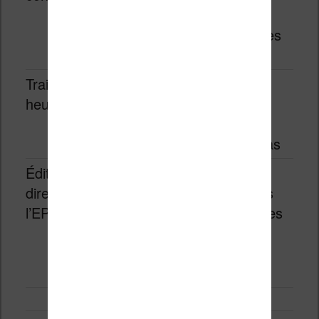
résout la
majorité des
problèmes
Traitement
Intermédiair
Quand la
heuristique
e
double
conversion
ne suffit pas
Édition
Avancée
Pour des
directe de
corrections
l’EPUB
chirurgicales
sur des
problèmes
précis