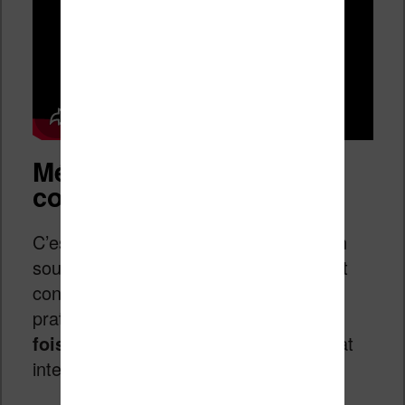
Méthode 1 : La double
conversion
C’est la méthode la plus simple, et bien
souvent la plus efficace. Le principe est
contre-intuitif, mais redoutablement
pratique : on va convertir le livre
deux
fois de suite
, en passant par un format
intermédiaire.