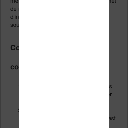
métadonnées. L’éditeur de Calibre permet
de naviguer dans cette structure et
d’intervenir directement sur le code
source.
Comment ça se passe
concrètement
Faites un clic droit sur le livre dans
Calibre, puis sélectionnez «
Éditer
le livre
».
Si le livre existe dans plusieurs
formats, choisissez l’EPUB car c’est
le format le plus facile à éditer.