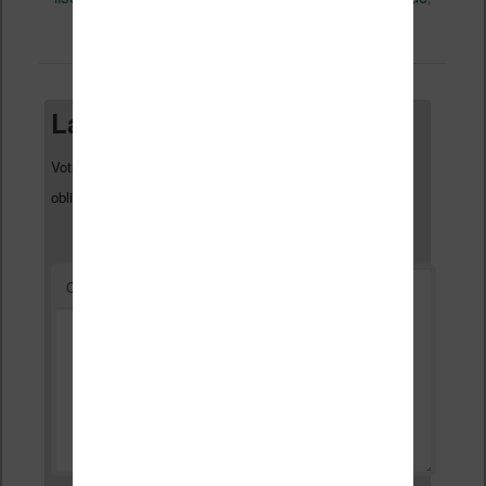
Vidéo
permalien
. Mettez-le en favori avec son
.
Laisser un commentaire
Votre adresse e-mail ne sera pas publiée.
Les champs
*
obligatoires sont indiqués avec
*
Commentaire