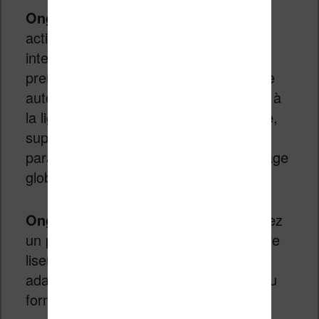
Onglet « Traitement heuristique »
:
activez-le pour que Calibre analyse
intelligemment le contenu du livre et
prenne des décisions de mise en forme
automatiques : redéfinition des retours à
la ligne, détection des titres de chapitre,
suppression des lignes blanches
parasites, homogénéisation du formatage
global.
Onglet « Mise en page »
: Sélectionnez
un profil de sortie correspondant à votre
liseuse (Kobo, Kindle, etc.). Ce réglage
adapte les dimensions et les marges au
format d’écran de votre appareil.