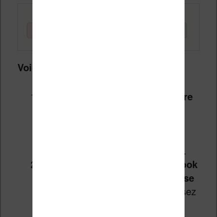
Voici comment procéder
:
Identifiez le format natif de votre
liseuse
: les liseuses Kobo lisent
l’EPUB et le KEPUB. Les Kindle
utilisent le MOBI et l’AZW3. Les
Vivlio prennent en charge l’EPUB.
Convertissez d’abord votre ebook
dans un format que votre liseuse
ne lit pas :
par exemple, choisissez
le FB2 qui un format peu courant