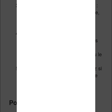
L’éditeur s’ouvre avec trois zones :
l’arborescence des fichiers du livre,
le code source au centre, et un
aperçu en temps réel à droite.
Repérez les sections
problématiques en naviguant dans
l’aperçu, puis localisez le code
correspondant pour le modifier ou le
supprimer.
Sauvegardez, puis reconvertissez si
nécessaire vers le format de votre
liseuse.
Pour qui ?