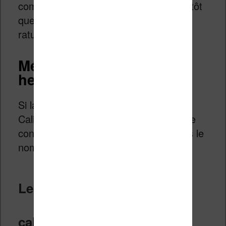
comme réécrire un texte au propre plutôt
que de tenter de corriger un brouillon
raturé.
Méthode 2 : le traitement
heuristique
Si la double conversion ne suffit pas,
Calibre propose un arsenal d’options de
conversion plus fines, regroupées sous le
nom de «
traitement heuristique
« .
Les réglages avancées de
calibre à explorer