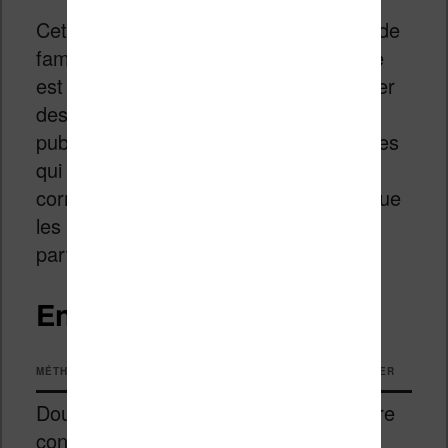
Cette méthode demande un minimum de
familiarité avec le HTML et le CSS. Elle
est particulièrement utile pour supprimer
des éléments indésirables (pages de
publicité, sections mal encodées, images
qui cassent la mise en page) ou pour
corriger des problèmes très localisés que
les conversions automatiques ne
parviennent pas à résoudre.
En résumé
MÉTHODE
DIFFICULTÉ
QUAND L’UTILISER
Double
Facile
En première
conversion
intention,