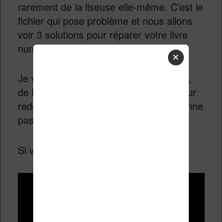
rarement de la liseuse elle-même. C’est le
fichier qui pose problème et nous allons
voir 3 solutions pour réparer votre livre
numérique (ebook).
✕
Je vous présente donc les 3 méthodes,
de la plus faciles à la plus avancée, pour
redonner vie à un ebook qui ne fonctionne
pas sur votre liseuse.
Si vous préférez voir cela en vidéo :