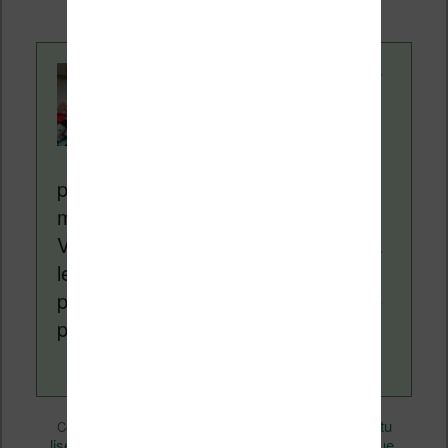
Contenu rédigé par
Nicolas. Le site
Liseuses.net existe
depuis plus de 14 ans
pour vous aider à naviguer dans le
monde des liseuses (Kindle, Kobo,
Vivlio, etc) et faire la promotion de la
lecture (numérique ou non). Vous
pouvez en savoir plus en lisant notre
page
a propos
.
eBooks
Nicolas (actu
Ce contenu a été publié dans
par
liseuse, ebook, etc)
Livres
Technique
, et marqué avec
,
,