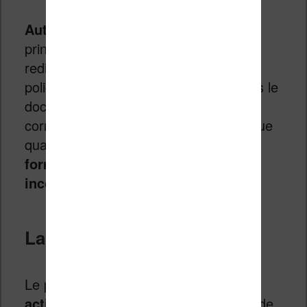
Autres réglages utiles
: dans l’onglet
principal, on peut aussi désactiver le
redimensionnement automatique des
polices, intégrer toutes les polices dans le
document, simplifier la ponctuation ou
corriger les caractères Unicode (pratique
quand
les accents s’affichent sous
forme de symboles
incompréhensibles
).
La marche à suivre
Le plus simple est de commencer par
activer le traitement heuristique
, et de