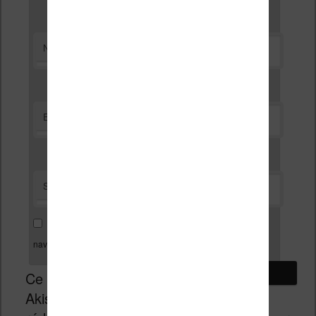
*
Nom
*
E-mail
Site web
Enregistrer mon nom, mon e-mail et mon site dans le
navigateur pour mon prochain commentaire.
Ce site utilise
Akismet pour