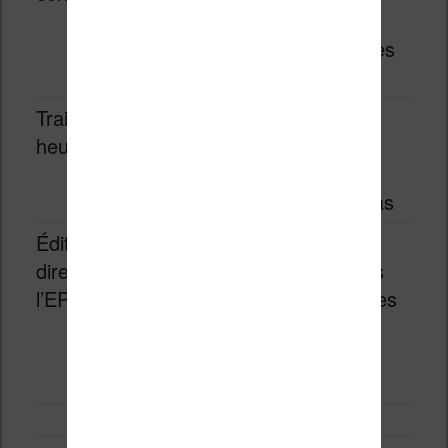
résout la
majorité des
problèmes
Traitement
Intermédiair
Quand la
heuristique
e
double
conversion
ne suffit pas
Édition
Avancée
Pour des
directe de
corrections
l’EPUB
chirurgicales
sur des
problèmes
précis