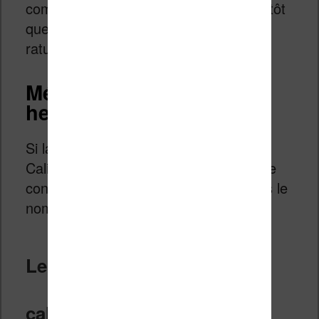
comme réécrire un texte au propre plutôt
que de tenter de corriger un brouillon
raturé.
Méthode 2 : le traitement
heuristique
Si la double conversion ne suffit pas,
Calibre propose un arsenal d’options de
conversion plus fines, regroupées sous le
nom de «
traitement heuristique
« .
Les réglages avancées de
calibre à explorer