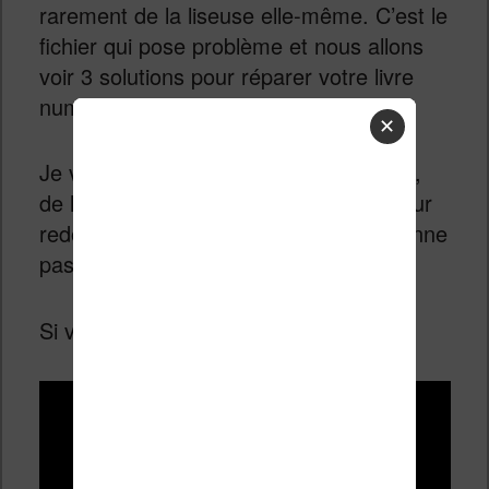
rarement de la liseuse elle-même. C’est le
fichier qui pose problème et nous allons
voir 3 solutions pour réparer votre livre
numérique (ebook).
✕
Je vous présente donc les 3 méthodes,
de la plus faciles à la plus avancée, pour
redonner vie à un ebook qui ne fonctionne
pas sur votre liseuse.
Si vous préférez voir cela en vidéo :