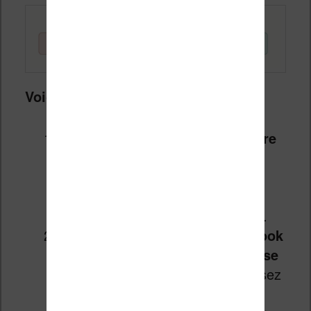
Voici comment procéder
:
Identifiez le format natif de votre
liseuse
: les liseuses Kobo lisent
l’EPUB et le KEPUB. Les Kindle
utilisent le MOBI et l’AZW3. Les
Vivlio prennent en charge l’EPUB.
Convertissez d’abord votre ebook
dans un format que votre liseuse
ne lit pas :
par exemple, choisissez
le FB2 qui un format peu courant