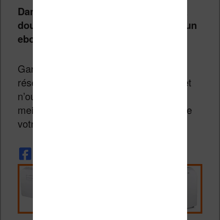
Dans l’immense majorité des cas, la
double conversion suffit à remettre un
ebook d’aplomb.
Gardez les deux autres méthodes en
réserve pour les cas les plus tenaces et
n’oubliez pas que Calibre est votre
meilleur allié pour profiter pleinement de
votre bibliothèque numérique.