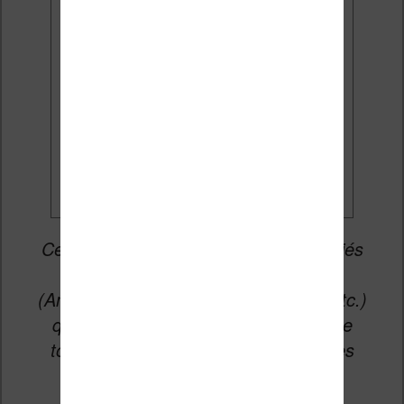
mises à jour et des promotions
par e-mail.
Je veux les meilleures
promos
Cet article peut contenir des liens affiliés
vers les sites partenaires du site
(Amazon, Fnac, Cultura, Boulanger, etc.)
qui permettent aux auteurs du site de
toucher une petite commission sur les
ventes de ces sites sans coût
supplémentaire pour vous.