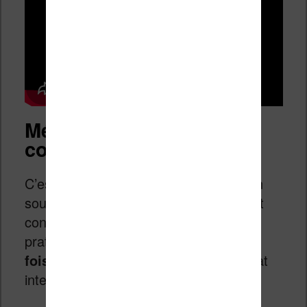
Méthode 1 : La double
conversion
C’est la méthode la plus simple, et bien
souvent la plus efficace. Le principe est
contre-intuitif, mais redoutablement
pratique : on va convertir le livre
deux
fois de suite
, en passant par un format
intermédiaire.