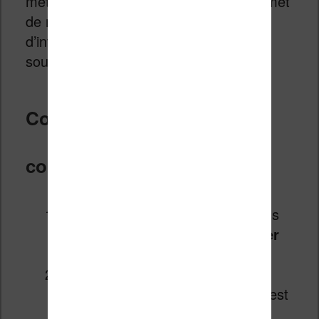
métadonnées. L’éditeur de Calibre permet
de naviguer dans cette structure et
d’intervenir directement sur le code
source.
Comment ça se passe
concrètement
Faites un clic droit sur le livre dans
Calibre, puis sélectionnez «
Éditer
le livre
».
Si le livre existe dans plusieurs
formats, choisissez l’EPUB car c’est
le format le plus facile à éditer.