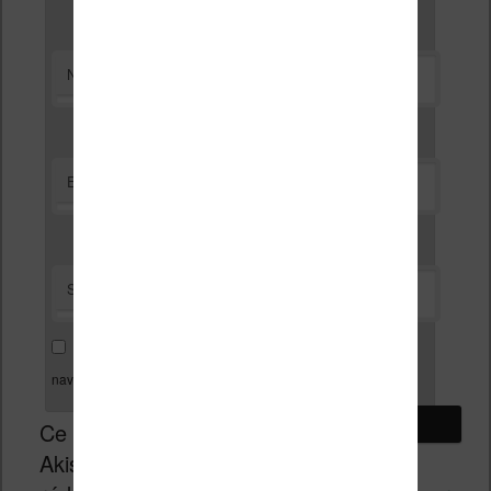
*
Nom
*
E-mail
Site web
Enregistrer mon nom, mon e-mail et mon site dans le
navigateur pour mon prochain commentaire.
Ce site utilise
Akismet pour