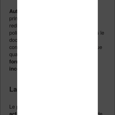
Autres réglages utiles
: dans l’onglet
principal, on peut aussi désactiver le
redimensionnement automatique des
polices, intégrer toutes les polices dans le
document, simplifier la ponctuation ou
corriger les caractères Unicode (pratique
quand
les accents s’affichent sous
forme de symboles
incompréhensibles
).
La marche à suivre
Le plus simple est de commencer par
activer le traitement heuristique
, et de