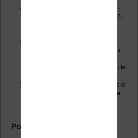
L’éditeur s’ouvre avec trois zones :
l’arborescence des fichiers du livre,
le code source au centre, et un
aperçu en temps réel à droite.
Repérez les sections
problématiques en naviguant dans
l’aperçu, puis localisez le code
correspondant pour le modifier ou le
supprimer.
Sauvegardez, puis reconvertissez si
nécessaire vers le format de votre
liseuse.
Pour qui ?