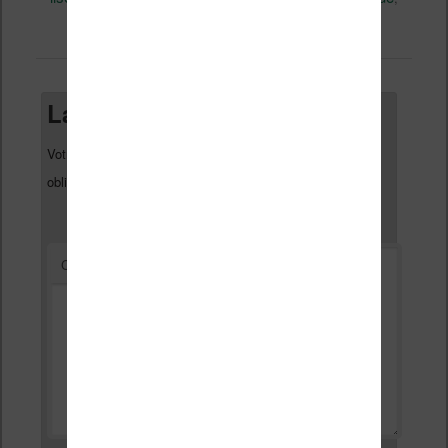
Vidéo
permalien
. Mettez-le en favori avec son
.
Laisser un commentaire
Votre adresse e-mail ne sera pas publiée.
Les champs
*
obligatoires sont indiqués avec
*
Commentaire