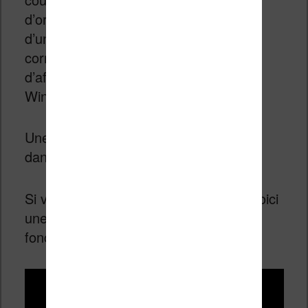
d’organiser ses livres, de les convertir
d’un format à l’autre, et surtout de
corriger une multitude de défauts
d’affichage. Calibre est disponible sur
Windows, macOS et Linux.
Une fois installé, importez votre ebook
dans la bibliothèque Calibre.
Si vous voulez débuter avec Calibre, voici
une vidéo qui vous présente comment
fonctionne le logiciel :