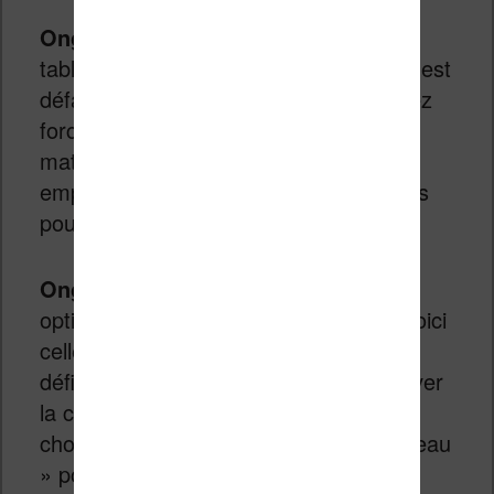
Onglet « Table des matières »
: si la
table des matières de l’ebook d’origine est
défaillante ou interminable, vous pouvez
forcer la génération d’une table des
matières automatique, ou au contraire
empêcher l’ajout des chapitres détectés
pour éviter les doublons.
Onglet « Sortie »
: on trouvequelques
options intéressantes se cachent ici. Voici
celles à étudier : ignorer les marges
définies dans le fichier source, désactiver
la compression du contenu, ou encore
choisir un type de fichier MOBI « nouveau
» pour une meilleure compatibilité.