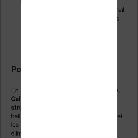
Transférez le résultat final sur
votre liseuse :
connectez l’appareil,
faites un clic droit sur le livre dans
Calibre, puis « Envoyer vers le
périphérique » en choisissant le
format voulu.
Pourquoi ça marche ?
En passant par un format intermédiaire,
Calibre reconstruit entièrement la
structure du fichier
. Les erreurs de
balisage, les mises en forme bancales et
les métadonnées corrompues sont
éliminées au passage. C’est un peu