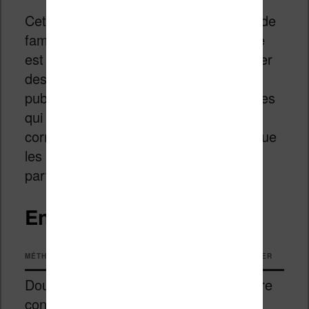
Cette méthode demande un minimum de
familiarité avec le HTML et le CSS. Elle
est particulièrement utile pour supprimer
des éléments indésirables (pages de
publicité, sections mal encodées, images
qui cassent la mise en page) ou pour
corriger des problèmes très localisés que
les conversions automatiques ne
parviennent pas à résoudre.
En résumé
MÉTHODE
DIFFICULTÉ
QUAND L’UTILISER
Double
Facile
En première
conversion
intention,