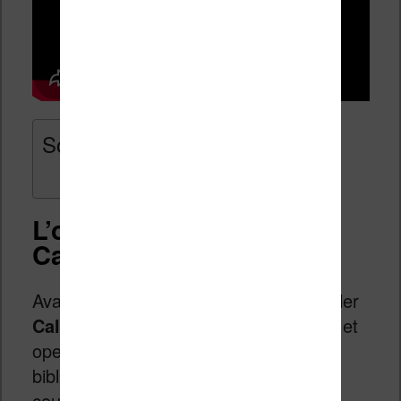
Sommaire
L’outil indispensable :
Calibre
Avant toute chose, il vous faudra installer
Calibre
, un logiciel entièrement gratuit et
open source dédié à la gestion de
bibliothèques numériques. C’est le
couteau suisse de l’ebook : il permet