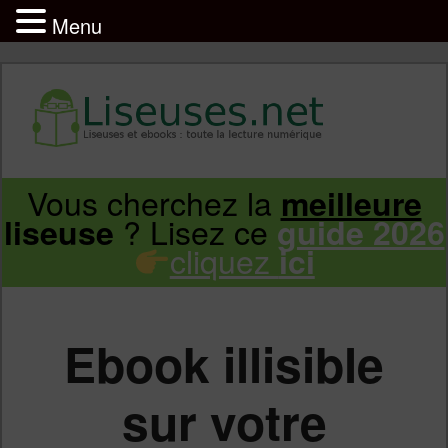
Menu
Liseuse et ebook : tout savoir
Infos sur les liseuses Kindle, Kobo,
Vous cherchez la
meilleure
Aller
Aller
Vivlio, Pocketbook
? Lisez ce
liseuse
guide 2026
cliquez
ici
au
au
contenu
contenu
Ebook illisible
principal
secondaire
sur votre