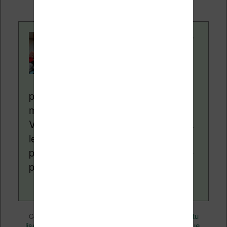
Contenu rédigé par
Nicolas. Le site
Liseuses.net existe
depuis plus de 14 ans
pour vous aider à naviguer dans le
monde des liseuses (Kindle, Kobo,
Vivlio, etc) et faire la promotion de la
lecture (numérique ou non). Vous
pouvez en savoir plus en lisant notre
page
a propos
.
eBooks
Nicolas (actu
Ce contenu a été publié dans
par
liseuse, ebook, etc)
Livres
Technique
, et marqué avec
,
,