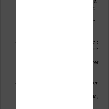
mais parfaitement géré par Calibre.
Pour cela, faites un clic droit sur le
livre, puis « Convertir le livre ».
Dans le menu déroulant du format
de sortie, sélectionnez FB2, puis
validez.
Vérifiez le résultat intermédiaire :
Calibre dispose d’un lecteur d’ebook
intégré. Ouvrez le fichier FB2
fraîchement créé pour vous assurer
que le texte est bien présent et
lisible.
Reconvertissez ensuite ce fichier
FB2 vers le format de votre
liseuse
(EPUB pour Kobo ou Vivlio,
MOBI pour Kindle, etc.).