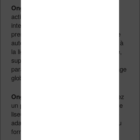
Onglet « Traitement heuristique »
:
activez-le pour que Calibre analyse
intelligemment le contenu du livre et
prenne des décisions de mise en forme
automatiques : redéfinition des retours à
la ligne, détection des titres de chapitre,
suppression des lignes blanches
parasites, homogénéisation du formatage
global.
Onglet « Mise en page »
: Sélectionnez
un profil de sortie correspondant à votre
liseuse (Kobo, Kindle, etc.). Ce réglage
adapte les dimensions et les marges au
format d’écran de votre appareil.