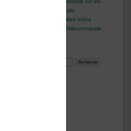
réductions records sur les
liseuses Kobo et Vivlio
Une alternative moins
chère à la Télécommande
Kobo
Rechercher
Rechercher