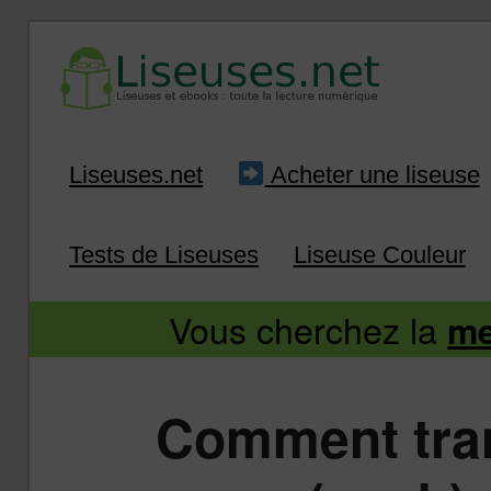
Liseuse et ebook : tout savoir
Infos sur les liseuses
Aller
Aller
Liseuses.net
Acheter une liseuse
au
au
Tests de Liseuses
Liseuse Couleur
contenu
contenu
Vous cherchez la
me
principal
secondaire
Comment tran