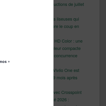
Vivlio – réductions de juillet
2026
3 anciennes liseuses qui
valent encore le coup en
2026
Vivlio Light HD Color : une
liseuse couleur compacte
à prix défiant toute concurrence
chez Cultura
La liseuse Vivlio One est
un succès 9 mois après
son lancement
XTEINK X4 : test avec Crosspoint
Soldes d’été 2026 :