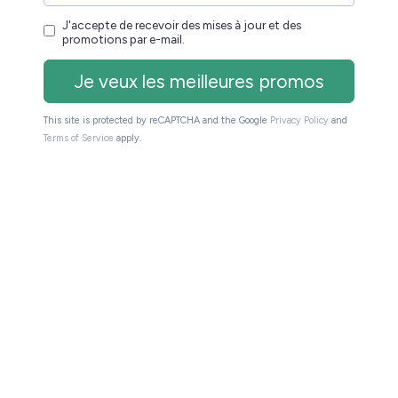
tactile,
7 pouces, coueur,
10.3 pouces, tactile,
tactile, éclairé
éclairé
072
1680 x 1264 pixels
1872 x 1404 pixels
24 x 536
en noir et blanc,
deux fois moins pour
la couleur
Oui
Non
Oui
Non
PUB3,
EPUB, EPUB3, PDF,
EPUB, EPUB3,
I,
MOBI, JPEG, GIF,
PDF, MOBI, JPEG,
F,
PNG, BMP, TIFF,
GIF, PNG, BMP,
, TIFF,
TXT, HTML, RTF,
TIFF, TXT, HTML,