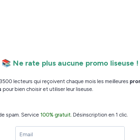
use Kobo Nia. Le fonctionnement est identique pour
récente à la plus ancienne.
ra
Kobo Libra Colour
Kobo Elipsa 2E