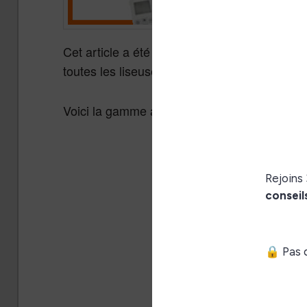
Cet article a été rédigé en utilisant la lise
toutes les liseuses de la marque, de la plus 
Voici la gamme actuelle de liseuses Kobo :
Kobo Clara BW
Kobo Cla
Colour