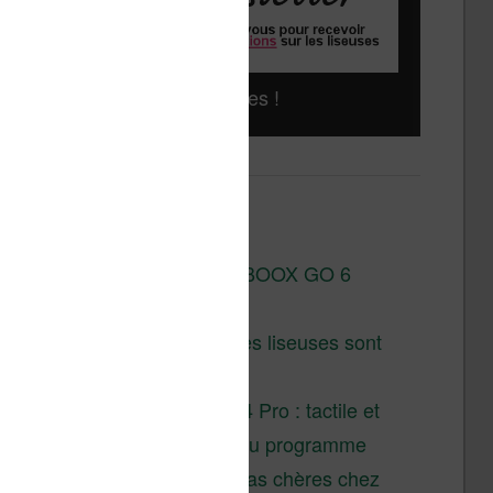
Liseuses pas chères !
Derniers articles :
Test de la BOOX GO 6
Gen II
Pourquoi les liseuses sont
si chères ?
XTEINK X4 Pro : tactile et
éclairage au programme
Liseuses pas chères chez