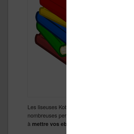
Les liseuses Kobo sont largement distribuée
nombreuses personne l’utilisation d’une liseus
à
mettre vos ebooks sur votre liseuse Ko