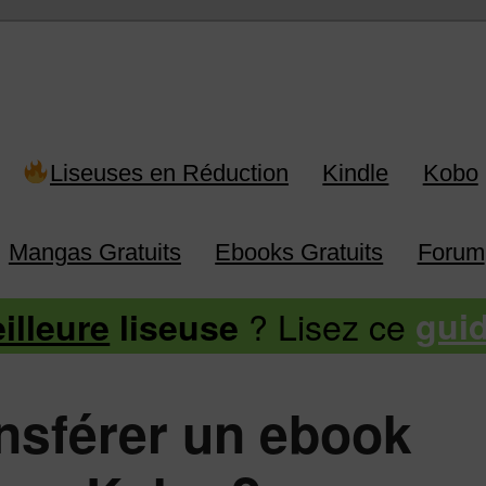
 Kindle, Kobo, Vivlio, Pocketboo
Liseuses en Réduction
Kindle
Kobo
Mangas Gratuits
Ebooks Gratuits
Forum
? Lisez ce
illeure
liseuse
gui
sférer un ebook