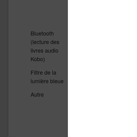
TIFF, TXT,
TXT, HT
HTML, RTF,
RTF, CB
CBZ, CBR
Bluetooth
Oui
Oui
(lecture des
livres audio
Kobo)
Filtre de la
Oui
Oui
lumière bleue
Autre
16 Go de
16 Go de
stockage,
stockage
éclairage avec
éclairage
filtre de lumière
filtre de 
bleue.
bleue.