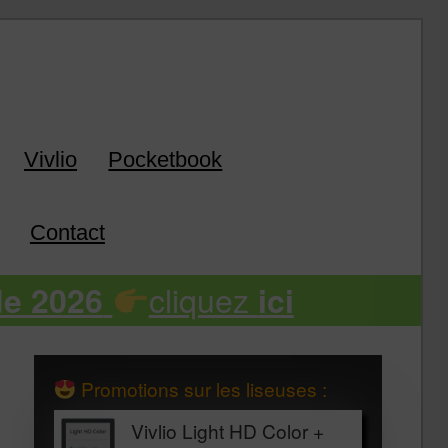
k
Vivlio
Pocketbook
Contact
cliquez
de 2026
ici
Promotions sur les liseuses :
Vivlio Light HD Color +