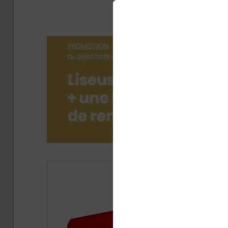
(epub)
Publ