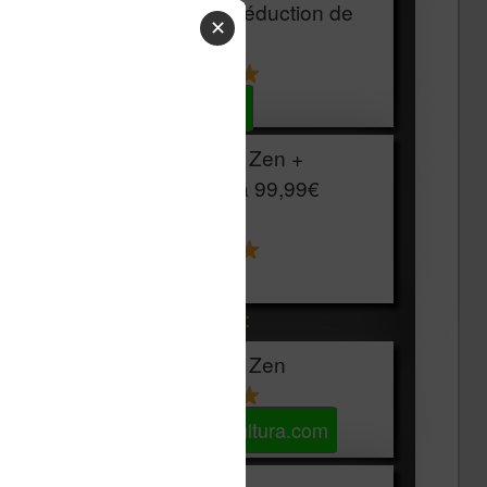
HOUSSE
réduction de
✕
15€
Voir sur Cultura.com
Vivlio Light Zen +
HOUSSE à
99,99€
129,99€
Voir sur Boulanger
Les accessibles :
Vivlio Light Zen
Voir sur Cultura.com