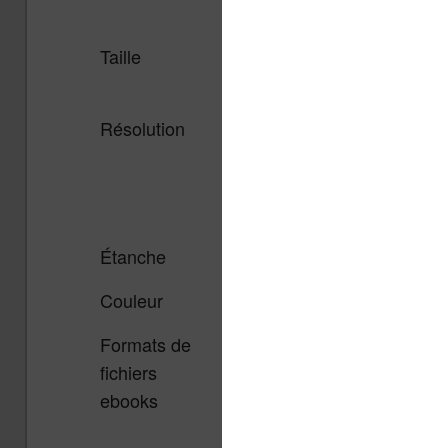
Taille
6 pouces,
6 pouces, 
tactile, éclairé
éclairé
Résolution
1448 x 1072
1448 x 1
pixels
pixels, 7
(color)
Étanche
Oui
Oui
Couleur
Non
Oui
Formats de
EPUB, EPUB3,
EPUB, E
fichiers
PDF, MOBI,
PDF, MOB
ebooks
JPEG, GIF,
JPEG, GI
PNG, BMP,
PNG, BMP