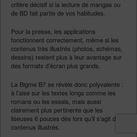
critère décisif si la lecture de mangas ou
de BD fait partie de vos habitudes.
Pour la presse, les applications
fonctionnent correctement, même si les
contenus très illustrés (photos, schémas,
dessins) restent plus à leur avantage sur
des formats d’écran plus grands.
La Bigme B7 se révèle donc polyvalente :
à l’aise sur les textes longs comme les
romans ou les essais, mais aussi
clairement plus pertinente que les
liseuses 6 pouces dès lors qu’il s’agit de
contenus illustrés.