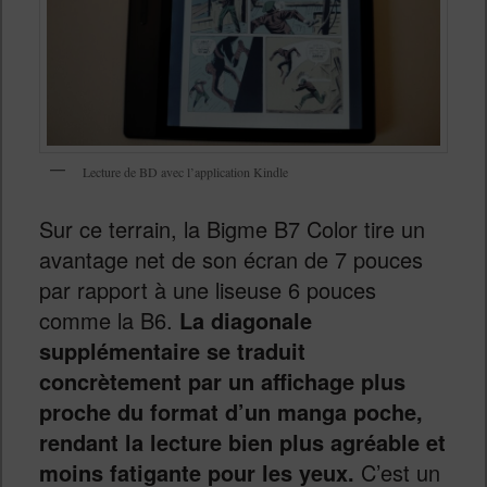
Lecture de BD avec l’application Kindle
Sur ce terrain, la Bigme B7 Color tire un
avantage net de son écran de 7 pouces
par rapport à une liseuse 6 pouces
comme la B6.
La diagonale
supplémentaire se traduit
concrètement par un affichage plus
proche du format d’un manga poche,
rendant la lecture bien plus agréable et
moins fatigante pour les yeux.
C’est un