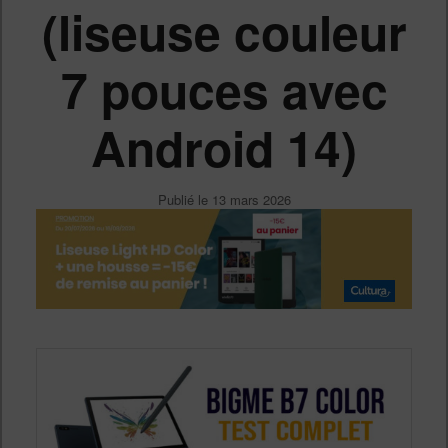
(liseuse couleur
7 pouces avec
Android 14)
Publié le
13 mars 2026