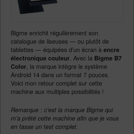
Bigme enrichit régulièrement son
catalogue de liseuses — ou plutôt de
tablettes — équipées d’un écran à
encre
électronique couleur
. Avec la
Bigme B7
Color
, la marque intègre le système
Android 14 dans un format 7 pouces.
Voici mon retour complet sur cette
machine aux multiples possibilités !
Remarque : c’est la marque Bigme qui
m’a prêté cette machine afin que je vous
en fasse un test complet.