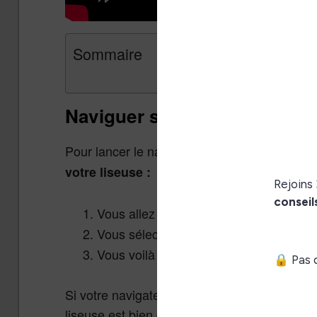
Sommaire
Naviguer sur le web avec un
Pour lancer le navigateur Internet sur Kindle
votre liseuse :
Vous allez ensuite dans
le menu repré
Vous sélectionnez ensuite «
Navigateu
Vous voilà sur Internet !
Si votre navigateur Kindle n’arrive pas à affi
liseuse est bien connectée en Wifi et que la