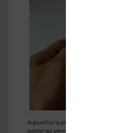
Aujourd’hui la plupart des liseuses d’ebooks
logiciel qui permet de naviguer sur le web. 