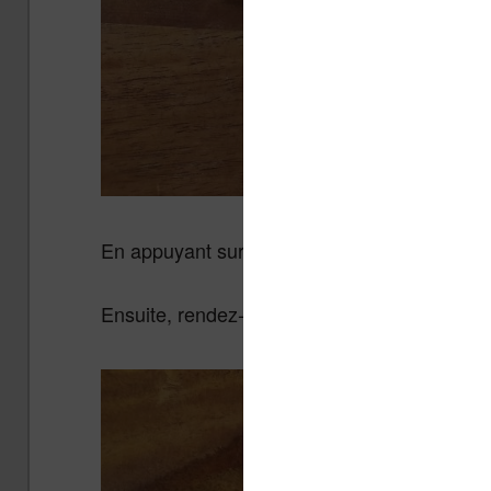
En appuyant sur l’icône en bas à droite on a
Ensuite, rendez-vous dans «
Fonctionnalit