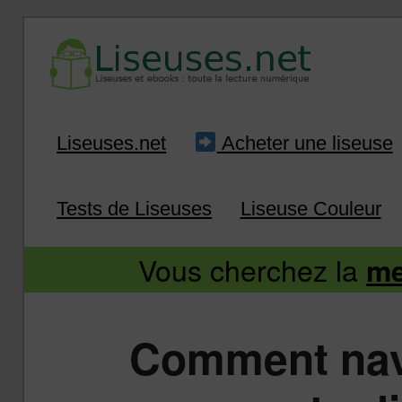
Liseuse et ebook : tout savoir
Infos sur les liseuses
Aller
Aller
Liseuses.net
Acheter une liseuse
au
au
Tests de Liseuses
Liseuse Couleur
contenu
contenu
Vous cherchez la
me
principal
secondaire
Comment navi