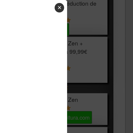
HOUSSE
réduction de
✕
15€
Voir sur Cultura.com
Vivlio Light Zen +
HOUSSE à
99,99€
129,99€
Voir sur Boulanger
Les accessibles :
Vivlio Light Zen
Voir sur Cultura.com