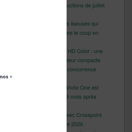
Vivlio – réductions de juillet
2026
3 anciennes liseuses qui
valent encore le coup en
2026
Vivlio Light HD Color : une
liseuse couleur compacte
à prix défiant toute concurrence
chez Cultura
La liseuse Vivlio One est
un succès 9 mois après
son lancement
XTEINK X4 : test avec Crosspoint
Soldes d’été 2026 :