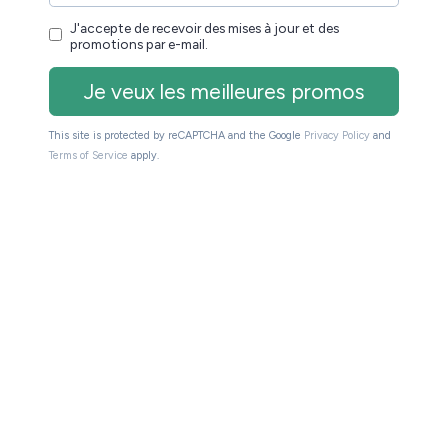
cherche pour y saisir une adresse web.
ogle en utilisant le bouton à gauche de la barre de
e liseuse Kobo
en vous rendant dans le menu «
» situé en
Plus
bas à