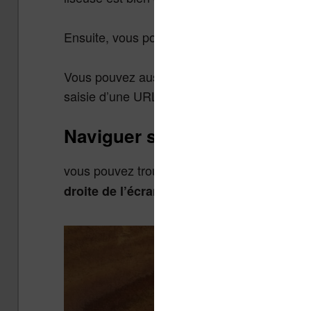
Ensuite, vous pouvez utiliser la barre de re
Vous pouvez aussi faire une recherche sur Go
saisie d’une URL.
Naviguer sur le web avec un
vous pouvez trouver le navigateur Internet 
.
droite de l’écran d’accueil de la liseuse