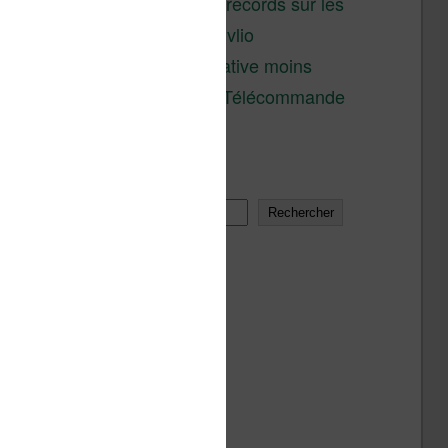
réductions records sur les
liseuses Kobo et Vivlio
Une alternative moins
chère à la Télécommande
Kobo
Rechercher
Rechercher