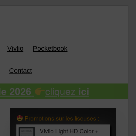
k
Vivlio
Pocketbook
Contact
cliquez
de 2026
ici
Promotions sur les liseuses :
Vivlio Light HD Color +