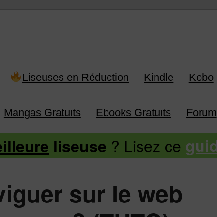
 Kindle, Kobo, Vivlio, Pocketboo
Liseuses en Réduction
Kindle
Kobo
Mangas Gratuits
Ebooks Gratuits
Forum
? Lisez ce
illeure
liseuse
gui
guer sur le web