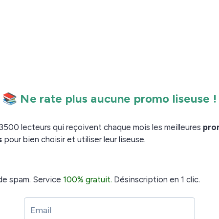
e liseuse Kindle
, vous devez vous rendre sur l’
écran d’accueil de
(en haut à droite de l’écran).
senté par 3 points
».
r Expérimental
cher des sites Internet, vous devez vérifier que la
 connexion fonctionne.