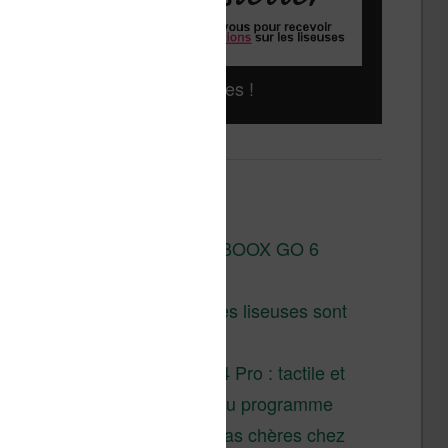
Liseuses pas chères !
Derniers articles :
Test de la BOOX GO 6
Gen II
Pourquoi les liseuses sont
si chères ?
XTEINK X4 Pro : tactile et
éclairage au programme
Liseuses pas chères chez