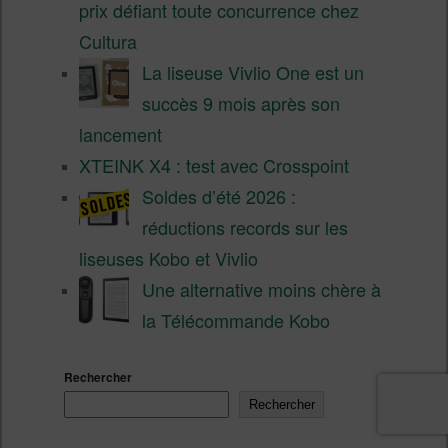
prix défiant toute concurrence chez
Cultura
La liseuse Vivlio One est un
succès 9 mois après son
lancement
XTEINK X4 : test avec Crosspoint
Soldes d’été 2026 :
réductions records sur les
liseuses Kobo et Vivlio
Une alternative moins chère à
la Télécommande Kobo
Rechercher
Rechercher