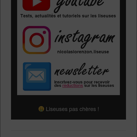
Liseuses pas chères !