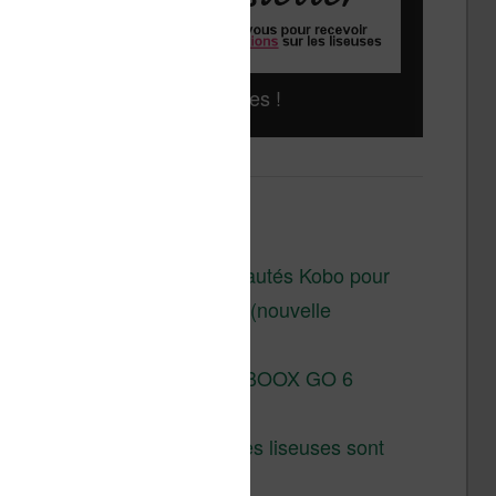
Liseuses pas chères !
Derniers articles :
Les nouveautés Kobo pour
la fin 2026 (nouvelle
liseuse)
Test de la BOOX GO 6
Gen II
Pourquoi les liseuses sont
si chères ?