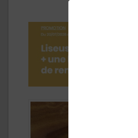
une lis
Publié 