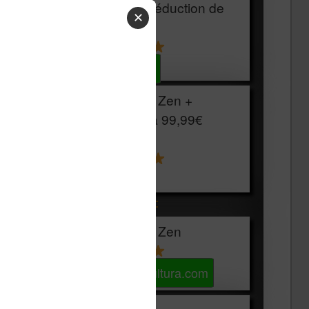
HOUSSE
réduction de
✕
15€
Voir sur Cultura.com
Vivlio Light Zen +
HOUSSE à
99,99€
129,99€
Voir sur Boulanger
Les accessibles :
Vivlio Light Zen
Voir sur Cultura.com