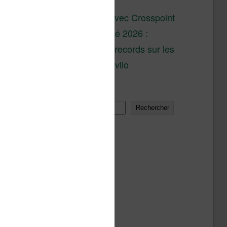
son lancement
XTEINK X4 : test avec Crosspoint
Soldes d’été 2026 :
réductions records sur les
liseuses Kobo et Vivlio
Rechercher
Rechercher