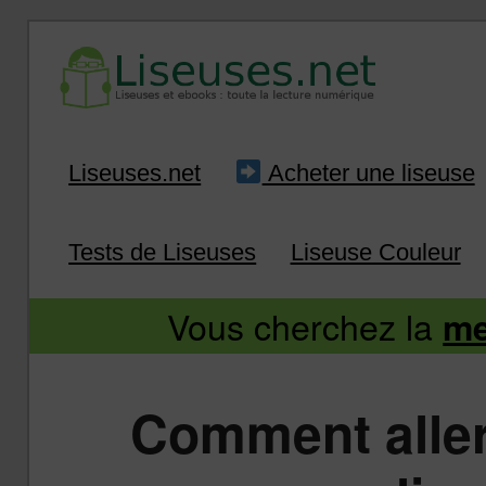
Liseuse et ebook : tout savoir
Infos sur les liseuses
Aller
Aller
Liseuses.net
Acheter une liseuse
au
au
Tests de Liseuses
Liseuse Couleur
contenu
contenu
Vous cherchez la
me
principal
secondaire
Comment aller