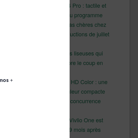
XTEINK X4 Pro : tactile et
éclairage au programme
Liseuses pas chères chez
Vivlio – réductions de juillet
2026
3 anciennes liseuses qui
valent encore le coup en
2026
Vivlio Light HD Color : une
liseuse couleur compacte
à prix défiant toute concurrence
chez Cultura
La liseuse Vivlio One est
un succès 9 mois après