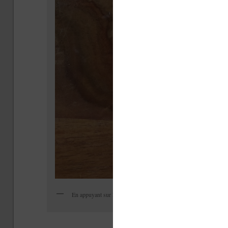
En appuyant sur l’icône en bas à droite on arrive sur ce menu