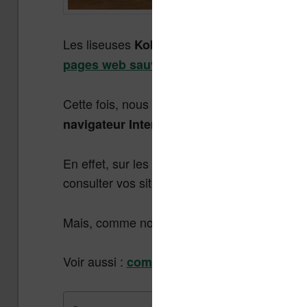
Les liseuses
permettent de lire des e
Kobo
et 
pages web sauvegardées avec Pocket
Cette fois, nous allons nous intéresser à un
.
navigateur Internet
En effet, sur les Kobo il est possible d’utilis
consulter vos sites préférés avec le confort 
Mais, comme nous allons le voir, tout n’est p
Voir aussi :
comment surfer sur le web ave