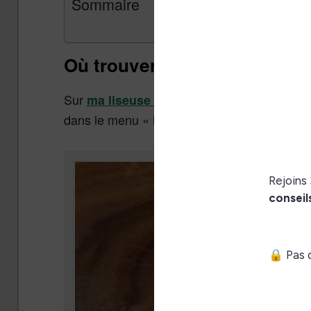
Sommaire
Où trouver le navigateur Int
Sur
, vous po
ma liseuse Kobo Nia (test ici)
dans le menu «
» situé en
Plus
bas à droite