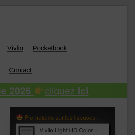
k
Vivlio
Pocketbook
Contact
cliquez
de 2026
ici
Promotions sur les liseuses :
Vivlio Light HD Color +