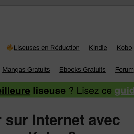
 Kindle, Kobo, Vivlio, Pocketboo
Liseuses en Réduction
Kindle
Kobo
Mangas Gratuits
Ebooks Gratuits
Forum
? Lisez ce
illeure
liseuse
gui
 sur Internet avec