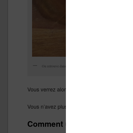
On retrouve dans « Fonctionnalités Bêta » des options expérimen
Vous verrez alors le menu avec
le navigate
Vous n’avez plus qu’à appuyer sur «
Démar
Comment utiliser le navigate