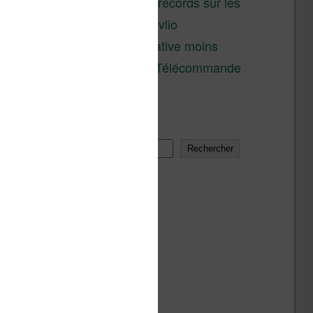
réductions records sur les
liseuses Kobo et Vivlio
Une alternative moins
chère à la Télécommande
Kobo
Rechercher
Rechercher