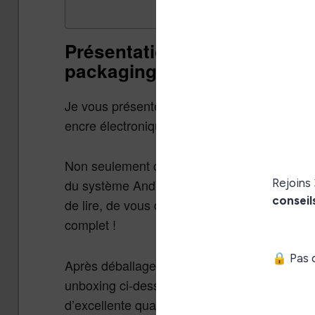
Présentation de la liseuse 
packaging
Je vous présente aujourd’hui une liseuse un 
encre électronique couleur Kaleido 3 de der
Non seulement cette liseuse propose un écra
du système Android, d’un stylet et de nombre
de lire, de vous divertir que de travailler. Car
complet !
Après déballage de la liseuse qui arrive bien
unboxing ci-dessous), on peut s’apercevoir
d’excellente qualité. Il n’y a rien à redire au