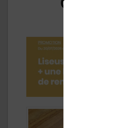
Color+ : l
conv
Publ