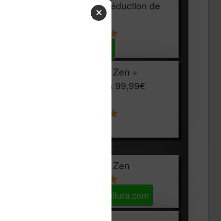
HOUSSE
réduction de
✕
15€
Voir sur Cultura.com
Vivlio Light Zen +
HOUSSE à
99,99€
129,99€
Voir sur Boulanger
Les accessibles :
Vivlio Light Zen
Voir sur Cultura.com