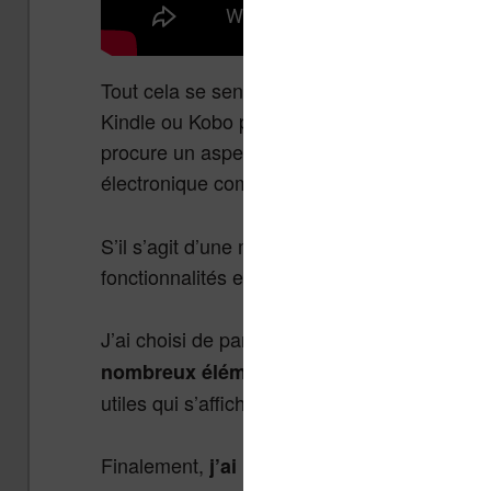
Tout cela se sent dans la prise en main qui e
Kindle ou Kobo puisque la machine a son écr
procure un aspect mieux fini mais qui rappr
électronique comme un smartphone ou une t
S’il s’agit d’une machine chinoise, on peut c
fonctionnalités en anglais ou français.
J’ai choisi de paramétrer cette liseuse en f
nombreux éléments qui ne sont pas tradu
utiles qui s’affichent lorsque l’on utilise cert
Finalement,
j’ai repassé la liseuse en ang