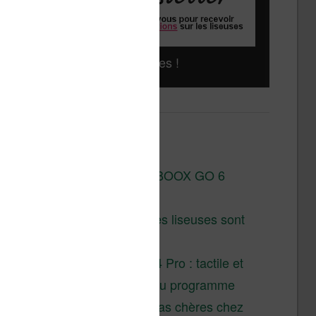
Liseuses pas chères !
Derniers articles :
Test de la BOOX GO 6
Gen II
Pourquoi les liseuses sont
si chères ?
XTEINK X4 Pro : tactile et
éclairage au programme
Liseuses pas chères chez