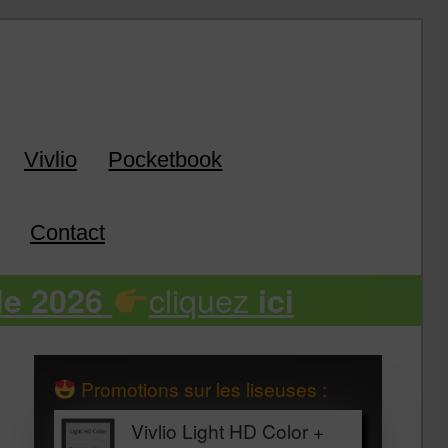
k
Vivlio
Pocketbook
Contact
cliquez
de 2026
ici
Promotions sur les liseuses :
Vivlio Light HD Color +