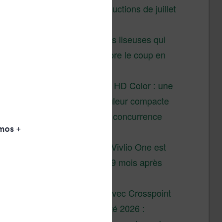
Vivlio – réductions de juillet
2026
3 anciennes liseuses qui
valent encore le coup en
2026
Vivlio Light HD Color : une
liseuse couleur compacte
à prix défiant toute concurrence
chez Cultura
La liseuse Vivlio One est
un succès 9 mois après
son lancement
XTEINK X4 : test avec Crosspoint
Soldes d’été 2026 :