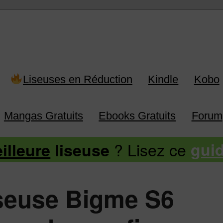
 Kindle, Kobo, Vivlio, Pocketboo
Liseuses en Réduction
Kindle
Kobo
Mangas Gratuits
Ebooks Gratuits
Forum
? Lisez ce
illeure
liseuse
gui
liseuse Bigme S6