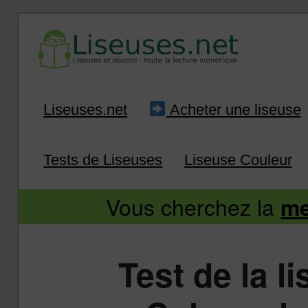
Liseuse et ebook : tout savoir
Infos sur les liseuses
Aller
Aller
Liseuses.net
Acheter une liseuse
au
au
Tests de Liseuses
Liseuse Couleur
contenu
contenu
Vous cherchez la
me
principal
secondaire
Test de la 