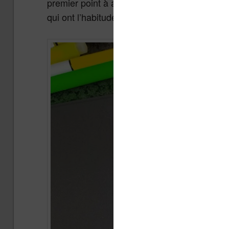
premier point à avoir en tête : cette liseuse
qui ont l’habitudes de ce genre de machines e