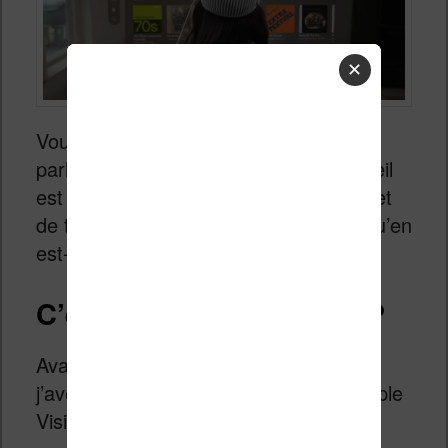
✕
Vous avez sans doute lu ou entendu
parler de l’Apple Vision Pro. Cet appareil
est un casque immersif qui vous permet
de travailler et de vous divertir. Mais qu’en
est-il pour la lecture ?
C’est quoi le Vision Pro ?
Avant de rentrer dans le vif du sujet,
j’avoue avoir du mal à bien décrire l’Apple
Vision Pro.