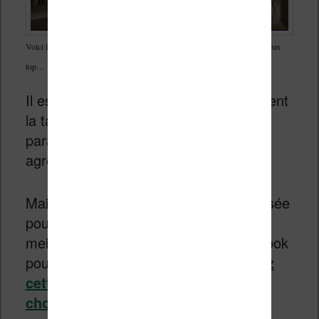
Voici l’application iPad Apple Books affiché sur un casque Vision Pro : pas
top…
Il est possible alors d’ajuster parfaitement
la taille de la page avec les bons
paramètres pour rendre la lecture plus
agréable.
Mais l’application Apple Books est pensée
pour l’iPad. Et c’est loin d’être une des
meilleures applications de lecture d’ebook
pour tablette ou smartphone (
regardez
cette liste si vous cherchez quelque
chose de bien
).