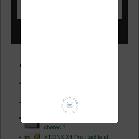
Liseuses pas chères !
Derniers articles :
Les nouveautés Kobo pour la
fin 2026 (nouvelle liseuse)
Test de la BOOX GO 6 Gen II
Pourquoi les liseuses sont si
chères ?
XTEINK X4 Pro : tactile et