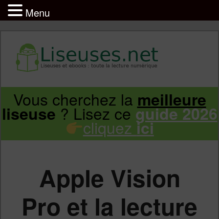
Menu
Liseuse et ebook : tout savoir
Infos sur les liseuses Kindle, Kobo,
Vous cherchez la
meilleure
Aller
Aller
Vivlio, Pocketbook
? Lisez ce
liseuse
guide 2026
cliquez
ici
au
au
contenu
contenu
Apple Vision
principal
secondaire
Pro et la lecture