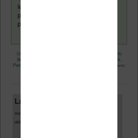
lecture (numérique ou non). Vous
pouvez en savoir plus en lisant notre
page
a propos
.
Actualité
Nicolas (actu
Ce contenu a été publié dans
par
liseuse, ebook, etc)
Apple
Business
, et marqué avec
,
,
Perspectives
tablette
Technique
,
,
. Mettez-le en favori avec
permalien
son
.
Laisser un commentaire
Votre adresse e-mail ne sera pas publiée.
Les champs
*
obligatoires sont indiqués avec