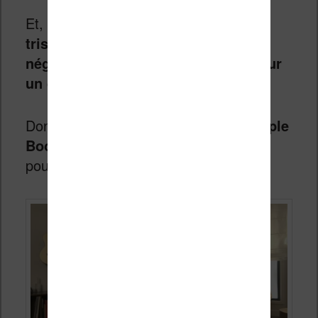
Et,
c’est un bien bel exemple de la
triste réalité proposée par Apple qui
néglige une fois de plus la lecture sur
un de ses appareils
.
Donc,
il faut utiliser l’application Apple
Books pour iPad sur son Vision Pro
pour commencer à lire.