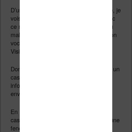
D’une part, même si je ne l’ai pas testé, je
vois assez bien où Apple veut aller avec
ce nouvel appareil. D’autre part, j’ai du
mal à mettre de mots et à trouver le bon
vocabulaire sur les fonctionnalités du
Vision Pro.
Donc, je vais dire que le Vision Pro est un
casque qui permet d’ajouter des
informations numériques à votre
environnement.
En pratique, lorsque vous portez ce
casque, vous pouvez faire apparaître une
fenêtre de navigation Internet (Safari)