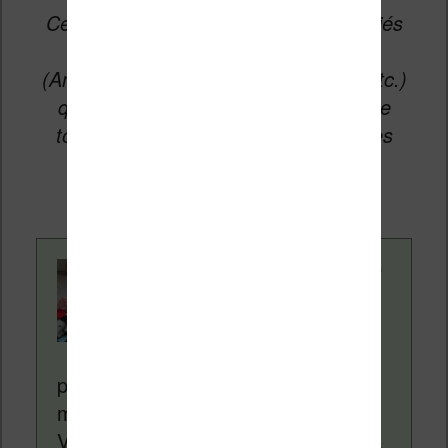
Cet article peut contenir des liens affiliés
vers les sites partenaires du site
(Amazon, Fnac, Cultura, Boulanger, etc.)
qui permettent aux auteurs du site de
toucher une petite commission sur les
ventes de ces sites sans coût
supplémentaire pour vous.
Contenu rédigé par
Nicolas. Le site
Liseuses.net existe
depuis plus de 14 ans
pour vous aider à naviguer dans le
monde des liseuses (Kindle, Kobo,
Vivlio, etc) et faire la promotion de la