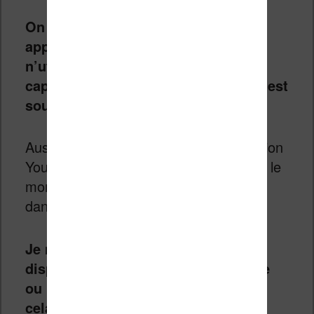
On se retrouve donc avec une
application de lecture d’ebooks qui
n’utilise pas complétement les
capacités de son support, comme c’est
souvent le cas avec Apple.
Aussi, on note qu’il n’y a pas d’application
Youtube ou Netflix sur Vision Pro (pour le
moment) et il faut utiliser ces services
dans son navigateur.
Je m’interroge donc sur la future
disponibilité des applications Kindle
ou Kobo sur Vision Pro. Est-ce que
cela sera possible ?