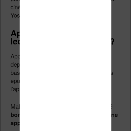
cinéma ou dans la campagne du parc
Yosemite.
Apple Vision Pro et la
lecture : est-ce possible ?
Apple propose un navigateur Internet
depuis le Vision Pro. Ce navigateur est
basé sur Safari qui peut lire des fichiers
epub mais en les transférant dans
l’application Apple Books (ex-iBooks).
Malheureusement,
Apple n’a pas jugé
bon de lancer son Vision Pro avec une
application Apple Books dédiée
.