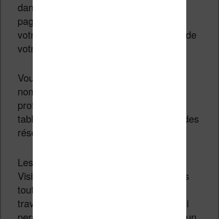
dans votre salon. Vous verrez alors la
page Internet « flotter » au-dessus de
votre table ou s’afficher contre un mur de
votre appartement.
Vous pouvez alors accéder à de
nombreuses applications : des outils
professionnels (traitement de texte,
tableur), du divertissement (vidéo) ou des
réseaux sociaux.
Les applications sont pensées pour le
Vision Pro et même si elles ne sont pas
toutes disponibles, Apple a effectué le
travail pour son application de vidéo qui
permet de regarder un film assis dans un