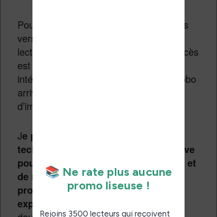
Pour l’instant, il faudra se contenter des
versions iPad de ces applications de
lecture sur le Vision Pro, mais si le succès
est au rendez-vous, cela serait
intéressant de voir ce que Kindle ou Kobo
arriveront à proposer en termes
d’immersion dans la lecture.
J
e pense que le Vision Pro offre une
technologie intéressante et immersive
pour la lecture de bandes dessinées et
de mangas et j’espère que Apple
profitera de cet appareil pour
expérimenter à ce niveau
. (ce dont je
doute évidemment)