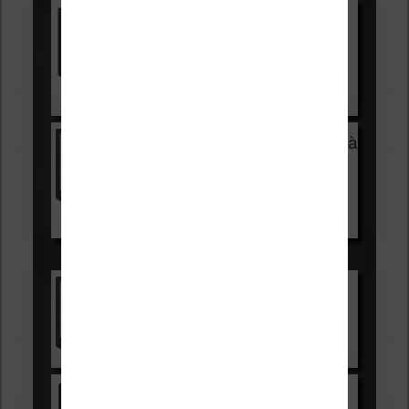
Vivlio Light HD Color +
HOUSSE
réduction de 15€
Voir sur Cultura.com
Vivlio Light Zen + HOUSSE à
99,99€
129,99€
Voir sur Boulanger
Les accessibles :
Vivlio Light Zen
Voir sur Cultura.com
Kindle