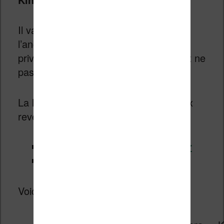
Il va sans dire qu’il ne faut pas acheter
l’ancienne version (Kobo Elipsa) et
privilégier la nouvelle Kobo Elipsa 2E et ne
pas vous tromper lors de votre achat.
La liseuse est disponible chez ces deux
revendeurs :
Kobo Elipsa 2E chez Boulanger
Kobo Elipsa 2E chez Fnac.com
Voici la gamme des liseuses Kobo :