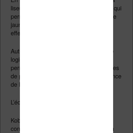
liseuse ne proposait pas cette fonction qui
permet d’éclairer l’écran dans une teinte
jaune/orange qui permet de limiter les
effets de la lumière bleue.
Autre nouveauté, ou plutôt correctif : le
logiciel de prise de notes a été revu et
permet maintenant d’utiliser des modèles
de pages par défaut ou la reconnaissance
de l’écriture manuscrite (OCR).
L’écran reste identique, le prix aussi.
Kobo met aussi l’accent sur l’éco-
conception de sa liseuse en mettant en