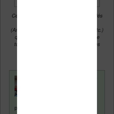
Cet article peut contenir des liens affiliés
vers les sites partenaires du site
(Amazon, Fnac, Cultura, Boulanger, etc.)
qui permettent aux auteurs du site de
toucher une petite commission sur les
ventes de ces sites sans coût
supplémentaire pour vous.
Contenu rédigé par
Nicolas. Le site
Liseuses.net existe
depuis plus de 14 ans
pour vous aider à naviguer dans le