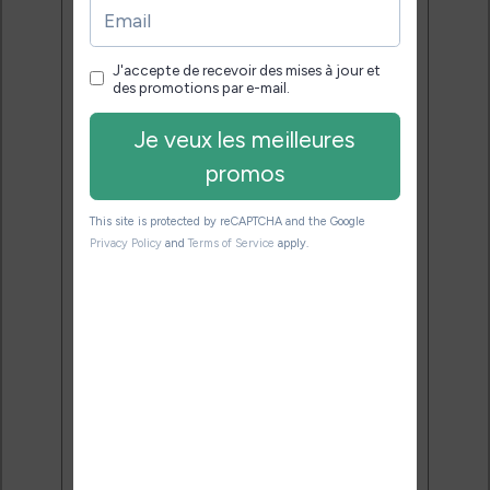
pour bien choisir et utiliser leur
liseuse.
Pas de spam.
Service 100% gratuit.
Désinscription en 1 clic.
Email:
J'accepte de recevoir des
mises à jour et des promotions
par e-mail.
Je veux les meilleures
promos