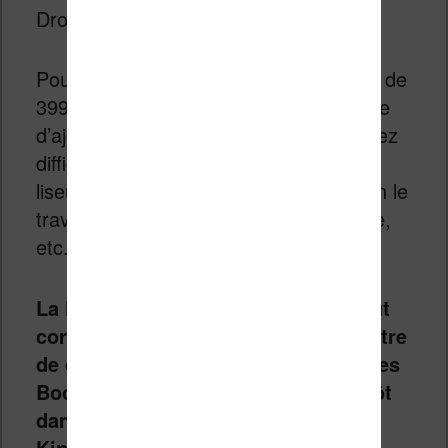
Dropbox et bientôt Google Drive).
Pour les amateurs de la lecture, le prix de
399€ demandé (auquel il est nécessaire
d’ajouter un étui de protection) est assez
difficile à avaler tant les modèles de
liseuses moins chers font déjà très bien le
travail (Kobo Libra 2, Kindle Paperwhite,
etc.).
La Kobo Elipsa 2E vient donc surtout
corriger ses défauts pour lui permettre
de concurrencer plus efficacement les
Bookeen Notéa (qui reviendra bientôt
dans les rayons des magasins) et la
Kindle Scribe.