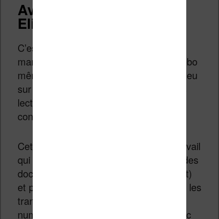
Avis sur la liseuse Kobo
Elipsa 2E
C’est donc une petite évolution plus
marketing qu’autre chose que lance Kobo
même si l’ajout du filtre de la lumière bleu
sur l’éclairage viendra combler les gros
lecteurs qui cherchent toujours plus de
confort.
Cette liseuse est surtout un outil de travail
qui va venir vous aider à travailler sur des
documents numériques (le PDF surtout)
et prendre des notes manuscrites pour les
transférer facilement sur un support
numérique (Kobo Cloud fonctionne avec