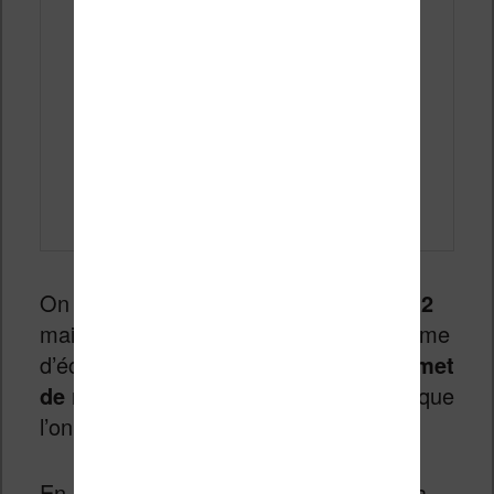
On peut citer
le nouveau stylet Kobo 2
mais c’est surtout la présente du système
d’éclairage
ComfortLight Pro qui permet
de régler la température de couleur
que
l’on retiendra.
En effet, la précédente génération de la