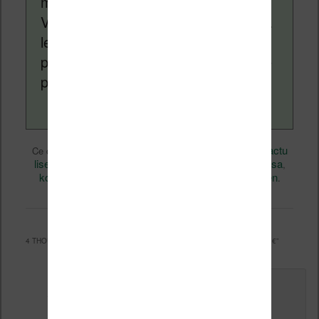
monde des liseuses (Kindle, Kobo,
Vivlio, etc) et faire la promotion de la
lecture (numérique ou non). Vous
pouvez en savoir plus en lisant notre
page
a propos
.
Non classé
Nicolas (actu
Ce contenu a été publié dans
par
liseuse, ebook, etc)
Kobo
Kobo Elipsa
, et marqué avec
,
,
kobo elipsa 2e
permalien
. Mettez-le en favori avec son
.
4 THOUGHTS ON “
KOBO ELIPSA 2E : LISEUSE DISPONIBLE POUR 399€
”