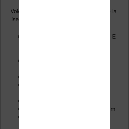
Voici les caractéristiques techniques de la
liseuse Kobo Elipsa 2E :
Ecran tactile à encre électronique E
Ink Carta de 10,3 pouces – 227
PPP
Eclairage avec filtre de la lumière
bleue ComfortLight Pro
Stylet fourni
Bluetooth : prise en charge des
livres audio Kobo
32 Go de stockage
Dimensions de 193 x 227 x 7,5 mm
Poids de 390 grammes