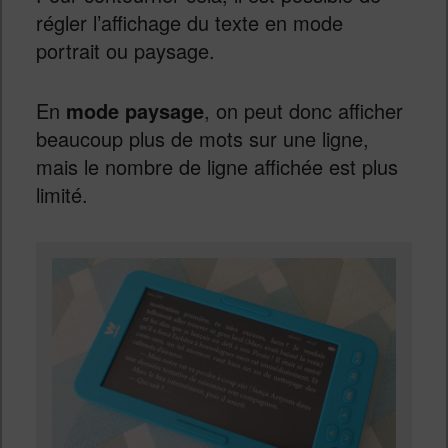
régler l’affichage du texte en mode
portrait ou paysage.
En
mode paysage
, on peut donc afficher
beaucoup plus de mots sur une ligne,
mais le nombre de ligne affichée est plus
limité.