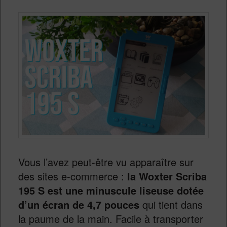
Vous l’avez peut-être vu apparaître sur
des sites e-commerce :
la Woxter Scriba
195 S est une minuscule liseuse dotée
d’un écran de 4,7 pouces
qui tient dans
la paume de la main. Facile à transporter