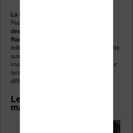
La conséquence est terrible
pour
Pearson Publishing qui va
sans doute
devoir vendre ses parts de Penguin
Random House
, l’un des plus gros
éditeurs au monde. L’entreprise s’apprête
aussi à effectuer ses plus gros
investissements dans le numérique pour
tenter de rebondir et faire face à ces
difficultés financières. (
source
)
Le virage du numérique
mal négocié