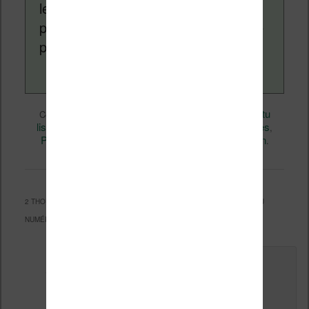
lecture (numérique ou non). Vous
pouvez en savoir plus en lisant notre
page
a propos
.
eBooks
Nicolas (actu
Ce contenu a été publié dans
par
liseuse, ebook, etc)
Business
Livres
, et marqué avec
,
,
Perspectives
permalien
. Mettez-le en favori avec son
.
2 THOUGHTS ON “
VOICI CE QUI ARRIVE QUAND ON NE PASSE PAS AU
NUMÉRIQUE : 3 MILLIARDS DE PERTES POUR PEARSON PLC.
”