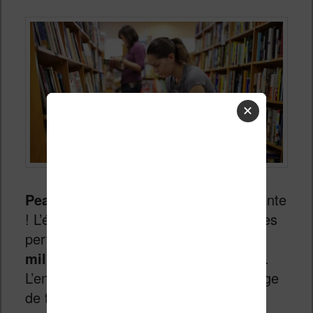
✕
Pearson Publising
est dans la tourmente
! L’éditeur vient en effet d’enregistrer des
pertes incroyables avec plus
de 3
milliards de déficit
pour l’année 2016.
L’entreprise doit faire face à un challenge
de taille : se restructurer.