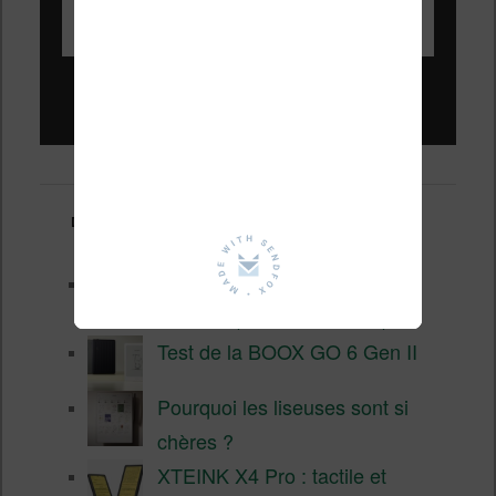
Liseuses pas chères !
Derniers articles :
Les nouveautés Kobo pour la
fin 2026 (nouvelle liseuse)
Test de la BOOX GO 6 Gen II
Pourquoi les liseuses sont si
chères ?
XTEINK X4 Pro : tactile et