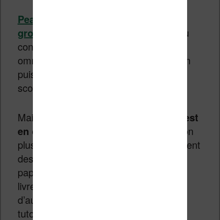
Pearson Publishing
est un des plus
groupe d’édition dans le monde
. Peu
connu en France, il est pourtant
omniprésent dans les pays anglo-saxon
puisqu’il édite de nombreux manuels
scolaires et universitaires.
Mais, depuis 3 ou 4 ans,
l’entreprise est
en difficulté
. En effet, les clients de son
plus gros marché, les USA, se détournent
des manuels scolaires classiques sur
papier pour emprunter ou acheter des
livres numériques et s’instruire via
d’autres moyens (manuels en ligne,
tutoriels, vidéos ou MOOC).