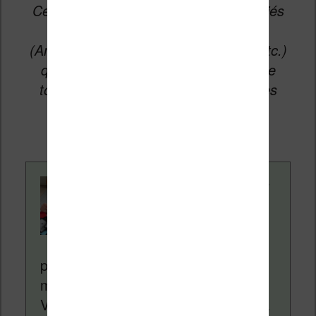
Cet article peut contenir des liens affiliés
vers les sites partenaires du site
(Amazon, Fnac, Cultura, Boulanger, etc.)
qui permettent aux auteurs du site de
toucher une petite commission sur les
ventes de ces sites sans coût
supplémentaire pour vous.
Contenu rédigé par
Nicolas. Le site
Liseuses.net existe
depuis plus de 14 ans
pour vous aider à naviguer dans le
monde des liseuses (Kindle, Kobo,
Vivlio, etc) et faire la promotion de la