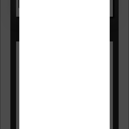
Voir sur Amazon.fr
Les Meilleures liseuses pour août
2026