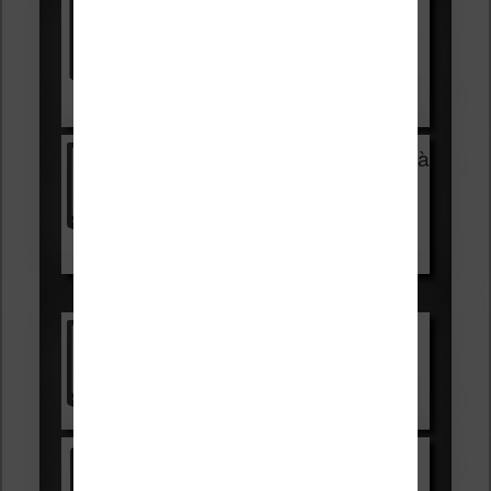
Vivlio Light HD Color +
HOUSSE
réduction de 15€
Voir sur Cultura.com
Vivlio Light Zen + HOUSSE à
99,99€
129,99€
Voir sur Boulanger
Les accessibles :
Vivlio Light Zen
Voir sur Cultura.com
Kindle