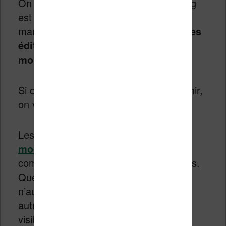
On peut penser que Pearson Publishing
est une exception (en raison de son
marché assez spécifique), mais
tous les
éditeurs sont concernés à plus ou
moins long terme
.
Si on s’arrête trois minutes pour réfléchir,
on voit que tout peut arriver.
Les mouvements récents dans
les
modes de distribution de BD
commencent à faire avancer les choses.
Que se passera-t-il pour l’éditeur qui
n’aura pas avancé aussi vite que les
autres ou quand les titres perdront en
visibilité faute de présence numérique