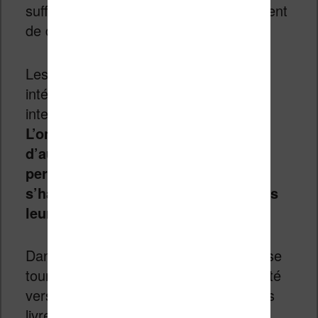
suffisante (et on ne parle pas uniquement
de distribution) ?
Les enfants sont de plus en plus
intéressés par les expériences
interactives sur tablettes.
L’omniprésence des
smartphones
et
d’autres appareils à écrans tactile
permettra aux plus jeunes de
s’habituer à la lecture numérique dès
leur plus jeune âge
.
Dans 10 à 15 ans, les jeunes lecteurs se
tourneront vraisemblablement en priorité
vers le numérique pour se procurer des
livres.