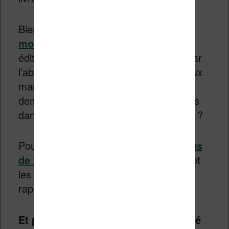
Bien évidemment,
le livre papier ne
mourra pas
. Mais la santé de certains
éditeurs sera fortement compromise par
l’absence d’offre numérique adaptée aux
marchés futurs. Ce n’est pas pour
demain, ni pour l’année prochaine. Mais
dans 10 ans, qui sait ce qu’il adviendra ?
Pourquoi
Wattpad gagne toujours plus
de terrain
? Parce que les mentalités et
les usages du numérique changent
rapidement.
Et pourquoi un tel service n’a pas été