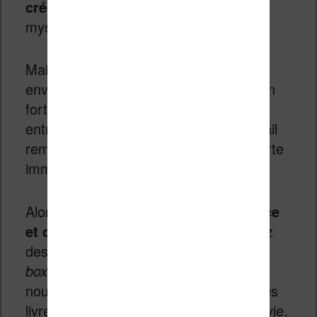
créé par un éditeur ?
Cela reste un
mystère…
Mais, la défiance de l’industrie du livre
envers le numérique finira par porter un
fort préjudice à de nombreuses
entreprises – qui font pourtant un travail
remarquable d’édition. Ce sera une perte
immense de perdre ces acteurs.
Alors s’il vous plait :
éditeurs de France
et de Navarre, réveillez-vous !
Sortez
des sentiers battus, «
think out of the
box
» et faites nous rêver et proposez
nous toujours plus de moyens de lire les
livres qu’on aime. Il en va de votre survie.