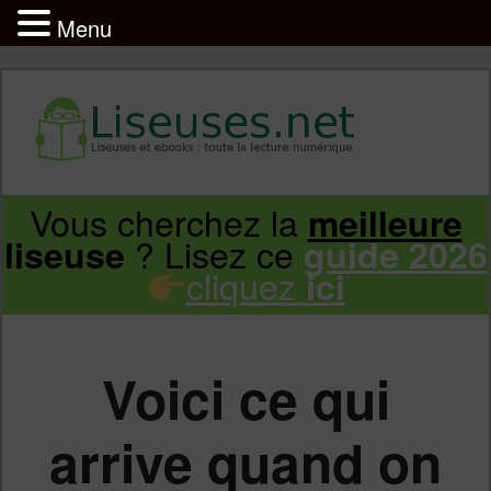
Menu
Liseuse et ebook : tout savoir
Infos sur les liseuses Kindle, Kobo,
Vous cherchez la
meilleure
Aller
Aller
Vivlio, Pocketbook
? Lisez ce
liseuse
guide 2026
cliquez
ici
au
au
contenu
contenu
Voici ce qui
principal
secondaire
arrive quand on