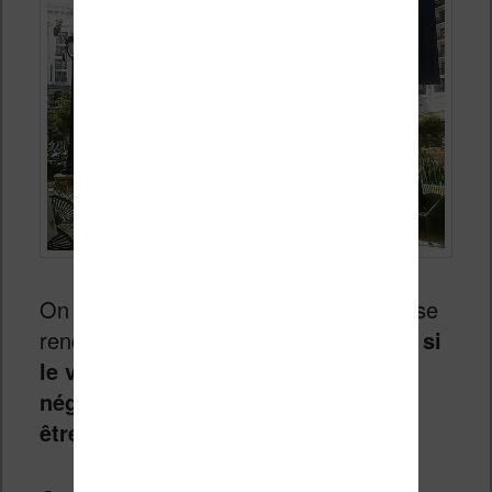
On le dit souvent, mais peu d’éditeurs se
rendent compte de ce qui les attende :
si
le virage du numérique est mal
négocié, les conséquences peuvent
être terrible
.