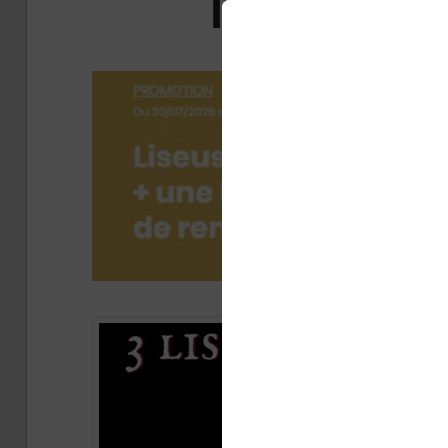
liseuse Ki
Publié 