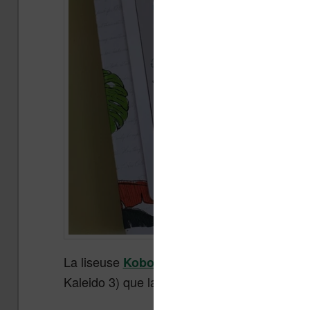
La liseuse
possède aussi
Kobo Libra Colour
Kaleido 3) que la Kindle Colorsoft.