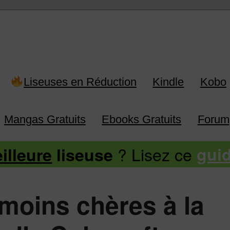
 Kindle, Kobo, Vivlio, Pocketboo
Liseuses en Réduction
Kindle
Kobo
Mangas Gratuits
Ebooks Gratuits
Forum
? Lisez ce
illeure
liseuse
gui
 moins chères à la