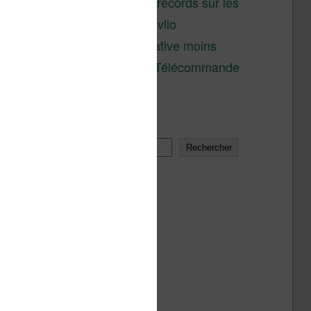
réductions records sur les
liseuses Kobo et Vivlio
Une alternative moins
chère à la Télécommande
Kobo
Rechercher
Rechercher