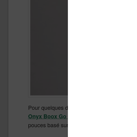
Pour quelques dizaines d’euros de moins que 
qui possède aussi l
Onyx Boox Go Color 7
pouces basé sur la technologie Kaleido 3.