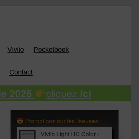
k
Vivlio
Pocketbook
Contact
cliquez
de 2026
ici
Promotions sur les liseuses :
Vivlio Light HD Color +