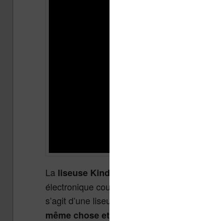
La
est une des gr
liseuse Kindle Colorsoft
électronique couleur. Mais, il y a un gros pro
s’agit d’une liseuse très onéreuse. Voici
une 
.
même chose et qui sont moins chères