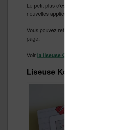
Le petit plus c’est que cette liseuse a aussi
nouvelles applications de lecture mais aussi 
Vous pouvez retrouver
le test complet de 
page.
Voir
la liseuse Onyx Boox Go Color 7 sur
Liseuse Kobo Libra Colour