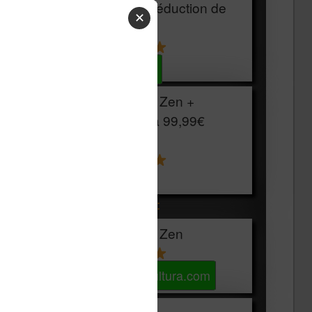
HOUSSE
réduction de
✕
15€
Voir sur Cultura.com
Vivlio Light Zen +
HOUSSE à
99,99€
129,99€
Voir sur Boulanger
Les accessibles :
Vivlio Light Zen
Voir sur Cultura.com