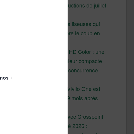
Vivlio – réductions de juillet
2026
3 anciennes liseuses qui
valent encore le coup en
2026
Vivlio Light HD Color : une
liseuse couleur compacte
à prix défiant toute concurrence
chez Cultura
La liseuse Vivlio One est
un succès 9 mois après
son lancement
XTEINK X4 : test avec Crosspoint
Soldes d’été 2026 :