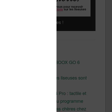
Liseuses pas chères !
Derniers articles :
Test de la BOOX GO 6
Gen II
Pourquoi les liseuses sont
si chères ?
XTEINK X4 Pro : tactile et
éclairage au programme
Liseuses pas chères chez