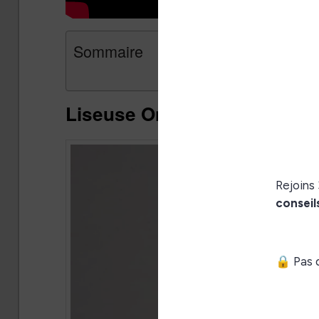
Sommaire
Liseuse Onyx Boox Go Color