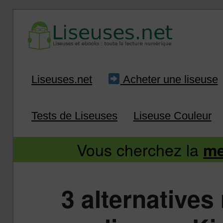
Liseuse et ebook : tout savoir
Infos sur les liseuses
Aller
Aller
Liseuses.net
Acheter une liseuse
au
au
Tests de Liseuses
Liseuse Couleur
contenu
contenu
Vous cherchez la
me
principal
secondaire
3 alternatives