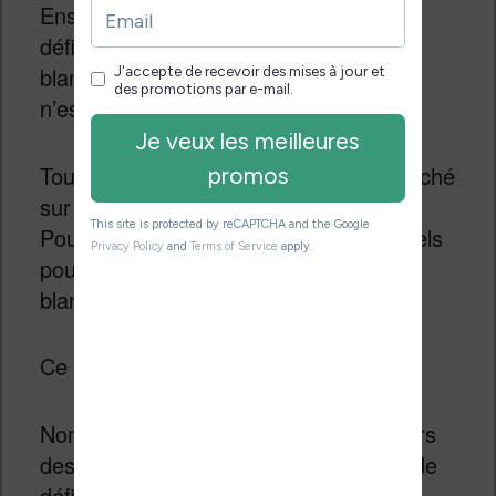
Ensuite, l’écran propose une bonne
définition en ce qui concerne le noir et
blanc (et l’affichage du texte), mais ce
n’est pas le cas pour la couleur.
Tout ce qui est en couleur est alors affiché
sur une matrice de 100 PPP (Pixel Par
Pouce). On a donc 3 fois moins de pixels
pour les couleurs que pour le noir et
blanc.
Ce ce point se fait clairement sentir !
Non seulement, on voit que les contours
des illustrations en couleur manquent de
définition (on voit l’effet escalier), mais