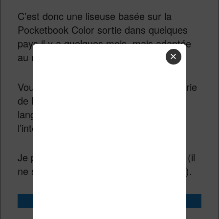
C’est donc une liseuse basée sur la
Pocketbook Color sortie dans quelques
pays il y a quelques mois, mais adaptée
au marché français.
✕
Vous avez donc bien accès à une librairie
de livres numériques (ebooks) dans la
langue de Molière directement depuis
l’interface de la liseuse.
Je précise que j’ai acheté cette liseuse (il
ne s’agit donc pas d’un modèle de prêt).
Acheter la Vivlio Light HD Color