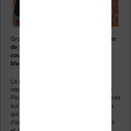
Grosse nouveauté :
il s’agit d’un écran
de type
Kaleido
qui propose de la
couleur en plus du classique noir et
blanc des liseuses.
La liseuse tient bien dans la main et on
ressent une vraie impression de qualité.
Pour faciliter la prise en main, Vivlio ajoute
sur ses liseuses des boutons physiques
qui permettent de tourner les pages et
d’accéder rapidement à l’écran d’accueil
et au menu des paramètres.