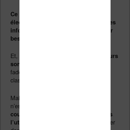
Ce problème est lié à l’encre
électronique qui permet d’afficher des
informations sur un écran sans avoir
besoin d’éclairage.
Et, clairement (si j’ose dire),
les couleurs
sont fades
. Elles sont beaucoup plus
fades que les couleurs d’un écran
classique.
Mais, cela ne veut pas dire que l’écran
n’est pas utilisable – loin de là.
Les
couleurs apportent un vrai plus dans
l’utilisation de la liseuse
, en particulier