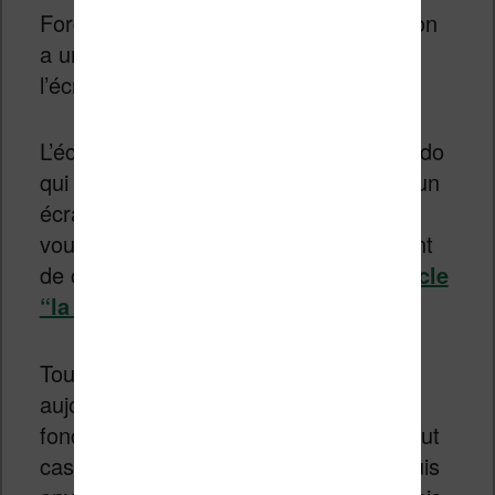
Forcément, avec une liseuse couleur, on
a une seule envie : tester rapidement
l’écran !
L’écran utilise donc la technologie Kaleido
qui permet d’afficher des couleurs sur un
écran à encre électronique. Si vous
voulez des détails sur le fonctionnement
de cet écran, je vous invite à
lire l’article
“la révolution couleur Kaleido”
.
Tout d’abord, la partie tactile est
aujourd’hui totalement maîtrisée et
fonctionne bien sur cette liseuse. En tout
cas, je n’ai pas noté de différence depuis