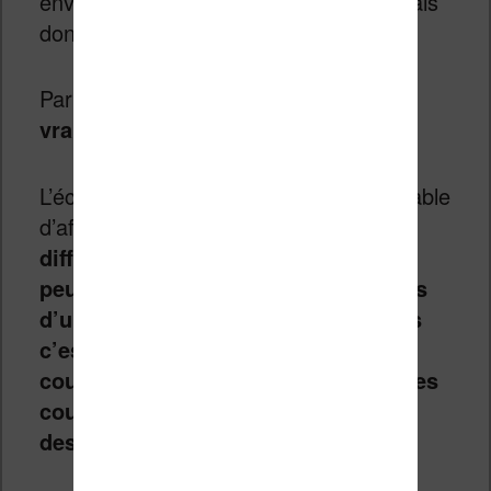
environ 3 ans sur les liseuses. Je ne vais
donc pas m’éterniser sur ce sujet.
Par contre,
la partie couleur est
vraiment intéressante
.
L’écran est annoncé comme étant capable
d’afficher jusqu’à
4096 couleurs
différentes
. En clair :
c’est encore un
peu juste pour apprécier les nuances
d’un tableau de la renaissance, mais
c’est suffisant pour consulter les
couvertures des ebooks et afficher les
couleurs de la plupart des bandes
dessinées.