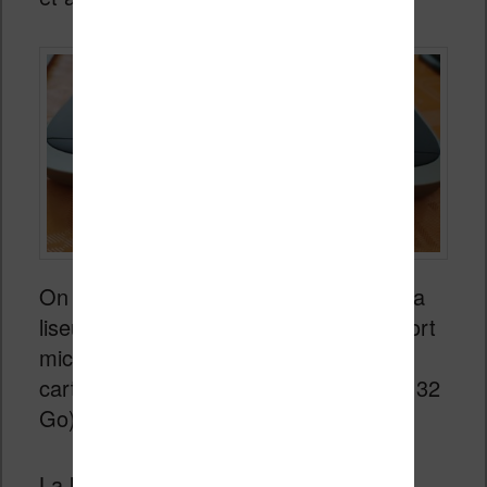
On trouve sur la tranche inférieure de la
liseuse un bouton marche / arrêt, un port
micro-USB et un port d’extension pour
carte Micro-SD (capacité maximale de 32
Go).
La liseuse possède 16 Go de stockage.