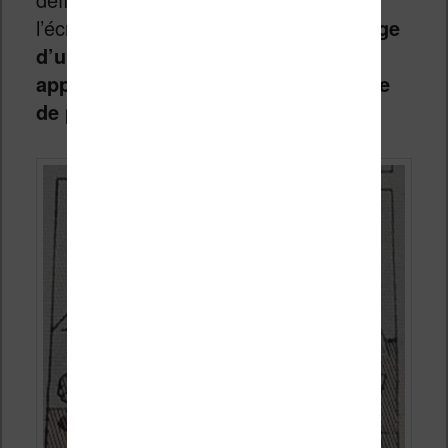
l’écran réserve une surprise :
l’affichage
d’un léger quadrillage laissant
apparaître très légèrement la matrice
de pixels
.