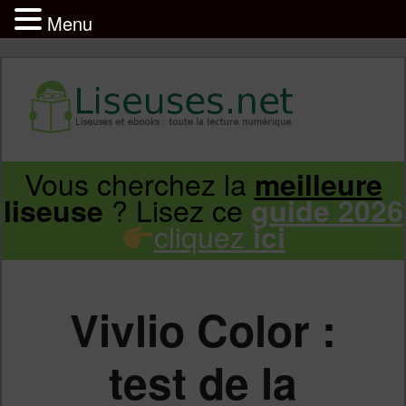
Menu
Liseuse et ebook : tout savoir
Infos sur les liseuses Kindle, Kobo,
Vous cherchez la
meilleure
Aller
Aller
Vivlio, Pocketbook
? Lisez ce
liseuse
guide 2026
cliquez
ici
au
au
contenu
contenu
Vivlio Color :
principal
secondaire
test de la