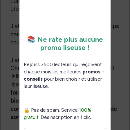
dans la bibliothèque et la librairie qui
prennent une nouvelle dimension.
J’ai même passé beaucoup plus de temps
dans la librairie juste pour “admirer” les
couvertures des livres.
J’ai aussi lu des BD dans le format
Comics américain. J’ai trouvé que c’était
lisible. C’est une première pour une
liseuse et, malgré l’écran 6 pouces,
ce
format de bande dessinée se prête
bien à cette liseuse Vivlio Color à
condition d’accepter les limitations de
son écran.