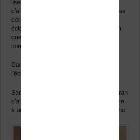
liseuses dans mon lit la nuit et j’évite
d’allumer la lampe de chevet pour ne pas
déranger ma femme. Une liseuse avec
éclairage est alors très utile, à condition
que le réglage soit fin et que le réglage
minimum ne m’éblouisse pas les yeux.
Dans le cas de cette Vivlio Color,
l’éclairage s’avère donc trop puissant.
Sans éclairage, la liseuse affiche un écran
d’ailleurs assez sombre si on le compare
à une liseuse avec un écran noir et blanc.