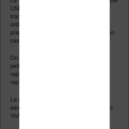
USB (pour charger la liseuse et y
transférer des ebooks depuis un
ordinateur) et un adaptateur USB vers
prise casque 3,5 mm pour y brancher un
casque audio ou des enceintes.
On trouve également dans la boîte un
petit manuel papier de mise en route
rapide pour profiter de sa liseuse
rapidement.
La liseuse est d’apparence assez
semblable aux modèles récents de chez
Vivlio.