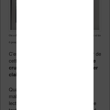
On a des couleurs qui apportent un vrai plus pour la lecture de BD (même si les
6 pouces de l’écran sont un peu juste)
C’est clairement, pour moi, le point noir de
cette liseuse :
l’écran couleur manque
cruellement de pixels pour s’exprimer
clairement
.
Quand au
quadrillage
, il se fait
malheureusement sentir aussi sur la
lecture des ebooks lors de l’affichage de
texte noir sur fond blanc pourtant dénué