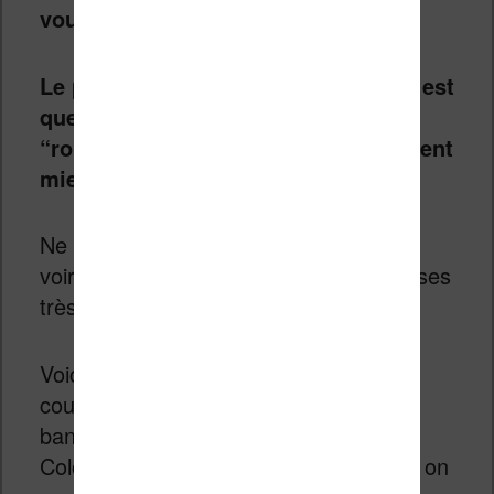
vous fatiguer les yeux rapidement.
Le problème de cette Vivlio Color, c’est
que pour la lecture des ebooks type
“roman”, les autres liseuses proposent
mieux.
Ne partez pas tout de suite, vous allez
voir que cette liseuse propose des choses
très intéressantes.
Voici quelques photos du rendu des
couleurs sur la lecture de différentes
bandes dessinées sur la liseuse Vivlio
Color (en poussant l’éclairage à 100%, on