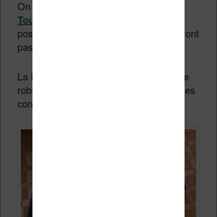
On retrouve donc la forme des
Vivlio
Touch Lux 5
et Touch Lux 4 et les
possesseurs de Vivlio Touch HD ne seront
pas dépaysés non plus.
La liseuse est conçue dans un plastique
robuste. On trouve un écran de 6 pouces
conçu par l’entreprise E Ink.