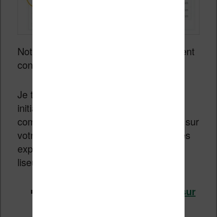
Notez qu’il y a des versions spécialement
conçues pour les liseuses Kobo.
Je trouve qu’il s’agit d’une excellente
initiative et si vous voulez apprendre
comment installer de nouvelles polices sur
votre liseuse, voici des articles avec des
explications pour chaque marque de
liseuse :
Comment installer une police sur
Kindle ?