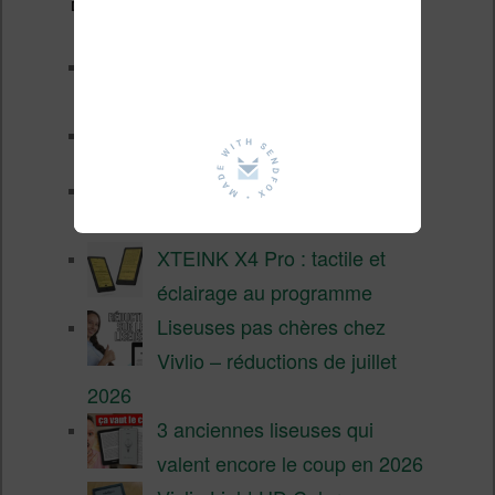
Derniers articles :
Les nouveautés Kobo pour la
fin 2026 (nouvelle liseuse)
Test de la BOOX GO 6 Gen II
Pourquoi les liseuses sont si
chères ?
XTEINK X4 Pro : tactile et
éclairage au programme
Liseuses pas chères chez
Vivlio – réductions de juillet
2026
3 anciennes liseuses qui
valent encore le coup en 2026