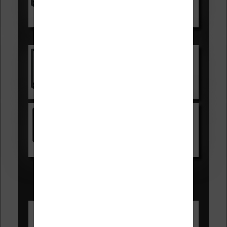
Voir sur Boulanger
Les accessibles :
Vivlio Light Zen
Voir sur Cultura.com
Kindle
Voir sur Amazon.fr
Les Meilleures liseuses pour août
2026