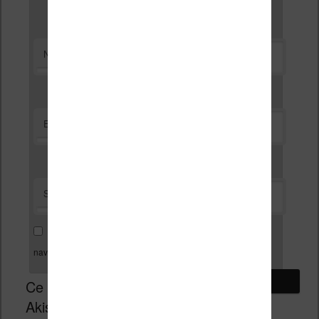
*
Nom
*
E-mail
Site web
Enregistrer mon nom, mon e-mail et mon site dans le
navigateur pour mon prochain commentaire.
Ce site utilise
Akismet pour