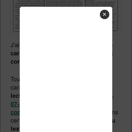
✕
J’ai trouvé une sélection
de polices de
caractères gratuites et spécialement
conçue pour la lecture sur liseuse
.
Tout d’abord, le choix de la police de
caractère
influe sur votre vitesse de
lecture
(
https://phys.org/news/2022-
07-personalized-fonts-
comprehension.html
) mais aussi, dans
certains cas, sur
la compréhension du
texte
(