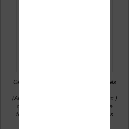
J'accepte de recevoir des
mises à jour et des promotions
par e-mail.
Je veux les meilleures
promos
Cet article peut contenir des liens affiliés
vers les sites partenaires du site
(Amazon, Fnac, Cultura, Boulanger, etc.)
qui permettent aux auteurs du site de
toucher une petite commission sur les
ventes de ces sites sans coût