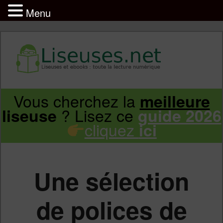
Menu
Liseuse et ebook : tout savoir
Infos sur les liseuses Kindle, Kobo,
Vous cherchez la
meilleure
Aller
Aller
Vivlio, Pocketbook
? Lisez ce
liseuse
guide 2026
cliquez
ici
au
au
contenu
contenu
Une sélection
principal
secondaire
de polices de