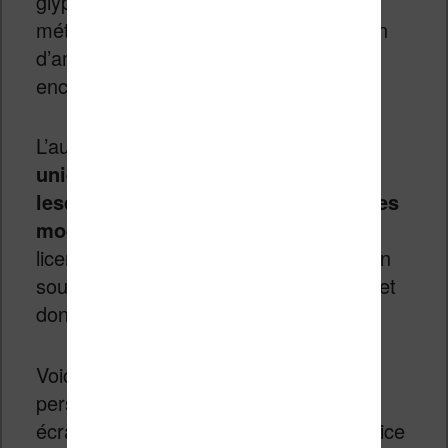
glyphes ont été modifiés, parfois les
métriques ont été modifiées, le tout afin
d’améliorer la lisibilité sur les écrans à
encre électronique.
L’auteur a sélectionné et modifié
uniquement des polices pour
lesquelles on a le droit d’apporter des
modifications
, conformément à leur
licence (par exemple licence libre / open
source ou équivalent). Cela vous permet
donc d’en profiter gratuitement !
Voici quelques exemples (pour les
personnes qui ont du mal à lire sur un
écran, je recommande d’essayer la police