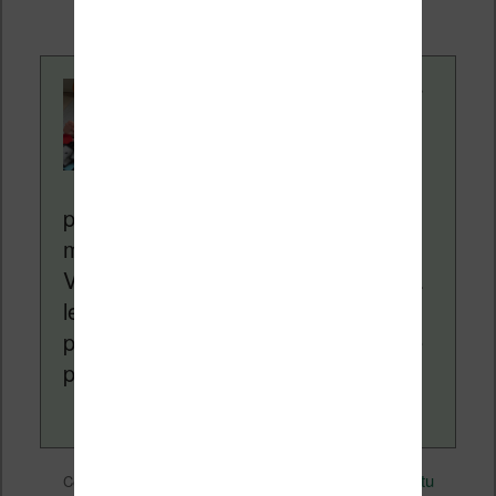
supplémentaire pour vous.
Contenu rédigé par
Nicolas. Le site
Liseuses.net existe
depuis plus de 14 ans
pour vous aider à naviguer dans le
monde des liseuses (Kindle, Kobo,
Vivlio, etc) et faire la promotion de la
lecture (numérique ou non). Vous
pouvez en savoir plus en lisant notre
page
a propos
.
eBooks
Nicolas (actu
Ce contenu a été publié dans
par