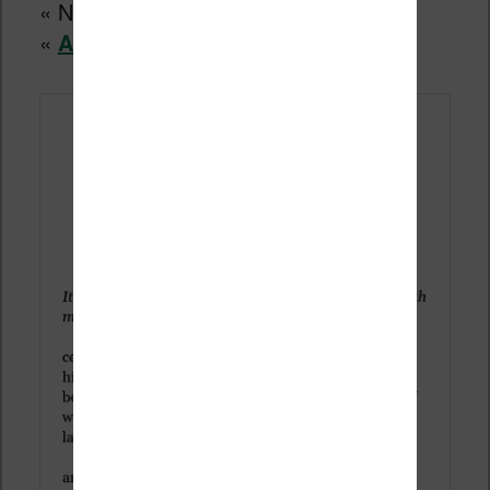
« NV Legible » qui est une variante de
«
Atkinson Hyperlegible Next
» :