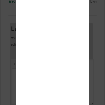
liseuse, ebook, etc)
Technique
, et marqué avec
. Mettez-le en
permalien
favori avec son
.
Laisser un commentaire
Votre adresse e-mail ne sera pas publiée.
Les champs
*
obligatoires sont indiqués avec
*
Commentaire