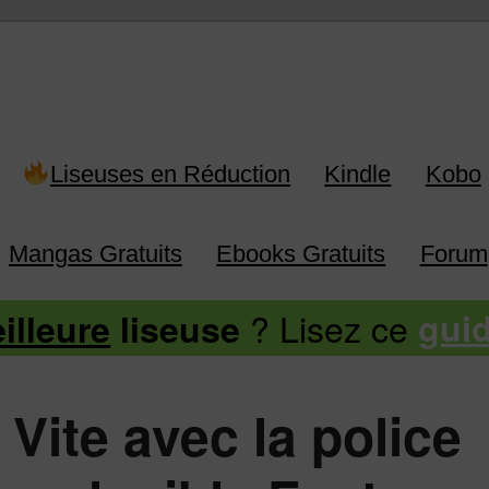
 Kindle, Kobo, Vivlio, Pocketboo
Liseuses en Réduction
Kindle
Kobo
Mangas Gratuits
Ebooks Gratuits
Forum
? Lisez ce
illeure
liseuse
gui
 Vite avec la police