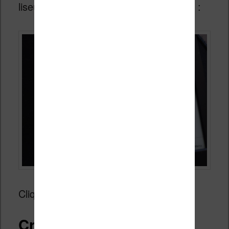
liseuse lorsque l’écran suivant apparaît :
Cliquer sur le bouton « connecter ».
Créer le dossier « fonts »