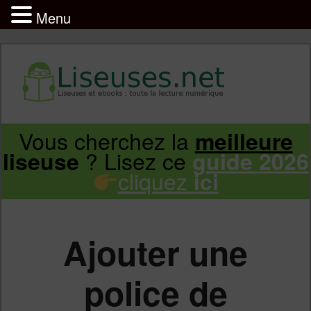
Menu
Liseuse et ebook : tout savoir
Infos sur les liseuses Kindle, Kobo,
Vous cherchez la
meilleure
Aller
Aller
Vivlio, Pocketbook
? Lisez ce
liseuse
guide 2026
cliquez
ici
au
au
contenu
contenu
Ajouter une
principal
secondaire
police de