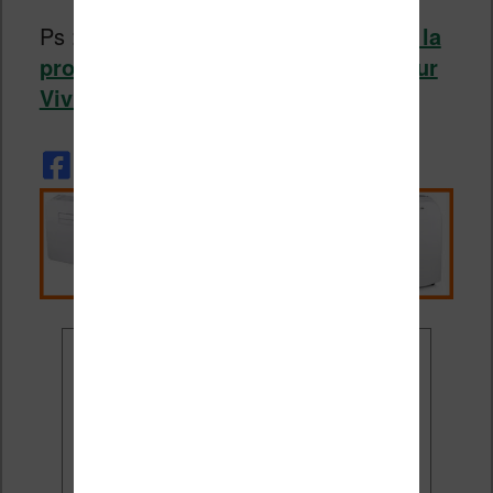
Ps :
Si vous avez une liseuse Vivlio, la
procédure pour ajouter une police sur
Vivlio est ici
.
Ne rate plus aucune
promo liseuse !
Rejoins 3500 lecteurs qui