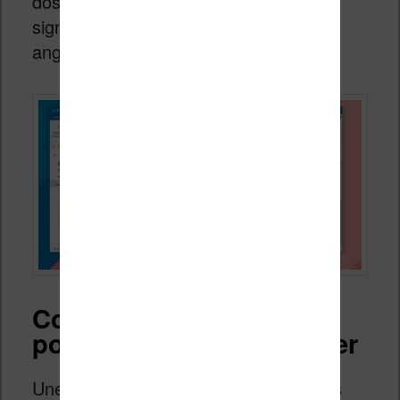
dossier nommé « fonts » (« fonts »
signifie « polices de caractères » en
anglais) :
Copier les fichiers de
police TTF dans le dossier
Une fois le dossier « fonts » créé, vous