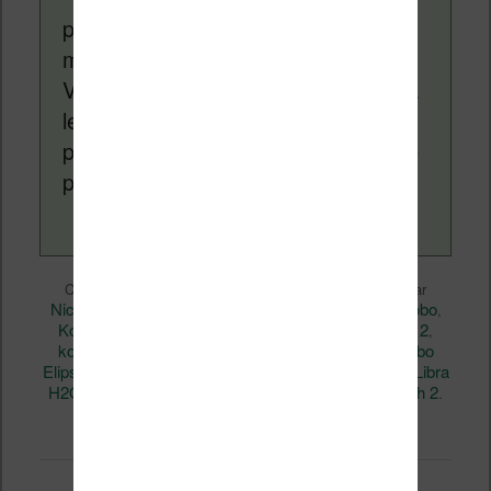
pour vous aider à naviguer dans le
monde des liseuses (Kindle, Kobo,
Vivlio, etc) et faire la promotion de la
lecture (numérique ou non). Vous
pouvez en savoir plus en lisant notre
page
a propos
.
Liseuses et eReader
Ce contenu a été publié dans
par
Nicolas (actu liseuse, ebook, etc)
Kobo
, et marqué avec
,
Kobo Aura
kobo aura h2o
Kobo aura H2O edition 2
,
,
,
kobo aura hd
Kobo Aura One
Kobo Clara HD
Kobo
,
,
,
Elipsa
Kobo Forma
Kobo Glo
Kobo Glo HD
Kobo Libra
,
,
,
,
H2O
Kobo Mini
Kobo Nia
Kobo Touch
Kobo Touch 2
,
,
,
,
.
permalien
Mettez-le en favori avec son
.