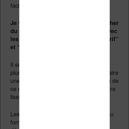
faciles à lire.
Je vous recommande donc de chercher
du côté de la catégorie “Basique” avec
les polices du type “sans serif”, “serif”
et “largeur fixe”.
Il sera intéressant de télécharger
plusieurs sortes de polices pour vous faire
une idée de ce que vous aimez bien ou de
ce qui rend la lecture plus facile sur votre
liseuse.
Les fichiers qui sont téléchargés sont au
format
compressé
“zip”. Il faudra les