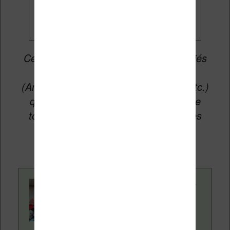
Cet article peut contenir des liens affiliés
vers les sites partenaires du site
(Amazon, Fnac, Cultura, Boulanger, etc.)
qui permettent aux auteurs du site de
toucher une petite commission sur les
ventes de ces sites sans coût
supplémentaire pour vous.
Contenu rédigé par
Nicolas. Le site
Liseuses.net existe
depuis plus de 14 ans