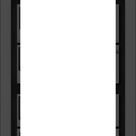
Vivlio Light HD Color +
HOUSSE
réduction de 15€
Voir sur Cultura.com
Vivlio Light Zen + HOUSSE à
99,99€
129,99€
Voir sur Boulanger
Les accessibles :
Vivlio Light Zen
Voir sur Cultura.com
Kindle