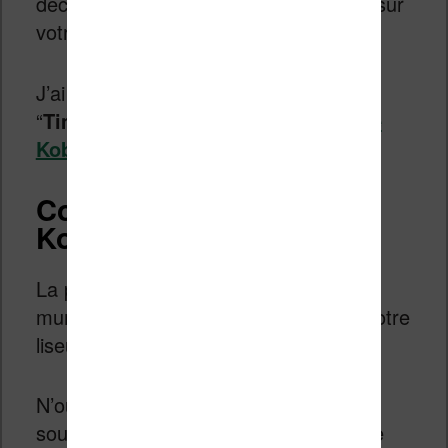
décompresser avant de les transférer sur
votre liseuse.
J’ai choisi une police qui s’appelle
“
Timeless
” pour l’ajouter à ma
liseuse
Kobo
.
Connecter votre liseuse
Kobo à votre ordinateur
La première chose à faire est de vous
munir d’un câble USB pour brancher votre
liseuse à un ordinateur.
N’oubliez pas de valider que vous
souhaitez accéder aux fichiers de votre