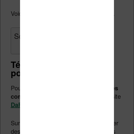
Voici maintenant la procédure détaillée.
Sommaire
Télécharger de nouvelles
polices de caractères
Pour trouver des
polices de caractères
compatibles
, je me suis rendu sur le site
DaFont
.
Sur ce site, nous allons surtout chercher
des polices qui affichent des caractères