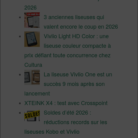
2026
3 anciennes liseuses qui
valent encore le coup en 2026
Vivlio Light HD Color : une
liseuse couleur compacte à
prix défiant toute concurrence chez
Cultura
La liseuse Vivlio One est un
succès 9 mois après son
lancement
XTEINK X4 : test avec Crosspoint
Soldes d’été 2026 :
réductions records sur les
liseuses Kobo et Vivlio