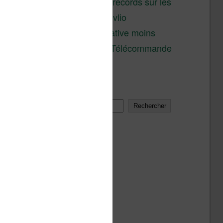
réductions records sur les
liseuses Kobo et Vivlio
Une alternative moins
chère à la Télécommande
Kobo
Rechercher
Rechercher