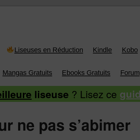
 Kindle, Kobo, Vivlio, Pocketboo
Liseuses en Réduction
Kindle
Kobo
Mangas Gratuits
Ebooks Gratuits
Forum
? Lisez ce
illeure
liseuse
gui
ur ne pas s’abimer