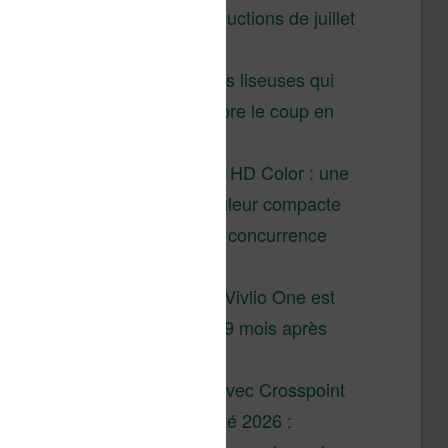
Vivlio – réductions de juillet
2026
3 anciennes liseuses qui
valent encore le coup en
2026
Vivlio Light HD Color : une
liseuse couleur compacte
à prix défiant toute concurrence
chez Cultura
La liseuse Vivlio One est
un succès 9 mois après
son lancement
XTEINK X4 : test avec Crosspoint
Soldes d’été 2026 :