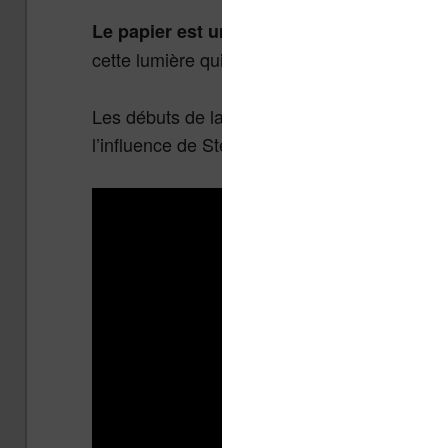
pour la lec
Le papier est un support parfait
cette lumière qui arrive indirectement dans vo
Les débuts de la lecture numérique se sont fai
l’influence de Steve jobs qui a voulu intégr