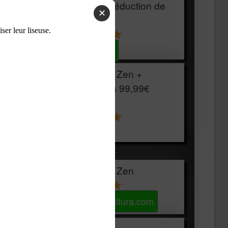
HOUSSE
réduction de
✕
15€
Voir sur Cultura.com
Vivlio Light Zen +
HOUSSE à
99,99€
129,99€
Voir sur Boulanger
Les accessibles :
Vivlio Light Zen
Voir sur Cultura.com