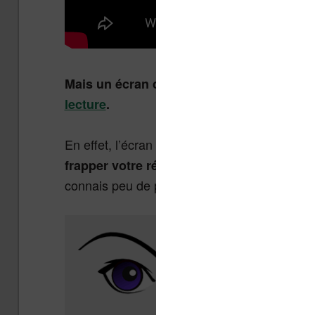
Mais un écran d’ordinateur, de smartpho
lecture
.
En effet, l’écran envoie directement la lumiè
Autant dire qu’il est lo
frapper votre rétine !
connais peu de personnes qui arrivent à lire