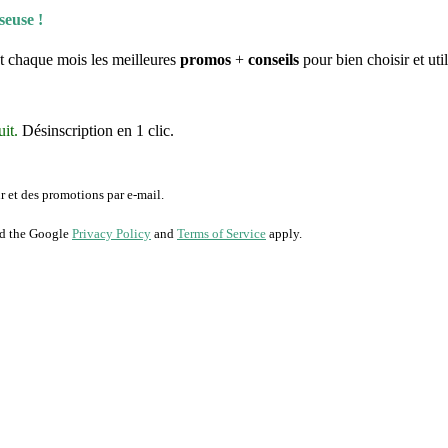
s yeux
ié le
20 août 2019