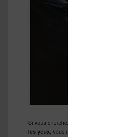
Si vous cherchez un appareil de lecture mod
, vous n’avez pas beaucoup de choi
les yeux