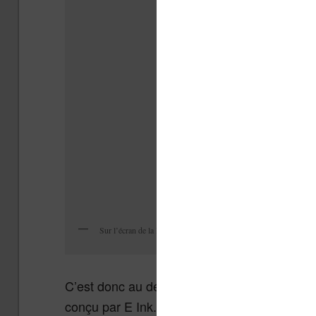
Sur l’écran de la liseuse la lumière est réfléchie avant d’arriver à l
C’est donc au début des années 2000 qu’une 
conçu par E Ink.