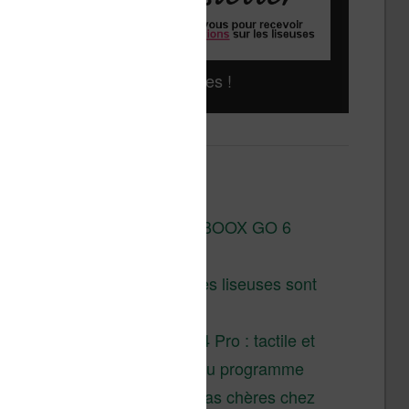
Liseuses pas chères !
Derniers articles :
Test de la BOOX GO 6
Gen II
Pourquoi les liseuses sont
si chères ?
XTEINK X4 Pro : tactile et
éclairage au programme
Liseuses pas chères chez