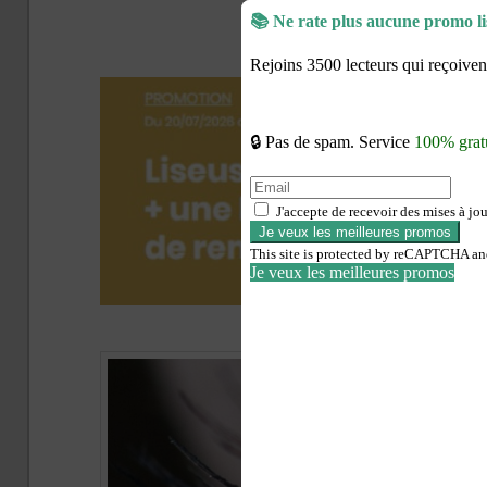
le
Publ