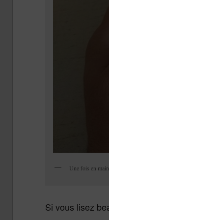
Une fois en main, la liseuse fait bonne impression et est assez c
Si vous lisez beaucoup, vous êtes habitué au