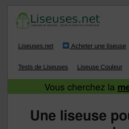
Liseuse et ebook : tout savoir
Infos sur les liseuses
Aller
Aller
Liseuses.net
Acheter une liseuse
au
au
Tests de Liseuses
Liseuse Couleur
contenu
contenu
Vous cherchez la
me
principal
secondaire
Une liseuse po