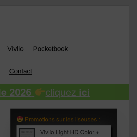
k
Vivlio
Pocketbook
Contact
cliquez
de 2026
ici
Promotions sur les liseuses :
Vivlio Light HD Color +