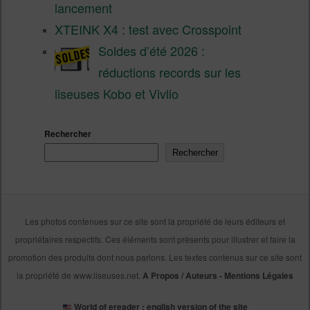
lancement
XTEINK X4 : test avec Crosspoint
Soldes d’été 2026 :
réductions records sur les
liseuses Kobo et Vivlio
Rechercher
Rechercher
Les photos contenues sur ce site sont la propriété de leurs éditeurs et
propriétaires respectifs. Ces éléments sont présents pour illustrer et faire la
promotion des produits dont nous parlons. Les textes contenus sur ce site sont
la propriété de www.liseuses.net.
A Propos / Auteurs
-
Mentions Légales
World of ereader : english version of the site