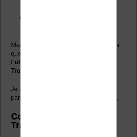
https://calibre-
ebook.com/fr/download
Nom du plugin à retrouver dans
Calibre :
Ebook Translator
Maintenant que c’est fait, vous allez voir
que
cette page est un tutoriel sur
l’utilisation de ce plugin : Ebook
Translator.
Je vais donc vous guider pendant le
paramétrage et l’utilisation de ce plugin.
Configuration de Ebook
Translator