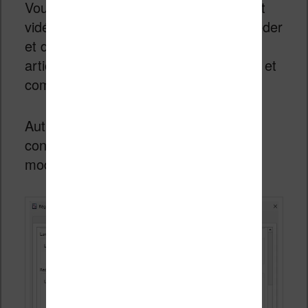
Vous trouverez de nombreux articles et
vidéos vous expliquant comment procéder
et dans la vidéo située en fin de cet
article, vous allez voir comment j’ai fait et
comment j’ai paramétré tout cela.
Autre élément très important de la
configuration du plugin : la version du
modèle utilisé.