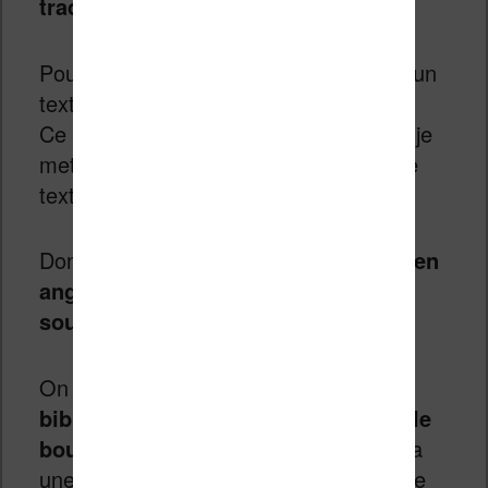
traduire
.
Pour ce tutoriel, j’ai décidé de prendre un
texte court de
Lovecraft
appelé
Dagon
.
Ce texte est dans le domaine public et je
mettrai à disposition la traduction de ce
texte d’une manière ou d’une autre.
Donc,
on a un texte de 4 ou 5 pages en
anglais, dans un langage assez
soutenu
.
On doit
sélectionner le livre dans la
bibliothèque Calibre et appuyer sur le
bouton de traduction du plugin
. On a
une petite fenêtre qui nous demande de