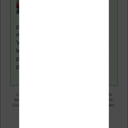
Nicolas. Le site
Liseuses.net existe
depuis plus de 14 ans
pour vous aider à naviguer dans le
monde des liseuses (Kindle, Kobo,
Vivlio, etc) et faire la promotion de la
lecture (numérique ou non). Vous
pouvez en savoir plus en lisant notre
page
a propos
.
eBooks
Nicolas (actu
Ce contenu a été publié dans
par
liseuse, ebook, etc)
Business
Calibre
, et marqué avec
,
,
Livres
Technique
permalien
,
. Mettez-le en favori avec son
.