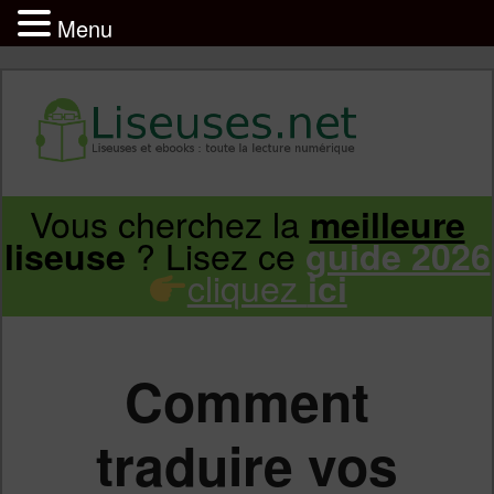
Menu
Liseuse et ebook : tout savoir
Infos sur les liseuses Kindle, Kobo,
Vous cherchez la
meilleure
Aller
Aller
Vivlio, Pocketbook
? Lisez ce
liseuse
guide 2026
cliquez
ici
au
au
contenu
contenu
Comment
principal
secondaire
traduire vos