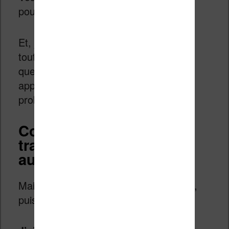
pour observer le résultat plus en détail.
Et, je trouve le résultat très correct. En
tout cas, c’est lisible et même s’il y a
quelques passages un peu lourd ou
approximatif, on peut lire le texte sans
problème.
Combien cela coûte de
traduire un ebook
automatiquement ?
Maintenant, on peut passer à l’addition,
puisque ce processus a un coût.