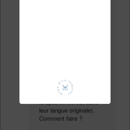
paramètre qui permette
de faire cela.
J’ai essayé de supprimer
toutes les parties non
traduites (avec le bouton
« delete/effacer » dans la
partie gauche en bas de
la page) mais ça ne
fonctionne pas (les
parties non traduites
apparaissent
systématiquement dans
le epub en sortie, dans
leur langue originale).
Comment faire ?