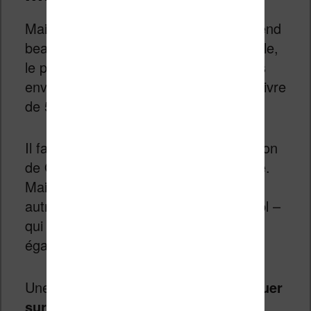
Maintenant, il faut attendre. Et cela prend
beaucoup de temps. Dans mon exemple,
le processus complet a pris 18 minutes
environ. Ce qui est beaucoup pour un livre
de 5 pages.
Il faut dire que j’utilise l’outil de traduction
de OpenAI qui est un des moins rapide.
Mais, vous pouvez aussi configurer un
autre outil plus spécialisé comme Deepl –
qui vous coûtera peut-être moins cher
également.
Une fois que c’est terminé,
il faut cliquer
sur le bouton situé en haut à droite