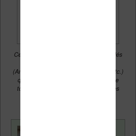
Je veux les meilleures
promos
Cet article peut contenir des liens affiliés
vers les sites partenaires du site
(Amazon, Fnac, Cultura, Boulanger, etc.)
qui permettent aux auteurs du site de
toucher une petite commission sur les
ventes de ces sites sans coût
supplémentaire pour vous.
Contenu rédigé par