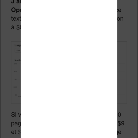
J’ai dépensé en effet $0,17 en crédit
OpenAI
pour réaliser la traduction de ce
texte. J’estime donc le coût de traduction
à $0,03 – $0,05 par page de texte.
Si vous voulez traduire un ebook de 300
pages, cela va donc vous coûter entre $9
et $15 en utilisant la configuration que je