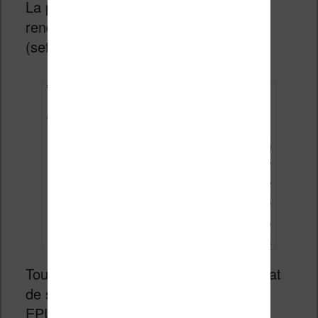
La première chose à faire et de vous
rendre dans les réglages du plugin
(settings) et régler quelques trucs.
Tout d’abord, il vous faut régler le format
de sortie, que je préfère mettre sur
EPUB. Mais vous pouvez modifier cela.