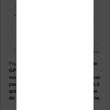
Pour ce test,
j’ai choisi une version de
GPT4 qui est assez performante. Si
vous voulez faire des économies, vous
pouvez utiliser une version de GPT 3.5
qui sera moins chère, mais qui risque
de fournir une traduction moins bonne.