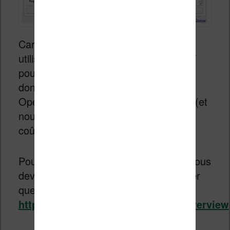
Car, vous allez voir, vous aller devoir
utiliser l’outil de traduction de ChatGPT
pour que cela fonctionne. Il vous faut
donc récupérer une clé API de chez
OpenAI que vous devez renseigner ici (et
nous verrons plus loin combien cela
coûte).
Pour configurer OpenAI et ChatGPT, vous
devez vous rendre sur leur site et payer
quelques euros :
https://platform.openai.com/docs/overview