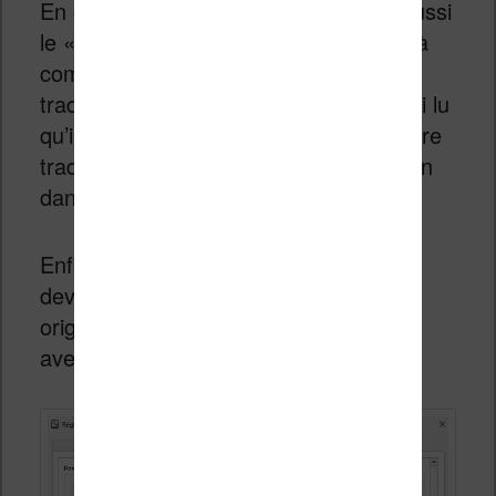
En complément, vous pouvez régler aussi
le « prompt », c’est-à-dire l’instruction à
communiquer à OpenAI pour faire la
traduction. Je ne l’ai pas testé, mais j’ai lu
qu’il était possible d’obtenir une meilleure
traduction en demandant une traduction
dans le style d’un auteur.
Enfin, dans l’onglet « Contenu », vous
devez sélectionner « Ajouter sans
original » pour obtenir le nouvel ebook
avec uniquement la traduction.