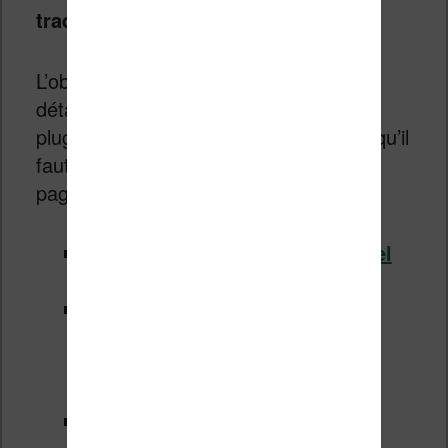
traduction
.
L’objectif de cet article n’est pas de
détailler l’installation du logiciel et du
plugin puisque vous avez déjà tout ce qu’il
faut ici en texte et en vidéo sur ces
pages :
Tutoriel pour installer le logiciel
Calibre
Tutoriel pour installer les
extensions Calibres
(et une
sélection des meilleures
disponibles
)
Lien pour télécharger Calibre :