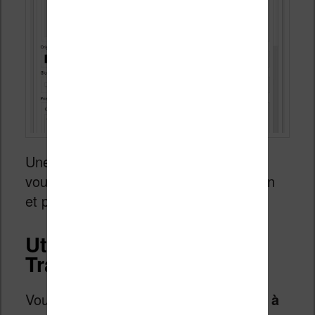
Une fois que vous avez tout configuré,
vous pouvez enregistrer la configuration
et passer à la suite.
Utilisation de Ebook
Translator
Vous allez devoir s
électionner le livre à