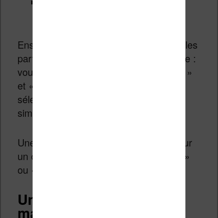
Sélectionner la langue d’origine :
choisir anglais
Ensuite, vous allez devoir sélectionner les
parties du livre que vous voulez traduire :
vous pouvez utiliser les touches « shift »
et « control » de votre clavier pour
sélectionner plusieurs parties, ou
simplement choisir de tout traduire.
Une fois cela fait, vous devez cliquer sur
un des boutons « Traduire la sélection »
ou « Tout traduire ».
Une traduction longue
mais assez correcte