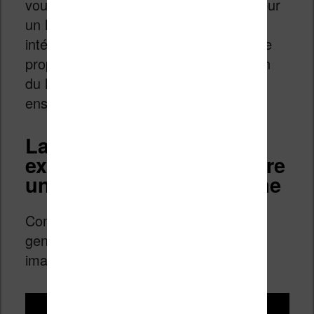
vous ai proposé. C’est un peu élevé pour
un lecteur, mais c’est un premier jet
intéressant pour un éditeur qui souhaite
proposer et travailler sur une traduction
du livre – qui devra être relu et corrigé
ensuite.
La vidéo tutoriel qui
explique comment traduire
un ebook avec ce système
Comme promis, voici la vidéo pour les
gens qui veulent suivre cela avec les
images et mes commentaires :