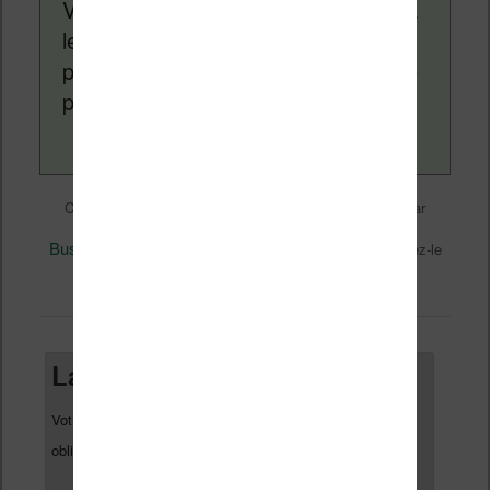
Vivlio, etc) et faire la promotion de la
lecture (numérique ou non). Vous
pouvez en savoir plus en lisant notre
page
a propos
.
Liseuses et eReader
Ce contenu a été publié dans
par
Nicolas (actu liseuse, ebook, etc)
, et marqué avec
Business
Kindle
Kindle Scribe
Perspectives
,
,
,
. Mettez-le
permalien
en favori avec son
.
Laisser un commentaire
Votre adresse e-mail ne sera pas publiée.
Les champs
*
obligatoires sont indiqués avec