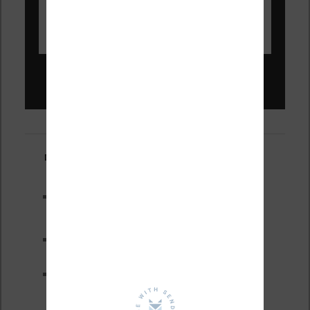
Liseuses pas chères !
Derniers articles :
Les nouveautés Kobo pour la
fin 2026 (nouvelle liseuse)
Test de la BOOX GO 6 Gen II
Pourquoi les liseuses sont si
chères ?