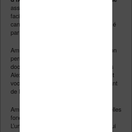
assistée par IA pour rechercher
facilement des informations dans vos
carnets de notes. Une option de résumé
par IA est aussi prévue.
Amazon a également prévu une fonction
permettant d’envoyer vos notes et
documents depuis le Kindle Scribe vers
Alexa+ pour en discuter avec l’assistant
vocal. Ceci sera possible dans le courant
de l’année 2026.
Amazon déploiera également de nouvelles
fonctions de lecture assistées par IA.
L’une s’appelle « L’histoire jusqu’ici », qui