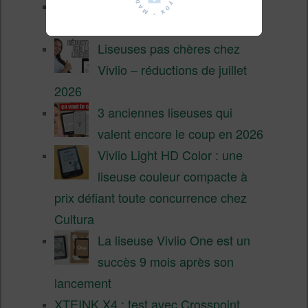
XTEINK X4 Pro : tactile et
éclairage au programme
Liseuses pas chères chez
Vivlio – réductions de juillet
2026
3 anciennes liseuses qui
valent encore le coup en 2026
Vivlio Light HD Color : une
liseuse couleur compacte à
prix défiant toute concurrence chez
Cultura
La liseuse Vivlio One est un
succès 9 mois après son
lancement
XTEINK X4 : test avec Crosspoint