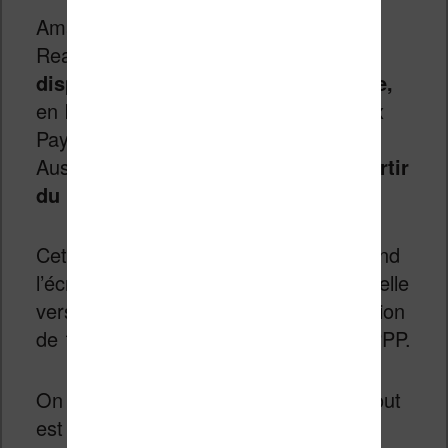
Amazon a confirmé au site Good e-
Reader que
la Kindle Scribe sera
disponible aux États-Unis, en France,
en Italie, en Espagne, en Belgique, aux
Pays-Bas, en Irlande, au Japon, en
Australie, au Canada et au Brésil,
à partir
du 11 juin
.
Cette version de la Kindle Scribe reprend
l’écran à encre électronique de la nouvelle
version de 11 pouces avec une résolution
de 1980×2640 et une densité de 300 PPP.
On retrouve aussi l’écran tactile et le tout
est livré avec un stylet pour le dessin à