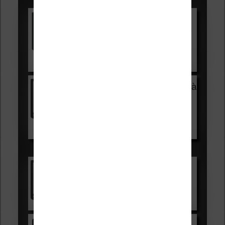
Vivlio Light HD Color +
HOUSSE
réduction de 15€
Voir sur Cultura.com
Vivlio Light Zen + HOUSSE à
99,99€
129,99€
Voir sur Boulanger
Les accessibles :
Vivlio Light Zen
Voir sur Cultura.com
Kindle