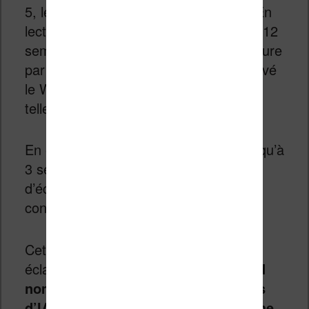
5, le Bluetooth 5.1 et un port USB-C. En
lecture, une seule charge dure jusqu’à 12
semaines avec une demi-heure de lecture
par jour (il faudra quand même désactivé
le Wifi et le Bluetooth pour obtenir une
telle autonomie).
En écriture, une seule charge dure jusqu’à
3 semaines avec une demi-heure
d’écriture par jour, dans les mêmes
conditions.
Cette version de la Kindle Scribe sans
éclairage bénéficiera
aussi d’un grand
nombre de nouvelles fonctionnalités
d’IA.
L’une d’elles s’appelle la
recherche