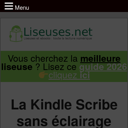
Menu
Liseuse et ebook : tout savoir
Infos sur les liseuses Kindle, Kobo,
Vous cherchez la
meilleure
Aller
Aller
Vivlio, Pocketbook
? Lisez ce
liseuse
guide 2026
cliquez
ici
au
au
contenu
contenu
La Kindle Scribe
principal
secondaire
sans éclairage