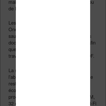
main levée et l’édition de fichiers PDF ou
de livres Kindle.
Les services Google Drive et Microsoft
OneDrive sont disponibles pour
sauvegarder vos notes ou partager vos
documents avec d’autres utilisateurs, afin
que plusieurs personnes puissent
travailler sur le même document ou PDF.
La seule vraie différence vient de
l’absence d’éclairage sur l’écran. Pour le
reste, cette nouvelle Kindle Scrive plus
économique embarque un nouveau
processeur quatre cœurs, 1 Go de RAM,
32 ou 64 Go de stockage interne, le Wi-Fi