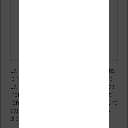
La
Kindle Scribe sans éclairage
sortira
le 11 juin aux USA mais aussi en France !
La Kindle Scribe sans rétroéclairage était
indisponible depuis l’annonce du produit
l’année dernière en 2025. Il n’avait aucune
date de sortie et aucun moyen pour les
clients de la commander.