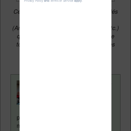
Cet article peut contenir des liens affiliés
vers les sites partenaires du site
(Amazon, Fnac, Cultura, Boulanger, etc.)
qui permettent aux auteurs du site de
toucher une petite commission sur les
ventes de ces sites sans coût
supplémentaire pour vous.
Contenu rédigé par
Nicolas. Le site
Liseuses.net existe
depuis plus de 14 ans
pour vous aider à naviguer dans le
monde des liseuses (Kindle, Kobo,