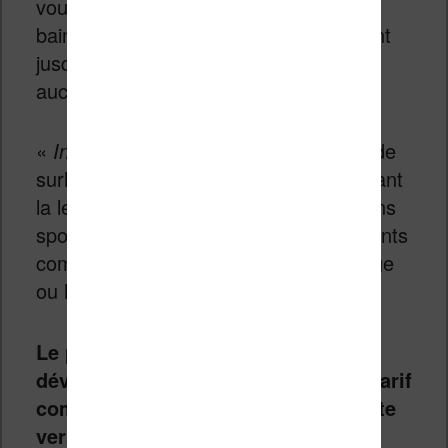
vous permet de vous remettre dans le
bain du livre que vous lisez, uniquement
jusqu’à l’endroit où vous en êtes, sans
aucun spoiler.
«
Interroger ce livre
» vous permettra de
surligner n’importe quel passage pendant
la lecture et d’obtenir des réponses sans
spoilers à vos questions sur des éléments
comme les motivations d’un personnage
ou la signification d’une scène.
Le prix français n’a pas encore été
dévoilé mais il faut s’attendre à un tarif
compris entre 400€ et 500€ pour cette
version plus « économique » que la