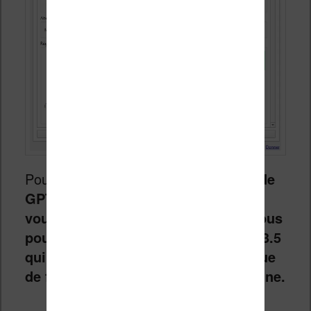
Pour ce test,
j’ai choisi une version de
GPT4 qui est assez performante. Si
vous voulez faire des économies, vous
pouvez utiliser une version de GPT 3.5
qui sera moins chère, mais qui risque
de fournir une traduction moins bonne.