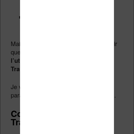
https://calibre-
ebook.com/fr/download
Nom du plugin à retrouver dans
Calibre :
Ebook Translator
Maintenant que c’est fait, vous allez voir
que
cette page est un tutoriel sur
l’utilisation de ce plugin : Ebook
Translator.
Je vais donc vous guider pendant le
paramétrage et l’utilisation de ce plugin.
Configuration de Ebook
Translator