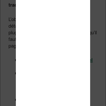
traduction
.
L’objectif de cet article n’est pas de
détailler l’installation du logiciel et du
plugin puisque vous avez déjà tout ce qu’il
faut ici en texte et en vidéo sur ces
pages :
Tutoriel pour installer le logiciel
Calibre
Tutoriel pour installer les
extensions Calibres
(et une
sélection des meilleures
disponibles
)
Lien pour télécharger Calibre :