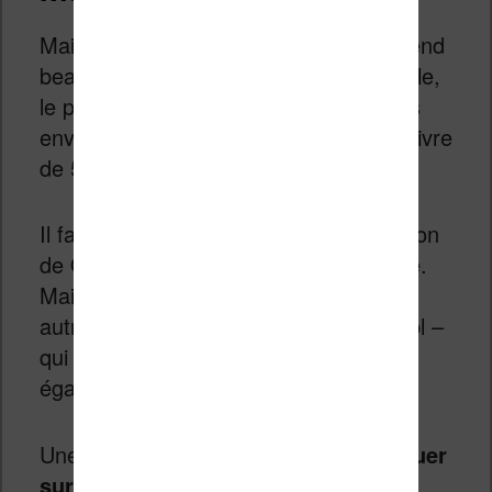
Maintenant, il faut attendre. Et cela prend
beaucoup de temps. Dans mon exemple,
le processus complet a pris 18 minutes
environ. Ce qui est beaucoup pour un livre
de 5 pages.
Il faut dire que j’utilise l’outil de traduction
de OpenAI qui est un des moins rapide.
Mais, vous pouvez aussi configurer un
autre outil plus spécialisé comme Deepl –
qui vous coûtera peut-être moins cher
également.
Une fois que c’est terminé,
il faut cliquer
sur le bouton situé en haut à droite