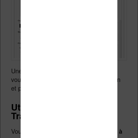
Une fois que vous avez tout configuré,
vous pouvez enregistrer la configuration
et passer à la suite.
Utilisation de Ebook
Translator
Vous allez devoir s
électionner le livre à