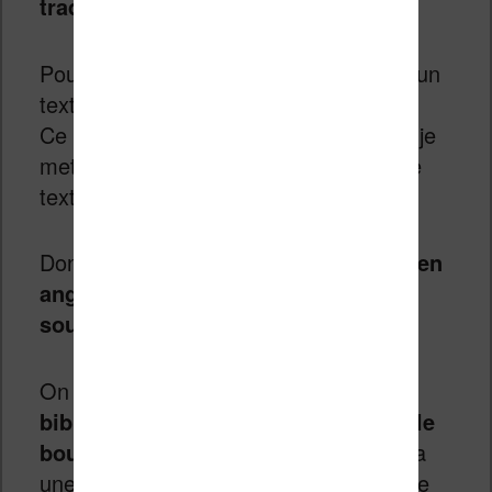
traduire
.
Pour ce tutoriel, j’ai décidé de prendre un
texte court de
Lovecraft
appelé
Dagon
.
Ce texte est dans le domaine public et je
mettrai à disposition la traduction de ce
texte d’une manière ou d’une autre.
Donc,
on a un texte de 4 ou 5 pages en
anglais, dans un langage assez
soutenu
.
On doit
sélectionner le livre dans la
bibliothèque Calibre et appuyer sur le
bouton de traduction du plugin
. On a
une petite fenêtre qui nous demande de