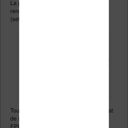
La première chose à faire et de vous
rendre dans les réglages du plugin
(settings) et régler quelques trucs.
Tout d’abord, il vous faut régler le format
de sortie, que je préfère mettre sur
EPUB. Mais vous pouvez modifier cela.