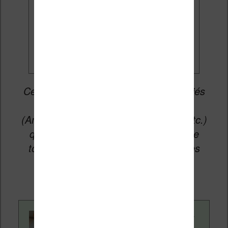
Je veux les meilleures
promos
Cet article peut contenir des liens affiliés
vers les sites partenaires du site
(Amazon, Fnac, Cultura, Boulanger, etc.)
qui permettent aux auteurs du site de
toucher une petite commission sur les
ventes de ces sites sans coût
supplémentaire pour vous.
Contenu rédigé par