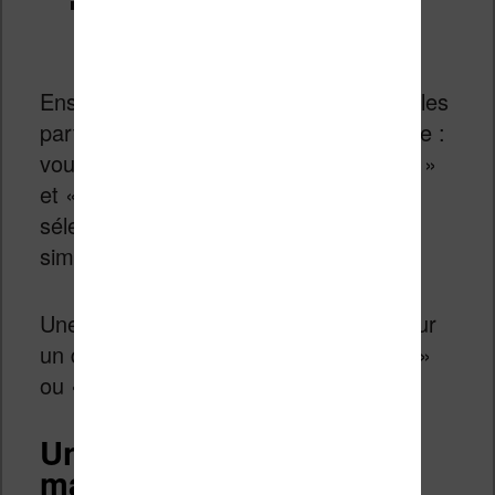
Sélectionner la langue d’origine :
choisir anglais
Ensuite, vous allez devoir sélectionner les
parties du livre que vous voulez traduire :
vous pouvez utiliser les touches « shift »
et « control » de votre clavier pour
sélectionner plusieurs parties, ou
simplement choisir de tout traduire.
Une fois cela fait, vous devez cliquer sur
un des boutons « Traduire la sélection »
ou « Tout traduire ».
Une traduction longue
mais assez correcte