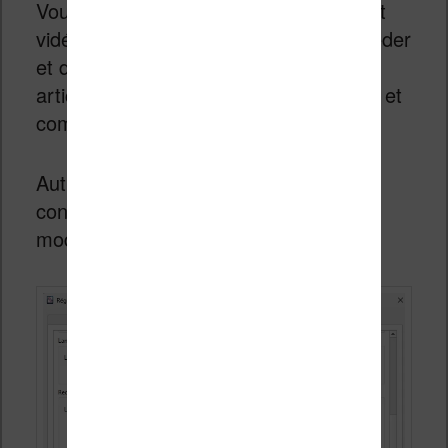
Vous trouverez de nombreux articles et
vidéos vous expliquant comment procéder
et dans la vidéo située en fin de cet
article, vous allez voir comment j’ai fait et
comment j’ai paramétré tout cela.
Autre élément très important de la
configuration du plugin : la version du
modèle utilisé.