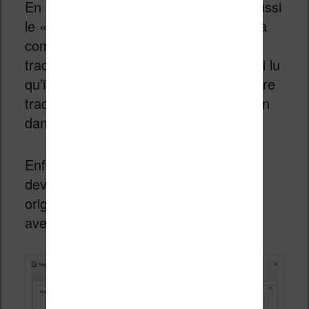
En complément, vous pouvez régler aussi
le « prompt », c’est-à-dire l’instruction à
communiquer à OpenAI pour faire la
traduction. Je ne l’ai pas testé, mais j’ai lu
qu’il était possible d’obtenir une meilleure
traduction en demandant une traduction
dans le style d’un auteur.
Enfin, dans l’onglet « Contenu », vous
devez sélectionner « Ajouter sans
original » pour obtenir le nouvel ebook
avec uniquement la traduction.