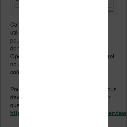
Car, vous allez voir, vous aller devoir
utiliser l’outil de traduction de ChatGPT
pour que cela fonctionne. Il vous faut
donc récupérer une clé API de chez
OpenAI que vous devez renseigner ici (et
nous verrons plus loin combien cela
coûte).
Pour configurer OpenAI et ChatGPT, vous
devez vous rendre sur leur site et payer
quelques euros :
https://platform.openai.com/docs/overview