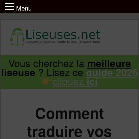
Menu
Liseuse et ebook : tout savoir
Infos sur les liseuses Kindle, Kobo,
Vous cherchez la
meilleure
Aller
Aller
Vivlio, Pocketbook
? Lisez ce
liseuse
guide 2026
cliquez
ici
au
au
contenu
contenu
Comment
principal
secondaire
traduire vos