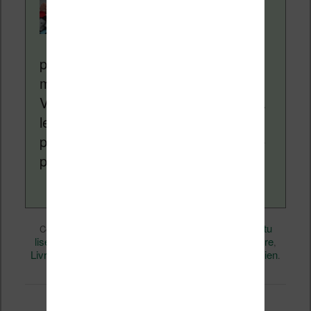
Nicolas. Le site
Liseuses.net existe
depuis plus de 14 ans
pour vous aider à naviguer dans le
monde des liseuses (Kindle, Kobo,
Vivlio, etc) et faire la promotion de la
lecture (numérique ou non). Vous
pouvez en savoir plus en lisant notre
page
a propos
.
eBooks
Nicolas (actu
Ce contenu a été publié dans
par
liseuse, ebook, etc)
Business
Calibre
, et marqué avec
,
,
Livres
Technique
permalien
,
. Mettez-le en favori avec son
.