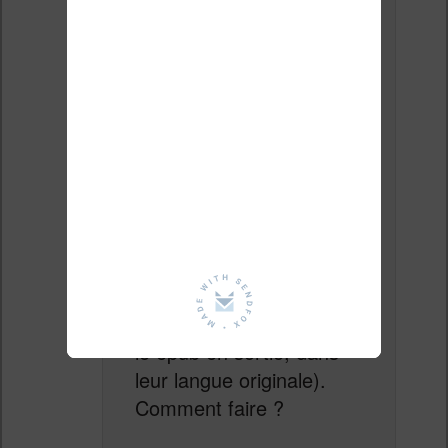
paramètre qui permette
de faire cela.
J’ai essayé de supprimer
toutes les parties non
traduites (avec le bouton
« delete/effacer » dans la
partie gauche en bas de
la page) mais ça ne
fonctionne pas (les
parties non traduites
apparaissent
systématiquement dans
le epub en sortie, dans
leur langue originale).
Comment faire ?