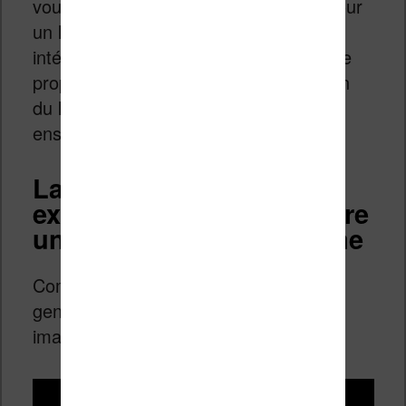
vous ai proposé. C’est un peu élevé pour
un lecteur, mais c’est un premier jet
intéressant pour un éditeur qui souhaite
proposer et travailler sur une traduction
du livre – qui devra être relu et corrigé
ensuite.
La vidéo tutoriel qui
explique comment traduire
un ebook avec ce système
Comme promis, voici la vidéo pour les
gens qui veulent suivre cela avec les
images et mes commentaires :