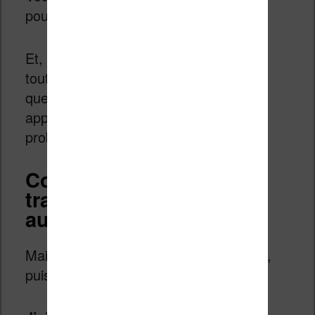
pour observer le résultat plus en détail.
Et, je trouve le résultat très correct. En
tout cas, c’est lisible et même s’il y a
quelques passages un peu lourd ou
approximatif, on peut lire le texte sans
problème.
Combien cela coûte de
traduire un ebook
automatiquement ?
Maintenant, on peut passer à l’addition,
puisque ce processus a un coût.