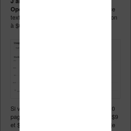
J’ai dépensé en effet $0,17 en crédit
OpenAI
pour réaliser la traduction de ce
texte. J’estime donc le coût de traduction
à $0,03 – $0,05 par page de texte.
Si vous voulez traduire un ebook de 300
pages, cela va donc vous coûter entre $9
et $15 en utilisant la configuration que je