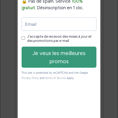
promo liseuse !
Rejoins 3500 lecteurs qui
reçoivent chaque mois les
meilleures promos + conseils
pour bien choisir et utiliser leur
liseuse.
Pas de spam.
Service 100% gratuit.
Désinscription en 1 clic.
Email:
J'accepte de recevoir des
mises à jour et des promotions
par e-mail.